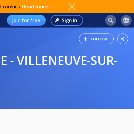
f cookies.
Read more..
Join for free
Sign in
FOLLOW