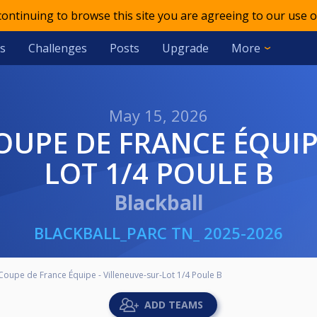
 continuing to browse this site you are agreeing to our use o
s
Challenges
Posts
Upgrade
More
May 15, 2026
LOT 1/4 POULE B
Blackball
BLACKBALL_PARC TN_ 2025-2026
- Coupe de France Équipe - Villeneuve-sur-Lot 1/4 Poule B
ADD TEAMS