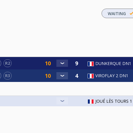
WAITING
R2
DUNKERQUE DN1
R3
VIROFLAY 2 DN1
JOUÉ LÈS TOURS 1