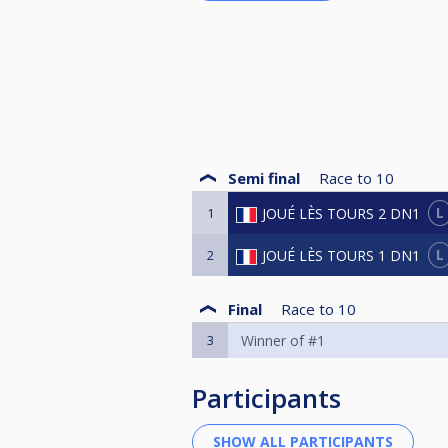
Semi final
Race to
10
L
JOUÉ LÈS TOURS 2 DN1
1
L
JOUÉ LÈS TOURS 1 DN1
2
Final
Race to
10
3
Winner of #1
Participants