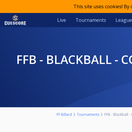
This site uses cookies! By
Live
Tournaments
League
FFB - BLACKBALL - COUPE DE FRANCE ÉQUIPE - VILLENEUVE-SUR-
FF Billard
Tournaments
FFB - Blackball 