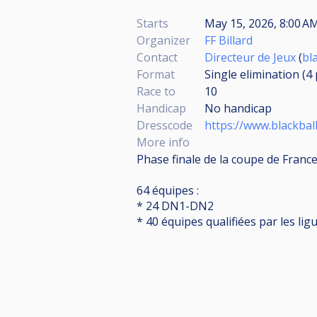
Starts
May 15, 2026, 8:00 AM
Organizer
FF Billard
Contact
Directeur de Jeux
(
bl
Format
Single elimination (4
Race to
10
Handicap
No handicap
Dresscode
https://www.blackbal
More info
Phase finale de la coupe de France
64 équipes :
* 24 DN1-DN2
* 40 équipes qualifiées par les lig