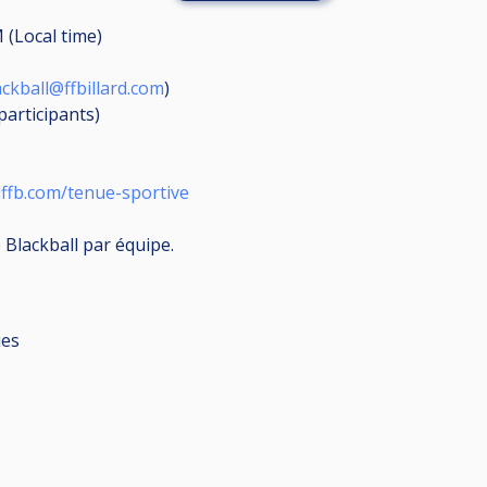
 (Local time)
ackball@ffbillard.com
)
participants
)
lffb.com/tenue-sportive
 Blackball par équipe.
ues