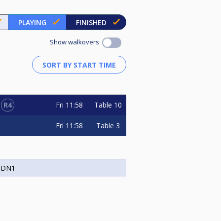
PLAYING
FINISHED
Show walkovers
R4
Fri
11:58
Table 10
Fri
11:58
Table 3
 DN1