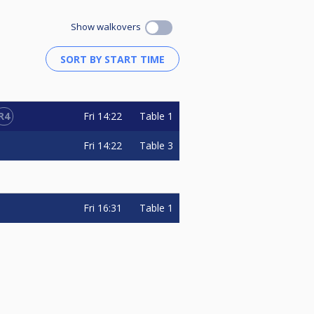
Show walkovers
R4
Fri
14:22
Table 1
Fri
14:22
Table 3
Fri
16:31
Table 1