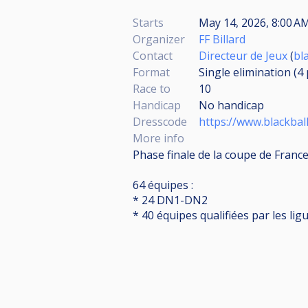
Starts
May 14, 2026, 8:00 
Organizer
FF Billard
Contact
Directeur de Jeux
(
bl
Format
Single elimination (4
Race to
10
Handicap
No handicap
Dresscode
https://www.blackbal
More info
Phase finale de la coupe de France
64 équipes :
* 24 DN1-DN2
* 40 équipes qualifiées par les lig