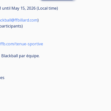
AM
until
May 15, 2026 (Local time)
ackball@ffbillard.com
)
participants
)
lffb.com/tenue-sportive
 Blackball par équipe.
ues