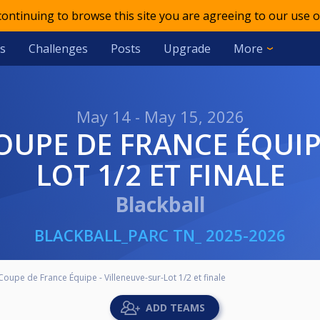
 continuing to browse this site you are agreeing to our use o
s
Challenges
Posts
Upgrade
More
May 14 - May 15, 2026
LOT 1/2 ET FINALE
Blackball
BLACKBALL_PARC TN_ 2025-2026
 Coupe de France Équipe - Villeneuve-sur-Lot 1/2 et finale
ADD TEAMS