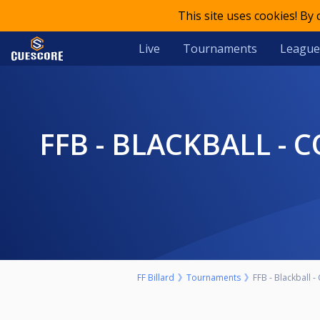
This site uses cookies! By
Live
Tournaments
League
FFB - BLACKBALL - COUPE DE FRANCE ÉQUIPE - VILLENEUVE-SUR-
FF Billard
Tournaments
FFB - Blackball -