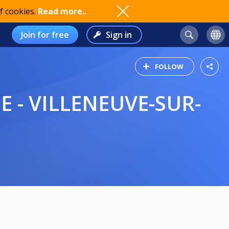
f cookies.
Read more..
Join for free
Sign in
FOLLOW