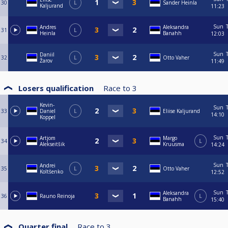
30
L
Sander Heinla
Kaljurand
11:23
Sun
Andres
Aleksandra
31
L
Heinla
Banahh
12:03
Sun
Daniil
32
L
Otto Vaher
Žarov
11:49
Losers qualification
Race to
3
Kevin-
Sun
33
Daniel
L
Eliise Kaljurand
14:10
Koppel
Sun
Artjom
Margo
34
L
Alekseitšik
Kruusma
14:24
Sun
Andrei
35
L
Otto Vaher
Koltšenko
12:52
Sun
Aleksandra
36
Rauno Reinoja
L
Banahh
15:40
Quarter final
Race to
3