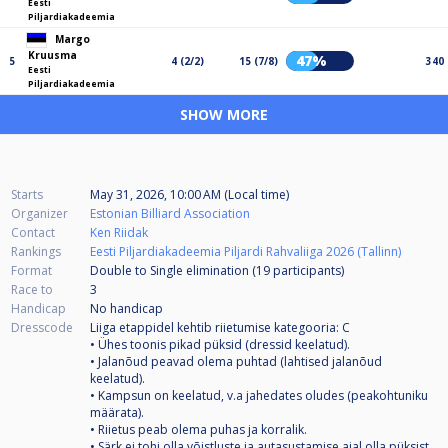
Eesti
Piljardiakadeemia
Margo
Kruusma
47%
5
4 (2/2)
15 (7/8)
340
Eesti
Piljardiakadeemia
SHOW MORE
Starts
May 31, 2026, 10:00 AM (Local time)
Organizer
Estonian Billiard Association
Contact
Ken Riidak
Rankings
Eesti Piljardiakadeemia Piljardi Rahvaliiga 2026 (Tallinn)
Format
Double to Single elimination (19
participants
)
Race to
3
Handicap
No handicap
Dresscode
Liiga etappidel kehtib riietumise kategooria: C
• Ühes toonis pikad püksid (dressid keelatud).
• Jalanõud peavad olema puhtad (lahtised jalanõud
keelatud).
• Kampsun on keelatud, v.a jahedates oludes (peakohtuniku
määrata).
• Riietus peab olema puhas ja korralik.
• Särk ei tohi olla võistluste ja autasustamise ajal olla püksist