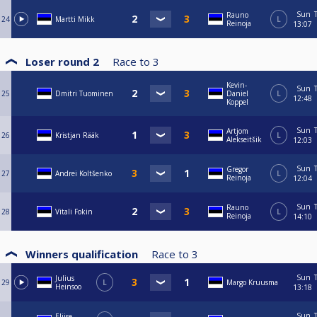
Sun
Rauno
24
Martti Mikk
L
Reinoja
13:07
Loser round 2
Race to
3
Kevin-
Sun
25
Dmitri Tuominen
Daniel
L
12:48
Koppel
Sun
Artjom
26
Kristjan Rääk
L
Alekseitšik
12:03
Sun
Gregor
27
Andrei Koltšenko
L
Reinoja
12:04
Sun
Rauno
28
Vitali Fokin
L
Reinoja
14:10
Winners qualification
Race to
3
Sun
Julius
29
L
Margo Kruusma
Heinsoo
13:18
Sun
Eliise