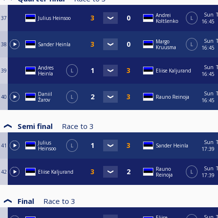
Sun
Andrei
37
Julius Heinsoo
L
Koltšenko
16:45
Sun
Margo
38
Sander Heinla
L
Kruusma
16:45
Sun
Andres
39
L
Eliise Kaljurand
Heinla
16:45
Sun
Daniil
40
L
Rauno Reinoja
Žarov
16:45
Semi final
Race to
3
Sun
Julius
41
L
Sander Heinla
Heinsoo
17:39
Sun
Rauno
42
Eliise Kaljurand
L
Reinoja
17:39
Final
Race to
3
Sun
Eliise