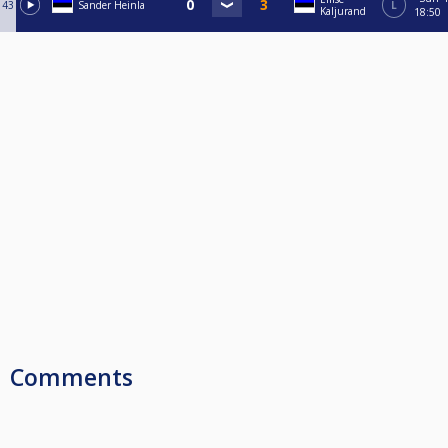
43
Sander Heinla
L
Kaljurand
18:50
Comments