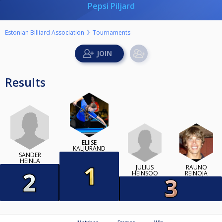
Pepsi Piljard
Estonian Billiard Association
Tournaments
Results
ELIISE
KALJURAND
SANDER
HEINLA
JULIUS
RAUNO
HEINSOO
REINOJA