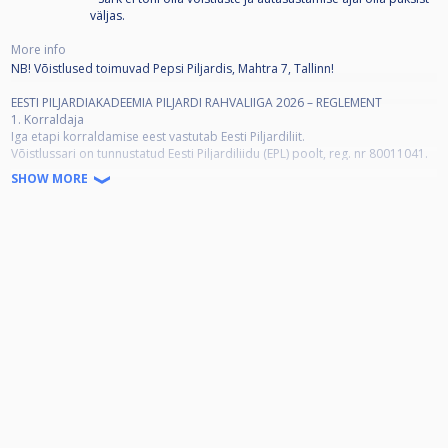
väljas.
More info
NB! Võistlused toimuvad Pepsi Piljardis, Mahtra 7, Tallinn!
EESTI PILJARDIAKADEEMIA PILJARDI RAHVALIIGA 2026 – REGLEMENT
1. Korraldaja
Iga etapi korraldamise eest vastutab Eesti Piljardiliit.
Võistlussari on tunnustatud Eesti Piljardiliidu (EPL) poolt, reg. nr 80011041.
2. Turniiri aeg ja toimumise koht
SHOW MORE
Eesti Piljardiakadeemia Piljardi Rahvaliiga 2026 (edaspidi: Liiga) etappide
täpsed toimumiskohad ja ajad kinnitab ja lisab EPL-i kalendrisse EPL-i
juhatus ning avalikustab aadressil www.eestipiljard.ee.
Rahvaliiga toimub samal kuupäeval paralleelselt vähemalt kolmes
asukohas. Tallinnas, Tartus ja Pärnus.
Kokku toimub Liigas 6 etappi. 5 tavaetappi plus 1 finaaletapp, kuhu
pääsevad Tallinnast 8 ning Tartust ja Pärnust 4 edetabeli parimat parimat
viie etapi kokkuvõttes. Finaaletapp 16 parima osavõtul toimub Tallinnas.
Kõik etapid toimuvad enne 2026. aasta Eesti meistrivõistlusi.
3. Osalejad
Võistlustel on õigus osaleda igal isikul, kes ei ole märgitud Meistriliiga,
Esiliiga või Teise liiga tasemega mängijaks (vt tabelit „Liigadesse liigitamine“
https://eestipiljard.ee/eesti-piljardi-liigade-liigitamine/)
. Rahvaliiga tasemega mängija saab osaleda ka Teise liiga etappidel, kuid