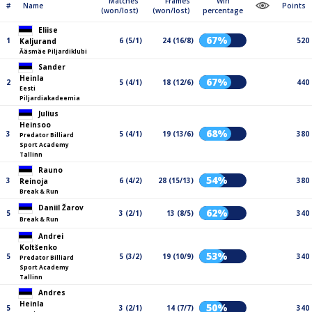
Matches
Frames
Win
#
Name
Points
(won/lost)
(won/lost)
percentage
Eliise
67%
1
6 (5/1)
24 (16/8)
520
Kaljurand
Ääsmäe Piljardiklubi
Sander
Heinla
67%
2
5 (4/1)
18 (12/6)
440
Eesti
Piljardiakadeemia
Julius
Heinsoo
68%
3
5 (4/1)
19 (13/6)
380
Predator Billiard
Sport Academy
Tallinn
Rauno
54%
3
6 (4/2)
28 (15/13)
380
Reinoja
Break & Run
Daniil Žarov
62%
5
3 (2/1)
13 (8/5)
340
Break & Run
Andrei
Koltšenko
53%
5
5 (3/2)
19 (10/9)
340
Predator Billiard
Sport Academy
Tallinn
Andres
Heinla
50%
5
3 (2/1)
14 (7/7)
340