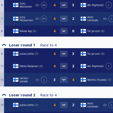
Timo
6
0
R3
Aki Pöyhönen
L
Montonen
Juha
Antti
7
0
R1
0
L
Pekkarinen
Lohikoski
8
Niklas Asp
0
Tor Janzon
0
Loser round 1
Race to
4
9
Jukka Lehto
1
Tor Janzon
0
11
Pekka Räisänen
0
Aki Pöyhönen
L
Santeri
12
1
L
Markku Ruuska
1
Latvala
Loser round 2
Race to
4
Antti
13
Jukka Lehto
1
0
L
Lohikoski