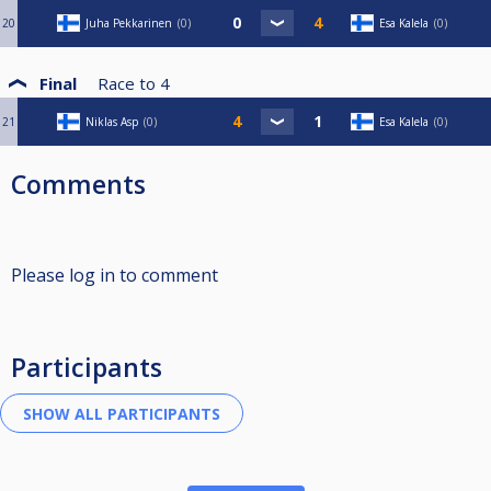
20
Juha Pekkarinen
0
Esa Kalela
0
Final
Race to
4
21
Niklas Asp
0
Esa Kalela
0
Comments
Please log in to comment
Participants