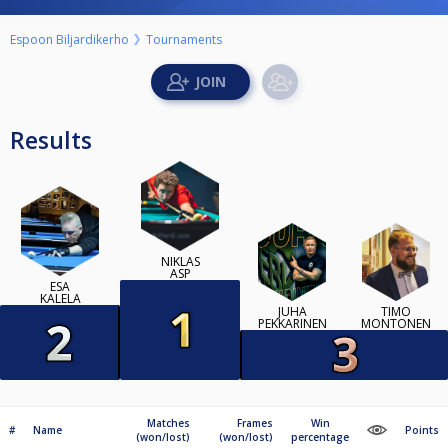
Espoon Biljardikerho
Tournaments
Results
NIKLAS
ASP
ESA
KALELA
JUHA
TIMO
PEKKARINEN
MONTONEN
Matches
Frames
Win
#
Name
Points
(won/lost)
(won/lost)
percentage