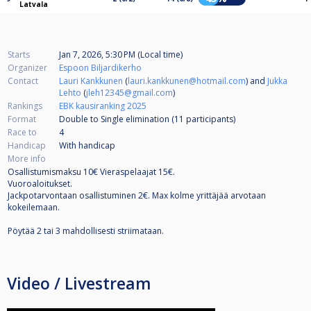
Latvala
Starts
Jan 7, 2026, 5:30 PM (Local time)
Organizer
Espoon Biljardikerho
Contact
Lauri Kankkunen
(
lauri.kankkunen@hotmail.com
) and
Jukka
Lehto
(
jleh12345@gmail.com
)
Rankings
EBK kausiranking 2025
Format
Double to Single elimination (11
participants
)
Race to
4
Handicap
With handicap
More info
Osallistumismaksu 10€ Vieraspelaajat 15€.
Vuoroaloitukset.
Jackpotarvontaan osallistuminen 2€. Max kolme yrittäjää arvotaan
kokeilemaan.
Pöytää 2 tai 3 mahdollisesti striimataan.
Video / Livestream