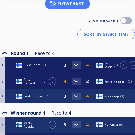
FLOWCHART
Show walkovers
Round 1
Race to
4
Esa
1
Jukka Lehto
1
0
L
R
Kalela
Antti
3
0
L
Pekka Räisänen
0
Lohikoski
4
Santeri Latvala
1
Niklas Asp
0
Winner round 1
Race to
4
Markku
5
1
L
Esa Kalela
0
Ruuska