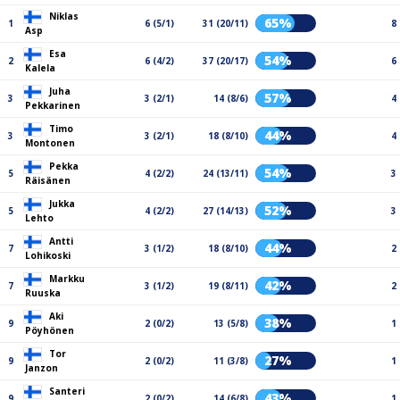
Niklas
65%
1
6 (5/1)
31 (20/11)
8
Asp
Esa
54%
2
6 (4/2)
37 (20/17)
6
Kalela
Juha
57%
3
3 (2/1)
14 (8/6)
4
Pekkarinen
Timo
44%
3
3 (2/1)
18 (8/10)
4
Montonen
Pekka
54%
5
4 (2/2)
24 (13/11)
3
Räisänen
Jukka
52%
5
4 (2/2)
27 (14/13)
3
Lehto
Antti
44%
7
3 (1/2)
18 (8/10)
2
Lohikoski
Markku
42%
7
3 (1/2)
19 (8/11)
2
Ruuska
Aki
38%
9
2 (0/2)
13 (5/8)
1
Pöyhönen
Tor
27%
9
2 (0/2)
11 (3/8)
1
Janzon
Santeri
43%
9
2 (0/2)
14 (6/8)
1