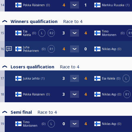
14
Pekka Räisänen
0
Markku Ruuska
1
Winners qualification
Race to
4
Esa
Timo
15
0
L
R2
0
R
Kalela
Montonen
Juha
16
0
R1
Niklas Asp
0
Pekkarinen
Losers qualification
Race to
4
17
Jukka Lehto
1
Esa Kalela
0
L
18
Pekka Räisänen
0
Niklas Asp
0
R1
Semi final
Race to
4
Timo
19
0
L
Niklas Asp
0
Montonen