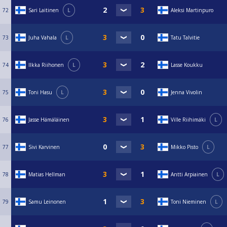
72
Sari Laitinen
L
Aleksi Martinpuro
73
Juha Vahala
L
Tatu Talvitie
74
Ilkka Riihonen
L
Lasse Koukku
75
Toni Hasu
L
Jenna Vivolin
76
Jasse Hämäläinen
Ville Riihimäki
L
77
Sivi Karvinen
Mikko Pisto
L
78
Matias Hellman
Antti Arpiainen
L
79
Samu Leinonen
Toni Nieminen
L