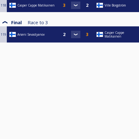
118
Casper Cappe Matikainen
Ville Borgström
Final
Race to
3
Casper Cappe
119
Arseni Sevastyanov
Matikainen