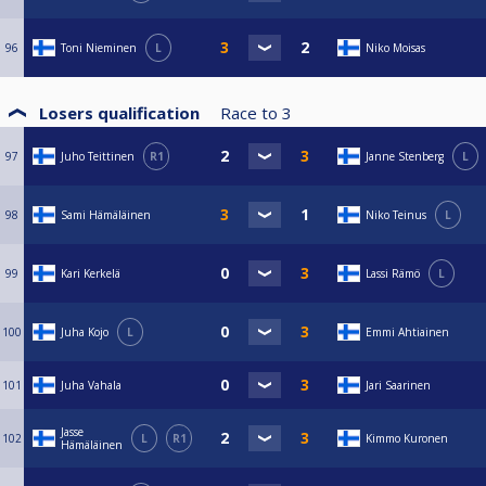
96
Toni Nieminen
L
Niko Moisas
Losers qualification
Race to
3
97
Juho Teittinen
R1
Janne Stenberg
L
98
Sami Hämäläinen
Niko Teinus
L
99
Kari Kerkelä
Lassi Rämö
L
100
Juha Kojo
L
Emmi Ahtiainen
101
Juha Vahala
Jari Saarinen
Jasse
102
L
R1
Kimmo Kuronen
Hämäläinen