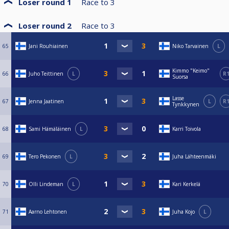
Loser round 1
Race to
3
Loser round 2
Race to
3
65
Jani Rouhiainen
Niko Tarvainen
L
Kimmo "Keimo"
66
Juho Teittinen
L
R
Suorsa
Lasse
67
Jenna Jaatinen
L
R
Tynkkynen
68
Sami Hämäläinen
L
Karri Toivola
69
Tero Pekonen
L
Juha Lähteenmäki
70
Olli Lindeman
L
Kari Kerkelä
71
Aarno Lehtonen
Juha Kojo
L