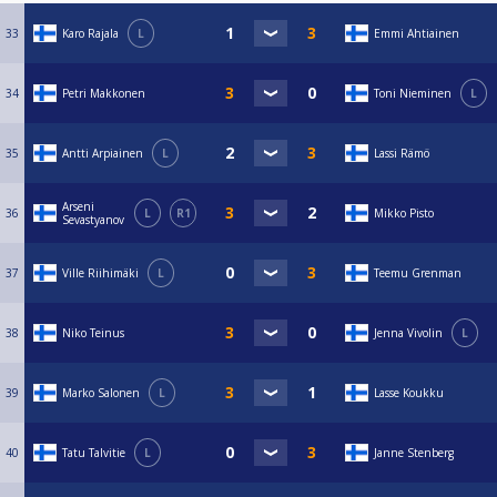
33
Karo Rajala
L
Emmi Ahtiainen
34
Petri Makkonen
Toni Nieminen
L
35
Antti Arpiainen
L
Lassi Rämö
Arseni
36
L
R1
Mikko Pisto
Sevastyanov
37
Ville Riihimäki
L
Teemu Grenman
38
Niko Teinus
Jenna Vivolin
L
39
Marko Salonen
L
Lasse Koukku
40
Tatu Talvitie
L
Janne Stenberg