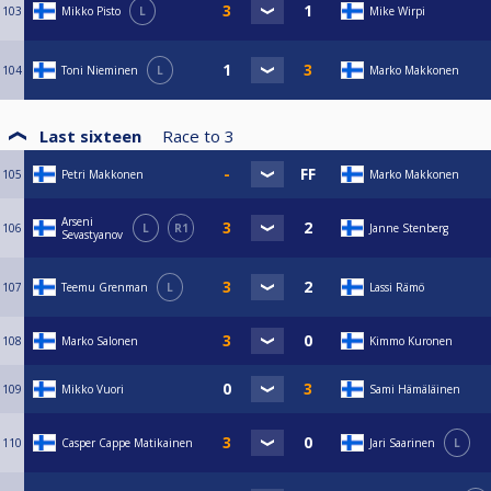
103
Mikko Pisto
L
Mike Wirpi
104
Toni Nieminen
L
Marko Makkonen
Last sixteen
Race to
3
105
Petri Makkonen
Marko Makkonen
Arseni
106
L
R1
Janne Stenberg
Sevastyanov
107
Teemu Grenman
L
Lassi Rämö
108
Marko Salonen
Kimmo Kuronen
109
Mikko Vuori
Sami Hämäläinen
110
Casper Cappe Matikainen
Jari Saarinen
L