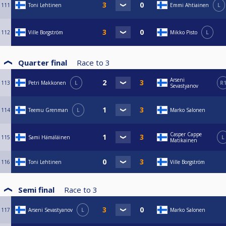
111
Toni Lehtinen
Emmi Ahtiainen
L
112
Ville Borgström
Mikko Pisto
L
Quarter final
Race to
3
Arseni
113
Petri Makkonen
L
R
Sevastyanov
114
Teemu Grenman
L
Marko Salonen
Casper Cappe
115
Sami Hämäläinen
L
Matikainen
116
Toni Lehtinen
Ville Borgström
Semi final
Race to
3
117
Arseni Sevastyanov
L
Marko Salonen