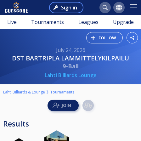
Sign in
Live
Tournaments
Leagues
Upgrade
FOLLOW
July 24, 2026
DST BARTRIPLA LÄMMITTELYKILPAILU
9-Ball
Lahti Billiards Lounge
Lahti Billiards & Lounge
Tournaments
Results