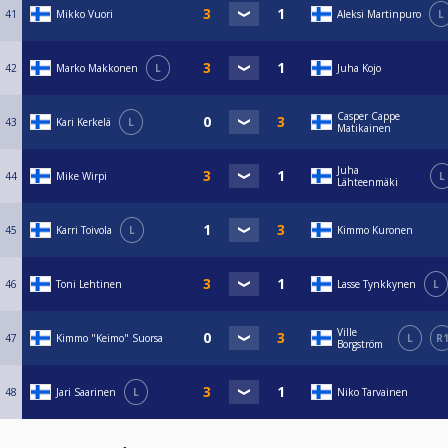
41
Mikko Vuori
Aleksi Martinpuro
L
42
Marko Makkonen
L
Juha Kojo
Casper Cappe
43
Kari Kerkelä
L
Matikainen
Juha
44
Mike Wirpi
L
Lähteenmäki
45
Karri Toivola
L
Kimmo Kuronen
46
Toni Lehtinen
Lasse Tynkkynen
L
Ville
47
Kimmo "Keimo" Suorsa
L
R
Borgström
48
Jari Saarinen
L
Niko Tarvainen