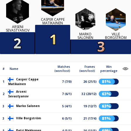
CASPER CAPPE
MATIKAINEN
ARSENI
SEVASTYANOV
MARKO
VILLE
SALONEN
BORGSTRÖM
Matches
Frames
Win
#
Name
(won/lost)
(won/lost)
percentage
Casper Cappe
81%
1
7 (7/0)
26 (21/5)
Matikainen
Arseni
63%
2
7 (6/1)
32 (20/12)
Sevastyanov
63%
Marko Salonen
3
5 (4/1)
19 (12/7)
81%
Ville Borgström
3
6 (5/1)
21 (17/4)
69%
Petri Makkonen
5
4 (3/1)
16 (11/5)