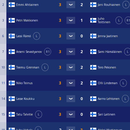
2
Emmi Ahtiainen
Jani Rouhiainen
L
Juho
3
Petri Makkonen
L
R
Teittinen
6
Lassi Rämö
L
Jenna Jaatinen
7
Arseni Sevastyanov
R1
Sami Hämäläinen
L
10
Teemu Grenman
L
Tero Pekonen
11
Niko Teinus
Olli Lindeman
L
14
Lasse Koukku
Aarno Lehtonen
L
15
Tatu Talvitie
L
Sari Laitinen