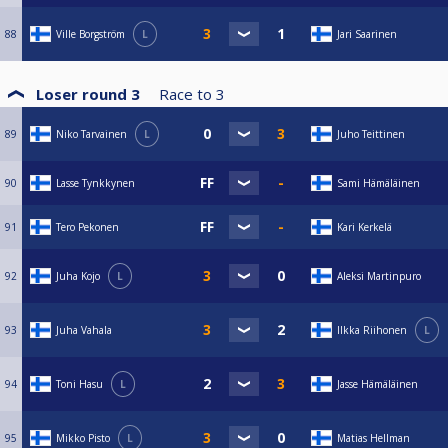
88
Ville Borgström
L
Jari Saarinen
Loser round 3
Race to
3
89
Niko Tarvainen
L
Juho Teittinen
90
Lasse Tynkkynen
Sami Hämäläinen
91
Tero Pekonen
Kari Kerkelä
92
Juha Kojo
L
Aleksi Martinpuro
93
Juha Vahala
Ilkka Riihonen
L
94
Toni Hasu
L
Jasse Hämäläinen
95
Mikko Pisto
L
Matias Hellman