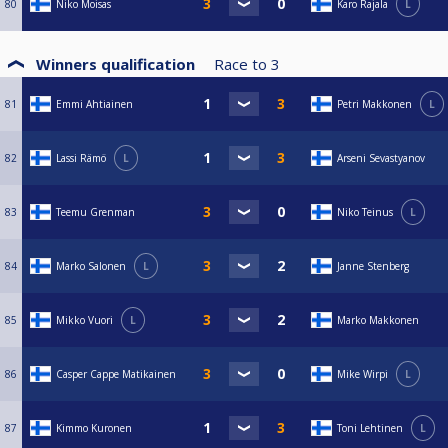
80
Niko Moisas
Karo Rajala
L
Winners qualification
Race to
3
81
Emmi Ahtiainen
Petri Makkonen
L
82
Lassi Rämö
L
Arseni Sevastyanov
83
Teemu Grenman
Niko Teinus
L
84
Marko Salonen
L
Janne Stenberg
85
Mikko Vuori
L
Marko Makkonen
86
Casper Cappe Matikainen
Mike Wirpi
L
87
Kimmo Kuronen
Toni Lehtinen
L