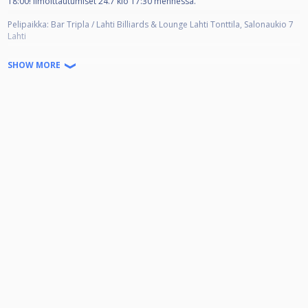
18:00! Ilmoittautumiset 24.7 klo 17:30 mennessä.
Pelipaikka: Bar Tripla / Lahti Billiards & Lounge Lahti Tonttila, Salonaukio 7
Lahti
Os.maksu: 20€
SHOW MORE
Kisat ovat K-18!
Pelimuoto: 9-palloa 3 voittoon vuoroaloituksilla, ilman tasoituksia.
Ensimmäinen aloittaja teikataan/arvotaan.
Tuplaeliminaatio+cup. 16/4, 32/8 tai 64/16
Kisoihin max. 48 pelaajaa
Palkinnot: Kaikki jakoon, riippuen osallistujamäärästä 4-8 parhaalle.
Osallistujia 0-32: 1. 50% 2. 25% 3-4 12,5%
Osallistujia 33-48 1. 40% 2. 20% 3-4. 10% 5-8. 5%
Ilmoittautumiset Perjantai 24.7 klo 17.30 mennessä.
Aikataulun takia myöhästymisistä:
5min = 1 erä
10min = 2 erää