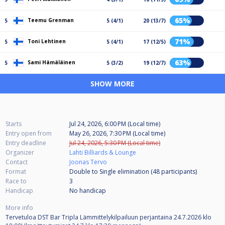
65%
Teemu Grenman
5
5 (4/1)
20 (13/7)
71%
Toni Lehtinen
5
5 (4/1)
17 (12/5)
63%
Sami Hämäläinen
5
5 (3/2)
19 (12/7)
SHOW MORE
Starts
Jul 24, 2026, 6:00 PM (Local time)
Entry open from
May 26, 2026, 7:30 PM (Local time)
Entry deadline
Jul 24, 2026, 5:30 PM (Local time)
Organizer
Lahti Billiards & Lounge
Contact
Joonas Tervo
Format
Double to Single elimination (48
participants
)
Race to
3
Handicap
No handicap
More info
Tervetuloa DST Bar Tripla Lämmittelykilpailuun perjantaina 24.7.2026 klo