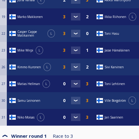
18
Juha Vahala
L
Aleksi Martinpuro
19
Marko Makkonen
Ilkka Riihonen
L
Casper Cappe
22
L
Toni Hasu
Matikainen
23
Mike Wirpi
L
Jasse Hämäläinen
26
Kimmo Kuronen
L
Sivi Karvinen
27
Matias Hellman
L
Toni Lehtinen
30
Samu Leinonen
Ville Borgström
L
31
Niko Moisas
L
Jari Saarinen
Winner round 1
Race to
3