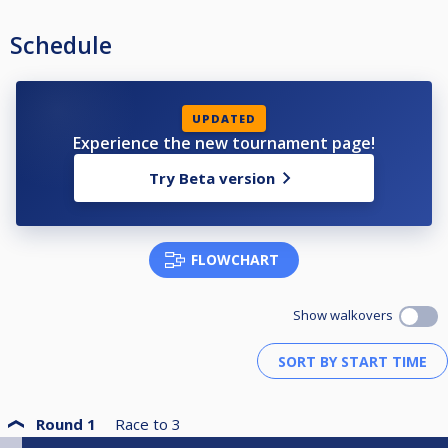
15min = luovutus
Schedule
UPDATED
Experience the new tournament page!
Try Beta version
FLOWCHART
Show walkovers
Round 1
Race to
3