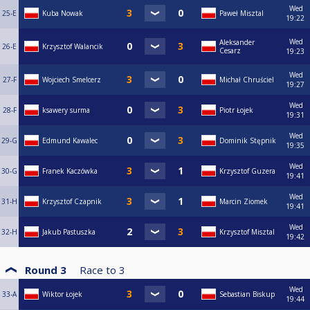
Wed
25-E
Kuba Nowak
Paweł Misztal
19:22
Wed
Aleksander
26-E
Krzysztof Walancik
Cesarz
19:23
Wed
27-F
Wojciech Smelcerz
Michał Chruściel
19:27
Wed
28-F
ksawery surma
Piotr Łojek
19:31
Wed
29-G
Edmund Kawalec
Dominik Stępnik
19:35
Wed
30-G
Franek Kaczówka
Krzysztof Guzera
19:41
Wed
31-H
Krzysztof Czapnik
Marcin Ziomek
19:41
Wed
32-H
Jakub Pastuszka
Krzysztof Misztal
19:42
Round 3
Race to
3
Wed
33-A
Wiktor Łojek
Sebastian Biskup
19:44