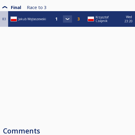
Final
Race to
3
Wed
Krzysztof
83
Jakub Wojtaszewski
Czapnik
23:20
Comments