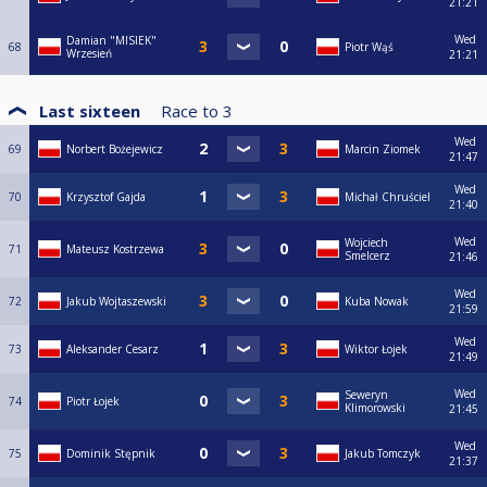
21:21
Wed
Damian "MISIEK"
68
Piotr Wąś
Wrzesień
21:21
Last sixteen
Race to
3
Wed
69
Norbert Bożejewicz
Marcin Ziomek
21:47
Wed
70
Krzysztof Gajda
Michał Chruściel
21:40
Wed
Wojciech
71
Mateusz Kostrzewa
Smelcerz
21:46
Wed
72
Jakub Wojtaszewski
Kuba Nowak
21:59
Wed
73
Aleksander Cesarz
Wiktor Łojek
21:49
Wed
Seweryn
74
Piotr Łojek
Klimorowski
21:45
Wed
75
Dominik Stępnik
Jakub Tomczyk
21:37