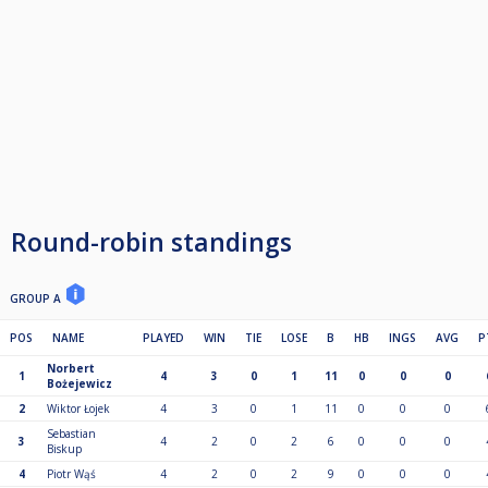
Round-robin standings
GROUP A
POS
NAME
PLAYED
WIN
TIE
LOSE
B
HB
INGS
AVG
P
Norbert
1
4
3
0
1
11
0
0
0
Bożejewicz
2
Wiktor Łojek
4
3
0
1
11
0
0
0
Sebastian
3
4
2
0
2
6
0
0
0
Biskup
4
Piotr Wąś
4
2
0
2
9
0
0
0