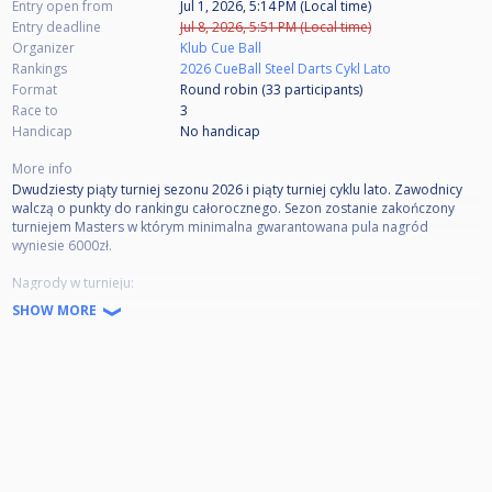
Entry open from
Jul 1, 2026, 5:14 PM (Local time)
Entry deadline
Jul 8, 2026, 5:51 PM (Local time)
Organizer
Klub Cue Ball
Rankings
2026 CueBall Steel Darts Cykl Lato
Format
Round robin (33
participants
)
Race to
3
Handicap
No handicap
More info
Dwudziesty piąty turniej sezonu 2026 i piąty turniej cyklu lato. Zawodnicy
walczą o punkty do rankingu całorocznego. Sezon zostanie zakończony
turniejem Masters w którym minimalna gwarantowana pula nagród
wyniesie 6000zł.
Nagrody w turnieju:
Nagrody finansowe za miejsca 1-3.
SHOW MORE
J.D. 0,5l za najwyższy HF
Wpisowe 20zł.
Zapisy przyjmujemy do godziny 17.30 w dniu turnieju. Po godzinie 17.30
brak możliwości dołączenia do turnieju.
System rozgrywek: D.I.-D.O. Grupy+1KO