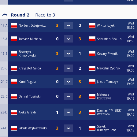
18:49
Round 2
Race to
3
Wed
17-A
Norbert Bożejewicz
Wiktor Łojek
18:52
Wed
18-A
Tomasz Michalski
Sebastian Biskup
18:59
Wed
Seweryn
19-B
Cezary Piwnik
Klimorowski
19:00
Wed
20-B
Krzysztof Gajda
Marcelin Życiński
19:03
Wed
21-C
Karol Rogala
Jakub Tomczyk
19:03
Wed
Mateusz
22-C
Daniel Tusiński
Kostrzewa
19:13
Wed
Damian "MISIEK"
23-D
Aleks Grzyb
Wrzesień
19:15
Wed
Stefek
24-D
Jakub Wojtaszewski
Burczymucha
19:18