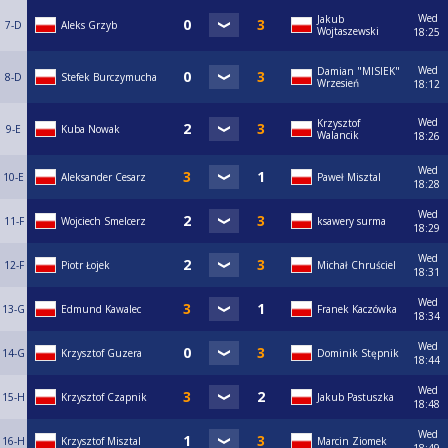
Wed
Jakub
7-D
Aleks Grzyb
Wojtaszewski
18:25
Wed
Damian "MISIEK"
8-D
Stefek Burczymucha
Wrzesień
18:12
Wed
Krzysztof
9-E
Kuba Nowak
Walancik
18:26
Wed
10-E
Aleksander Cesarz
Paweł Misztal
18:28
Wed
11-F
Wojciech Smelcerz
ksawery surma
18:29
Wed
12-F
Piotr Łojek
Michał Chruściel
18:31
Wed
13-G
Edmund Kawalec
Franek Kaczówka
18:34
Wed
14-G
Krzysztof Guzera
Dominik Stępnik
18:44
Wed
15-H
Krzysztof Czapnik
Jakub Pastuszka
18:48
Wed
16-H
Krzysztof Misztal
Marcin Ziomek