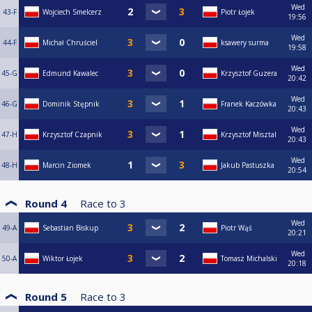
Wed
43-F
Wojciech Smelcerz
Piotr Łojek
19:56
Wed
44-F
Michał Chruściel
ksawery surma
19:58
Wed
45-G
Edmund Kawalec
Krzysztof Guzera
20:42
Wed
46-G
Dominik Stępnik
Franek Kaczówka
20:43
Wed
47-H
Krzysztof Czapnik
Krzysztof Misztal
20:43
Wed
48-H
Marcin Ziomek
Jakub Pastuszka
20:54
Round 4
Race to
3
Wed
49-A
Sebastian Biskup
Piotr Wąś
20:21
Wed
50-A
Wiktor Łojek
Tomasz Michalski
20:18
Round 5
Race to
3