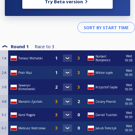
Try Beta version
Round 1
Race to
3
Wed
Norbert
1-A
Tomasz Michalski
Bożejewicz
18:08
Wed
2-A
Piotr Wąś
Wiktor Łojek
18:09
Wed
Seweryn
3-B
Krzysztof Gajda
Klimorowski
18:09
Wed
4-B
Marcelin Życiński
Cezary Piwnik
18:09
Wed
5-C
Karol Rogala
Daniel Tusiński
18:09
Wed
6-C
Mateusz Kostrzewa
Jakub Tomczyk
18:09