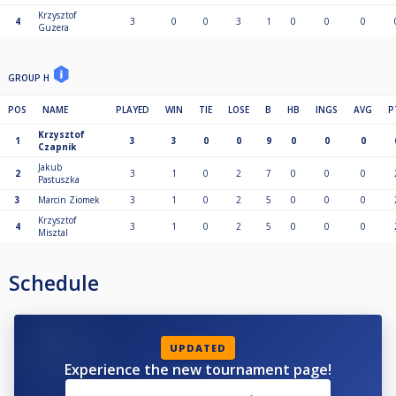
Krzysztof
4
3
0
0
3
1
0
0
0
Guzera
GROUP H
POS
NAME
PLAYED
WIN
TIE
LOSE
B
HB
INGS
AVG
P
Krzysztof
1
3
3
0
0
9
0
0
0
Czapnik
Jakub
2
3
1
0
2
7
0
0
0
Pastuszka
3
Marcin Ziomek
3
1
0
2
5
0
0
0
Krzysztof
4
3
1
0
2
5
0
0
0
Misztal
Schedule
UPDATED
Experience the new tournament page!