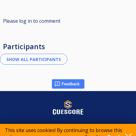
Please log in to comment
Participants
Feedback
© 2015-2026 CueScore International
This site uses cookies! By continuing to browse this