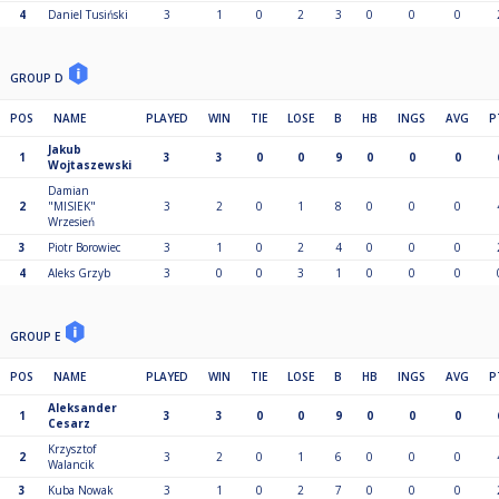
4
Daniel Tusiński
3
1
0
2
3
0
0
0
GROUP D
POS
NAME
PLAYED
WIN
TIE
LOSE
B
HB
INGS
AVG
P
Jakub
1
3
3
0
0
9
0
0
0
Wojtaszewski
Damian
2
"MISIEK"
3
2
0
1
8
0
0
0
Wrzesień
3
Piotr Borowiec
3
1
0
2
4
0
0
0
4
Aleks Grzyb
3
0
0
3
1
0
0
0
GROUP E
POS
NAME
PLAYED
WIN
TIE
LOSE
B
HB
INGS
AVG
P
Aleksander
1
3
3
0
0
9
0
0
0
Cesarz
Krzysztof
2
3
2
0
1
6
0
0
0
Walancik
3
Kuba Nowak
3
1
0
2
7
0
0
0