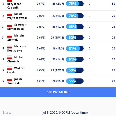
75%
1
7 (7/0)
28 (21/7)
0
30
Krzysztof
Czapnik
Jakub
70%
2
7 (6/1)
27 (19/8)
0
26
Wojtaszewski
Seweryn
65%
3
7 (5/2)
26 (17/9)
0
24
Klimorowski
Marcin
52%
3
7 (4/3)
29 (15/14)
0
24
Ziomek
Mateusz
81%
5
5 (4/1)
16 (13/3)
0
20
Kostrzewa
Michał
61%
5
6 (4/2)
23 (14/9)
0
20
Chruściel
Wiktor
59%
5
7 (5/2)
29 (17/12)
0
20
Łojek
Jakub
55%
5
6 (3/3)
20 (11/9)
0
20
Tomczyk
SHOW MORE
Starts
Jul 8, 2026, 6:00 PM (Local time)