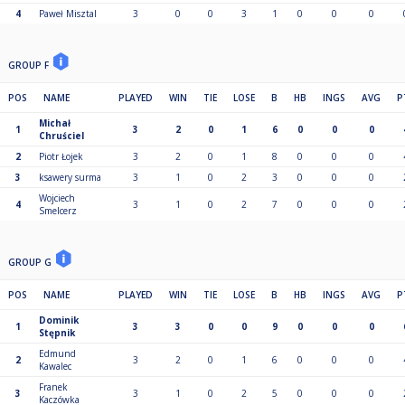
4
Paweł Misztal
3
0
0
3
1
0
0
0
GROUP F
POS
NAME
PLAYED
WIN
TIE
LOSE
B
HB
INGS
AVG
P
Michał
1
3
2
0
1
6
0
0
0
Chruściel
2
Piotr Łojek
3
2
0
1
8
0
0
0
3
ksawery surma
3
1
0
2
3
0
0
0
Wojciech
4
3
1
0
2
7
0
0
0
Smelcerz
GROUP G
POS
NAME
PLAYED
WIN
TIE
LOSE
B
HB
INGS
AVG
P
Dominik
1
3
3
0
0
9
0
0
0
Stępnik
Edmund
2
3
2
0
1
6
0
0
0
Kawalec
Franek
3
3
1
0
2
5
0
0
0
Kaczówka