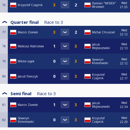
Wed
Damian "MISIEK"
76
Krzysztof Czapnik
Wrzesień
21:55
Quarter final
Race to
3
Wed
77
Marcin Ziomek
Michał Chruściel
22:12
Wed
Jakub
78
Mateusz Kostrzewa
Wojtaszewski
22:13
Wed
Seweryn
79
Wiktor Łojek
Klimorowski
22:12
Wed
Krzysztof
80
Jakub Tomczyk
Czapnik
22:17
Semi final
Race to
3
Wed
Jakub
81
Marcin Ziomek
Wojtaszewski
22:34
Wed
Seweryn
Krzysztof
82
Klimorowski
Czapnik
22:29