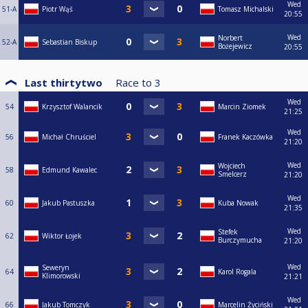
Wed
51-A
Piotr Wąś
Tomasz Michalski
20:55
Wed
Norbert
52-A
Sebastian Biskup
Bożejewicz
20:55
Last thirtytwo
Race to
3
Wed
54
Krzysztof Walancik
Marcin Ziomek
21:25
Wed
56
Michał Chruściel
Franek Kaczówka
21:20
Wed
Wojciech
58
Edmund Kawalec
Smelcerz
21:20
Wed
60
Jakub Pastuszka
Kuba Nowak
21:35
Wed
Stefek
62
Wiktor Łojek
Burczymucha
21:20
Wed
Seweryn
64
Karol Rogala
Klimorowski
21:21
Wed
66
Jakub Tomczyk
Marcelin Życiński