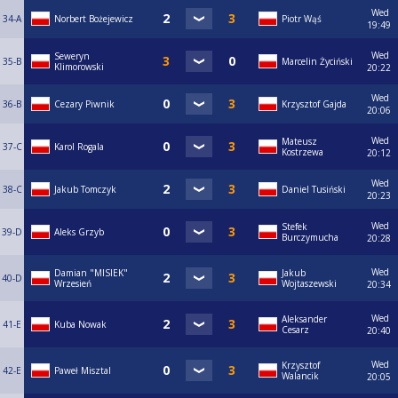
Wed
34-A
Norbert Bożejewicz
Piotr Wąś
19:49
Wed
Seweryn
35-B
Marcelin Życiński
Klimorowski
20:22
Wed
36-B
Cezary Piwnik
Krzysztof Gajda
20:06
Wed
Mateusz
37-C
Karol Rogala
Kostrzewa
20:12
Wed
38-C
Jakub Tomczyk
Daniel Tusiński
20:23
Wed
Stefek
39-D
Aleks Grzyb
Burczymucha
20:28
Wed
Damian "MISIEK"
Jakub
40-D
Wrzesień
Wojtaszewski
20:34
Wed
Aleksander
41-E
Kuba Nowak
Cesarz
20:40
Wed
Krzysztof
42-E
Paweł Misztal
Walancik
20:05