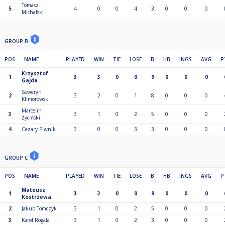
Tomasz
5
4
0
0
4
3
0
0
0
Michalski
GROUP B
POS
NAME
PLAYED
WIN
TIE
LOSE
B
HB
INGS
AVG
P
Krzysztof
1
3
3
0
0
9
0
0
0
Gajda
Seweryn
2
3
2
0
1
8
0
0
0
Klimorowski
Marcelin
3
3
1
0
2
5
0
0
0
Życiński
4
Cezary Piwnik
3
0
0
3
3
0
0
0
GROUP C
POS
NAME
PLAYED
WIN
TIE
LOSE
B
HB
INGS
AVG
P
Mateusz
1
3
3
0
0
9
0
0
0
Kostrzewa
2
Jakub Tomczyk
3
1
0
2
5
0
0
0
3
Karol Rogala
3
1
0
2
3
0
0
0