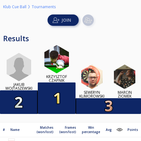
Klub Cue Ball
Tournaments
Results
KRZYSZTOF
CZAPNIK
JAKUB
WOJTASZEWSKI
SEWERYN
MARCIN
KLIMOROWSKI
ZIOMEK
Matches
Frames
Win
#
Name
Avg
Points
(won/lost)
(won/lost)
percentage