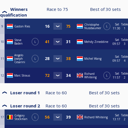
Winners
Race to
75
Best of
30
sets
qualification
Sat
Table
Christophe
9
Gaston Ries
L
Nussbaumer
11:30
1
Sat
Table
Steve
10
L
Mehdy Zineddine
Baden
09:57
3
Angelo
Sat
Table
11
Joseph
L
Michel Wang
09:57
4
Cesarini
Sat
Table
Richard
12
Marc Straus
L
Whiteing
11:57
2
Loser round 1
Race to
60
Best of
30
sets
Loser round 2
Race to
60
Best of
30
sets
Sat
Table
Grégory
17
L
Richard Whiteing
Stockman
13:17
2