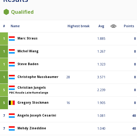
Qualified
#
Name
Highest break
Avg
Points
Marc Straus
1
1.885
0
Michel Wang
1
1.267
0
Steve Baden
1
1.323
0
Christophe Nussbaumer
1
28
3.571
0
Christian Jungels
5
2.239
0
PBC Roude Leiw Rumelange
Gregory Stockman
5
16
1.905
0
Angelo Joseph Cesarini
7
1.081
40
Mehdy Zineddine
7
1.040
40