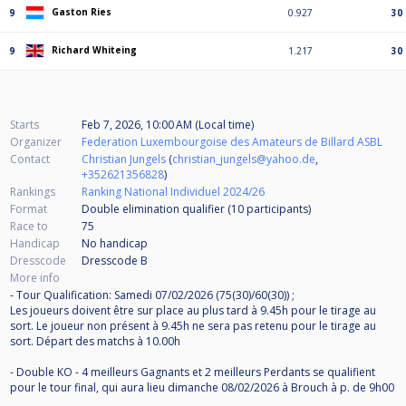
Gaston Ries
9
0.927
30
Richard Whiteing
9
1.217
30
Starts
Feb 7, 2026, 10:00 AM (Local time)
Organizer
Federation Luxembourgoise des Amateurs de Billard ASBL
Contact
Christian Jungels
(
christian_jungels@yahoo.de
,
+352621356828
)
Rankings
Ranking National Individuel 2024/26
Format
Double elimination qualifier (10
participants
)
Race to
75
Handicap
No handicap
Dresscode
Dresscode B
More info
- Tour Qualification: Samedi 07/02/2026 (75(30)/60(30)) ;
Les joueurs doivent être sur place au plus tard à 9.45h pour le tirage au
sort. Le joueur non présent à 9.45h ne sera pas retenu pour le tirage au
sort. Départ des matchs à 10.00h
- Double KO - 4 meilleurs Gagnants et 2 meilleurs Perdants se qualifient
pour le tour final, qui aura lieu dimanche 08/02/2026 à Brouch à p. de 9h00