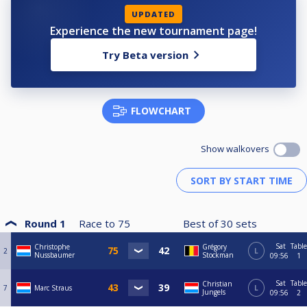
UPDATED
Experience the new tournament page!
Try Beta version
FLOWCHART
Show walkovers
Round 1
Race to
75
Best of
30
sets
Sat
Table
Christophe
Grégory
2
L
Nussbaumer
Stockman
09:56
1
Sat
Table
Christian
7
Marc Straus
L
Jungels
09:56
2