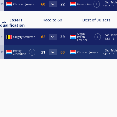
Sat
Table
20
Christian Jungels
Gaston Ries
L
12:52
1
Losers
Race to
60
Best of
30
sets
qualification
Angelo
Sat
Table
21
Grégory Stockman
Joseph
L
14:33
3
Cesarini
Sat
Table
Mehdy
22
L
Christian Jungels
Zineddine
14:02
1