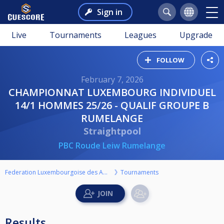
Sign in
Live
Tournaments
Leagues
Upgrade
FOLLOW
February 7, 2026
CHAMPIONNAT LUXEMBOURG INDIVIDUEL
14/1 HOMMES 25/26 - QUALIF GROUPE B
RUMELANGE
Straightpool
PBC Roude Leiw Rumelange
Federation Luxembourgoise des Amateurs de Billard ASBL
Tournaments
Results