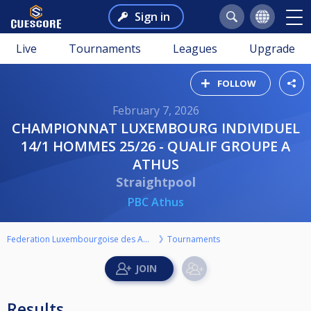
Sign in
Live
Tournaments
Leagues
Upgrade
FOLLOW
February 7, 2026
CHAMPIONNAT LUXEMBOURG INDIVIDUEL
14/1 HOMMES 25/26 - QUALIF GROUPE A
ATHUS
Straightpool
PBC Athus
Federation Luxembourgoise des Amateurs de Billard ASBL
Tournaments
Results