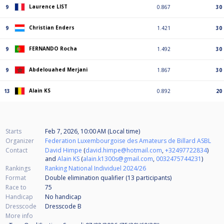
Laurence LIST
9
0.867
30
Christian Enders
9
1.421
30
FERNANDO Rocha
9
1.492
30
Abdelouahed Merjani
9
1.867
30
Alain KS
13
0.892
20
Starts
Feb 7, 2026, 10:00 AM (Local time)
Organizer
Federation Luxembourgoise des Amateurs de Billard ASBL
Contact
David Himpe
(
david.himpe@hotmail.com
,
+32497722834
)
and
Alain KS
(
alain.k1300s@gmail.com
,
0032475744231
)
Rankings
Ranking National Individuel 2024/26
Format
Double elimination qualifier (13
participants
)
Race to
75
Handicap
No handicap
Dresscode
Dresscode B
More info