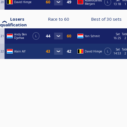
Sat
Tab
Abdelouahed
20
David Himpe
L
Merjani
13:18
1
Losers
Race to
60
Best of
30
sets
qualification
Sat
Tab
Andy Ben
21
L
Yan Schmit
Djamaa
16:25
2
Sat
Tab
22
Alain Alf
David Himpe
L
14:53
2