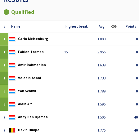
Qualified
#
Name
Highest break
Avg
Points
Carlo Meisenburg
1
1.803
0
Fabien Tormen
1
15
2.956
0
Amir Rahmanian
1
1.639
0
Veledin Asani
1
1.733
0
Yan Schmit
5
1.789
0
Alain Alf
5
1.595
0
Andy Ben Djamaa
7
1.505
40
David Himpe
7
1.775
40