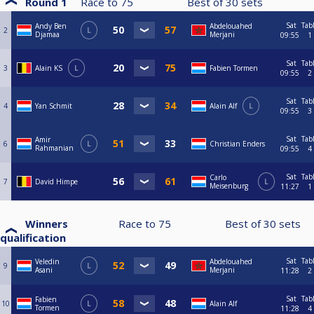
Round 1
Race to
75
Best of
30
sets
Sat
Tab
Andy Ben
Abdelouahed
2
L
Djamaa
Merjani
09:55
1
Sat
Tab
3
Alain KS
L
Fabien Tormen
09:55
2
Sat
Tab
4
Yan Schmit
Alain Alf
L
09:55
3
Sat
Tab
Amir
6
L
Christian Enders
Rahmanian
09:55
4
Sat
Tab
Carlo
7
David Himpe
L
Meisenburg
11:27
1
Winners
Race to
75
Best of
30
sets
qualification
Sat
Tab
Veledin
Abdelouahed
9
L
Asani
Merjani
11:28
2
Sat
Tab
Fabien
10
L
Alain Alf
Tormen
11:28
4