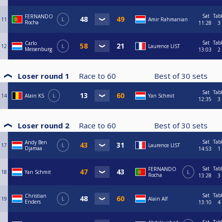
Sat
Tab
FERNANDO
11
L
Amir Rahmanian
Rocha
11:28
3
Sat
Tab
Carlo
12
L
Laurence LIST
Meisenburg
13:03
2
Loser round 1
Race to
60
Best of
30
sets
Sat
Tab
14
Alain KS
L
Yan Schmit
12:35
3
Loser round 2
Race to
60
Best of
30
sets
Sat
Tab
Andy Ben
17
L
Laurence LIST
Djamaa
14:53
1
Sat
Tab
FERNANDO
18
Yan Schmit
L
Rocha
13:28
3
Sat
Tab
Christian
19
L
Alain Alf
Enders
13:10
4