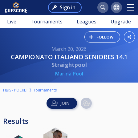
Sign in
Live
Tournaments
Leagues
Upgrade
FOLLOW
March 20, 2026
CAMPIONATO ITALIANO SENIORES 14.1
Straightpool
Marina Pool
FIBIS - POCKET
Tournaments
Results