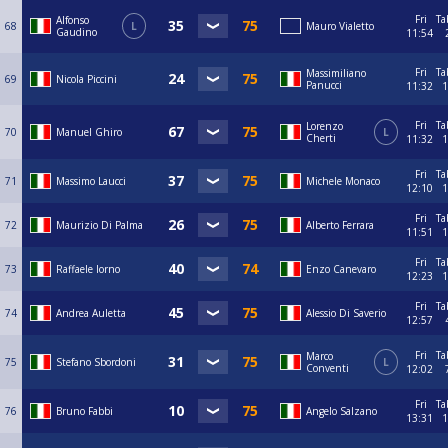
Fri
Ta
Alfonso
68
L
Mauro Vialetto
Gaudino
11:54
Fri
Ta
Massimiliano
69
Nicola Piccini
Panucci
11:32
1
Fri
Ta
Lorenzo
70
Manuel Ghiro
L
Cherti
11:32
1
Fri
Ta
71
Massimo Laucci
Michele Monaco
12:10
1
Fri
Ta
72
Maurizio Di Palma
Alberto Ferrara
11:51
1
Fri
Ta
73
Raffaele Iorno
Enzo Canevaro
12:23
1
Fri
Ta
74
Andrea Auletta
Alessio Di Saverio
12:57
Fri
Ta
Marco
75
Stefano Sbordoni
L
Conventi
12:02
Fri
Ta
76
Bruno Fabbi
Angelo Salzano
13:31
1