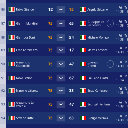
Fri
Ta
86
Fabio Girardelli
Angelo Salzano
14:38
Fri
Ta
Giuseppe de
87
Gianni Mondini
L
Franceschi
14:38
Fri
Ta
88
Gianluca Boni
Michele Monaco
14:38
Fri
Ta
89
Livio Antonazzo
Marco Conventi
14:38
Fri
Ta
Alessandro
Lorenzo
90
L
Giacomelli
Cherti
14:38
1
Fri
Ta
91
Fabio Petroni
Emiliano Grassi
15:14
Fri
Ta
92
Marcello Valoroso
Enzo Canevaro
14:38
1
Fri
Ta
Alessandro La
93
Seungill Fantasia
Vecchia
14:38
1
Fri
Ta
94
Stefano Battelli
Giorgio Margola
14:38
1