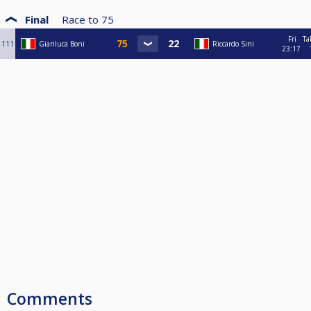
Final
Race to
75
Fri
Ta
111
Gianluca Boni
Riccardo Sini
23:17
Comments