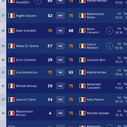
36
L
Matteo Mariotti
Franceschi
10:02
1
Fri
Ta
Massimiliano
37
Angelo Salzano
Tertan
10:57
1
Fri
Ta
Marco
38
Fabio Girardelli
L
Conventi
10:39
Fri
Ta
Gianni
39
Alessio Di Saverio
L
Mondini
10:35
Fri
Ta
40
Enzo Canevaro
Gianluca Boni
10:57
Fri
Ta
41
Livio Antonazzo
Alberto Ferrara
10:02
1
Fri
Ta
Alessandro
42
Michele Monaco
Giacomelli
10:03
Fri
Ta
43
Lorenzo Cherti
Fabio Petroni
10:13
1
Fri
Ta
Massimiliano
44
Marcello Valoroso
Panucci
10:19
Fri
Ta
Alessandro