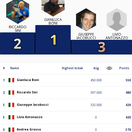
GIANLUCA
BONI
RICCARDO
SINI
LIVIO
GIUSEPPE
ANTONAZZO
IACOBUCCI
#
Name
Highest break
Avg
Points
Gianluca Boni
1
450.000
550
Riccardo Sini
2
397.000
480
Giuseppe Iacobucci
3
325.000
420
Livio Antonazzo
3
0
420
Andrea Grosso
5
0
370