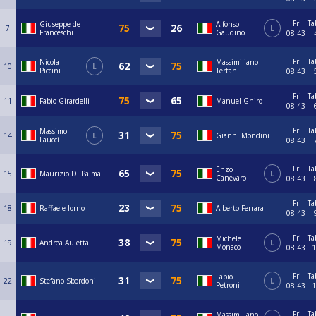
Fri
Ta
Giuseppe de
Alfonso
7
L
Franceschi
Gaudino
08:43
Fri
Ta
Nicola
Massimiliano
10
L
Piccini
Tertan
08:43
Fri
Ta
11
Fabio Girardelli
Manuel Ghiro
08:43
Fri
Ta
Massimo
14
L
Gianni Mondini
Laucci
08:43
Fri
Ta
Enzo
15
Maurizio Di Palma
L
Canevaro
08:43
Fri
Ta
18
Raffaele Iorno
Alberto Ferrara
08:43
Fri
Ta
Michele
19
Andrea Auletta
L
Monaco
08:43
1
Fri
Ta
Fabio
22
Stefano Sbordoni
L
Petroni
08:43
1
Fri
Ta
Massimiliano