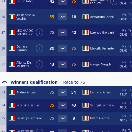
23
Bruno Fabbi
L
Panucci
08:43
1
Fri
Ta
Alessandro La
26
Alessandro Tonelli
Vecchia
08:43
1
Fri
Ta
LEONARDO
27
L
Lorenzo Giordani
GIANNUZZI
08:43
1
Fri
Ta
Daniele
30
L
Marcello Ferrante
Carlino
08:43
1
Fri
Ta
Alfonso De
31
L
Giorgio Margola
Magistris
08:43
1
Winners qualification
Race to
75
Fri
Ta
33
Andrea Grosso
Emiliano Grassi
11:31
Fri
Ta
34
Fabrizio Ligabue
Seungill Fantasia
10:35
Fri
Ta
35
Giuseppe Iacobucci
Pietro Giampà
10:19
1
Fri
Ta
Giuseppe de