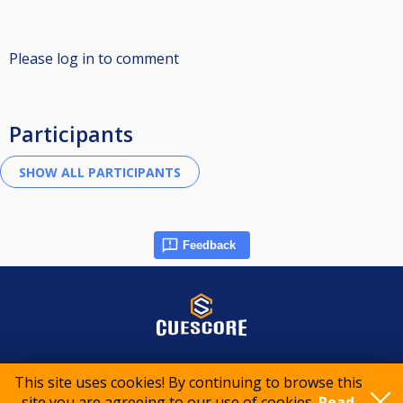
Please log in to comment
Participants
Feedback
© 2015-2026 CueScore International
This site uses cookies! By continuing to browse this
site you are agreeing to our use of cookies.
Read