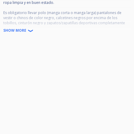
ropa limpia y en buen estado.
Es obligatorio llevar polo (manga corta o manga larga) pantalones de
vestir o chinos de color negro, calcetines negros por encima de los
tobillos, cinturón negro y zapatos/zapatillas deportivas completamente
negros/as.
SHOW MORE
Si un jugador tiene dudas sobre la legalidad de la indumentaria deberá
consultarlo al director deportivo antes del comienzo del evento.
Por causas de fuerza mayor, un jugador podrá jugar sin la indumentaria
oficial sin recibir ningún tipo de sanción (por ejemplo, la pérdida de la
maleta en el vuelo).
Uniformidad oficial según el reglamento (art.7, puntos 4 y 5) Zapatos,
calcetines, pantalones y cinturón NEGROS (se excluye ropa vaquera y
oscura). Polo sin bolsillos de uno o varios colores, admitiendo variabilidad
de diseño.
En competiciones autonómicas será obligado llevar, como mínimo, el
escudo del club en el cual se está federado. Un jugador independiente
deberá llevar el escudo de la FBB.