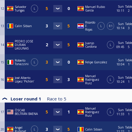
Sun
Tabl
Salvador
Manuel Rubio
12
L
Turigas
García
10:11
2
Ricardo
Sun
Tabl
13
Calin Sibian
F.
L
R1
10:14
3
Rojas
PEDRO JOSE
Sun
Tabl
Juanjo
14
DURAN
L
Cardona
09:45
5
LAGUNAS
Sun
Tabl
Roberto
15
L
Felipe González
Tonazzini
10:04
1
Manuel
Sun
Tabl
José Alberto
16
Rodríguez
L
López ‘Pichón’
10:24
1
Ruiz
Loser round 1
Race to
5
Manuel
Sun
Tabl
ÒSCAR
17
Rodríguez
L
BELTRÀN BAENA
11:33
1
Ruiz
Sun
Tabl
Angel
20
L
Calin Sibian
Rubinat
11:22
2