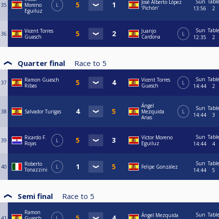
Sun
Tabl
José Alberto López
35
Moreno
L
‘Pichón’
13:56
2
Eguiluz
Sun
Tabl
Vicent Torres
Juanjo
36
L
Guasch
Cardona
12:35
2
Quarter final
Race to
5
Sun
Tabl
Ramon Guasch
Vicent Torres
37
L
Ribas
Guasch
14:44
2
Ángel
Sun
Tabl
38
Salvador Turigas
Mezquida
L
14:44
3
Arias
Sun
Tabl
Ricardo F.
Víctor Moreno
39
L
Rojas
Eguiluz
14:44
4
Sun
Tabl
Roberto
40
L
Felipe González
Tonazzini
14:44
5
Semi final
Race to
5
Ramon
Sun
Tabl
Ángel Mezquida
41
Guasch
L