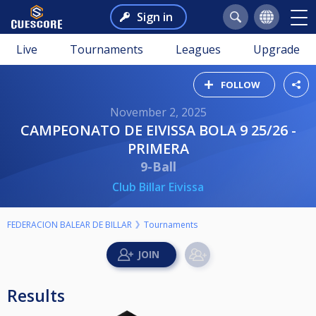
Sign in
Live
Tournaments
Leagues
Upgrade
FOLLOW
November 2, 2025
CAMPEONATO DE EIVISSA BOLA 9 25/26 -
PRIMERA
9-Ball
Club Billar Eivissa
FEDERACION BALEAR DE BILLAR
Tournaments
Results