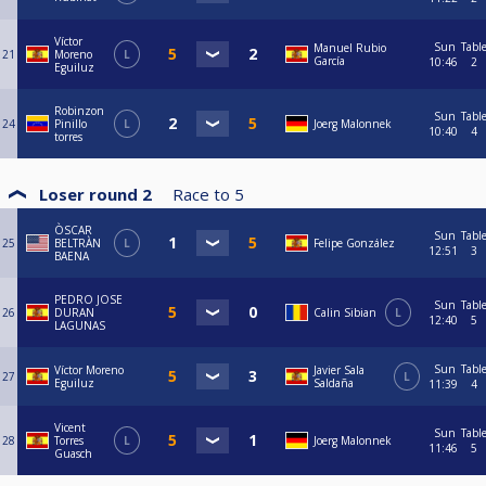
Víctor
Sun
Tabl
Manuel Rubio
21
Moreno
L
García
10:46
2
Eguiluz
Robinzon
Sun
Tabl
24
Pinillo
L
Joerg Malonnek
10:40
4
torres
Loser round 2
Race to
5
ÒSCAR
Sun
Tabl
25
BELTRÀN
L
Felipe González
12:51
3
BAENA
PEDRO JOSE
Sun
Tabl
26
DURAN
Calin Sibian
L
12:40
5
LAGUNAS
Sun
Tabl
Víctor Moreno
Javier Sala
27
L
Eguiluz
Saldaña
11:39
4
Vicent
Sun
Tabl
28
Torres
L
Joerg Malonnek
11:46
5
Guasch