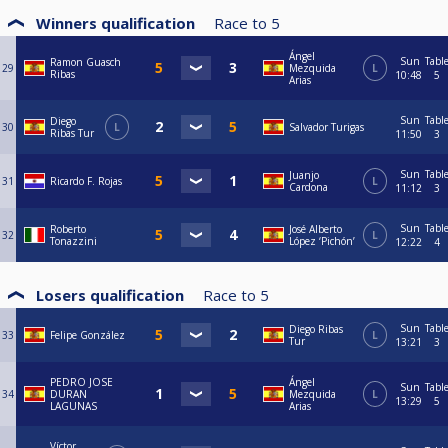
Winners qualification
Race to
5
Ángel
Sun
Tabl
Ramon Guasch
29
Mezquida
L
Ribas
10:48
5
Arias
Sun
Tabl
Diego
30
L
Salvador Turigas
Ribas Tur
11:50
3
Sun
Tabl
Juanjo
31
Ricardo F. Rojas
L
Cardona
11:12
3
Sun
Tabl
Roberto
José Alberto
32
L
Tonazzini
López ‘Pichón’
12:22
4
Losers qualification
Race to
5
Sun
Tabl
Diego Ribas
33
Felipe González
L
Tur
13:21
3
PEDRO JOSE
Ángel
Sun
Tabl
34
DURAN
Mezquida
L
13:29
5
LAGUNAS
Arias
Víctor