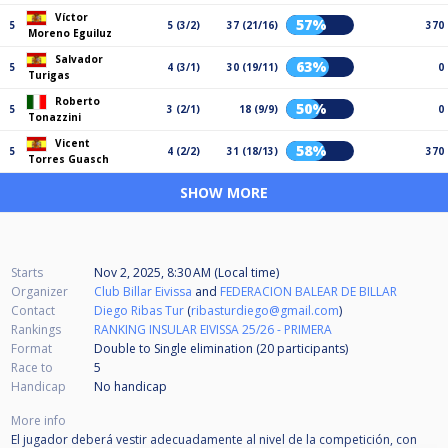
Víctor
57%
5
5 (3/2)
37 (21/16)
370
Moreno Eguiluz
Salvador
63%
5
4 (3/1)
30 (19/11)
0
Turigas
Roberto
50%
5
3 (2/1)
18 (9/9)
0
Tonazzini
Vicent
58%
5
4 (2/2)
31 (18/13)
370
Torres Guasch
SHOW MORE
Starts
Nov 2, 2025, 8:30 AM (Local time)
Organizer
Club Billar Eivissa
and
FEDERACION BALEAR DE BILLAR
Contact
Diego Ribas Tur
(
ribasturdiego@gmail.com
)
Rankings
RANKING INSULAR EIVISSA 25/26 - PRIMERA
Format
Double to Single elimination (20
participants
)
Race to
5
Handicap
No handicap
More info
El jugador deberá vestir adecuadamente al nivel de la competición, con