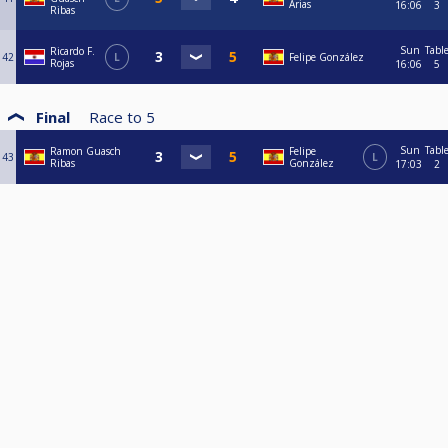
Arias
16:06
3
Ribas
Sun
Tabl
Ricardo F.
42
L
Felipe González
Rojas
16:06
5
Final
Race to
5
Sun
Tabl
Ramon Guasch
Felipe
43
L
Ribas
González
17:03
2