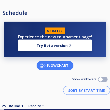
Schedule
UPDATED
Experience the new tournament page!
Try Beta version
FLOWCHART
Show walkovers
Round 1
Race to
5