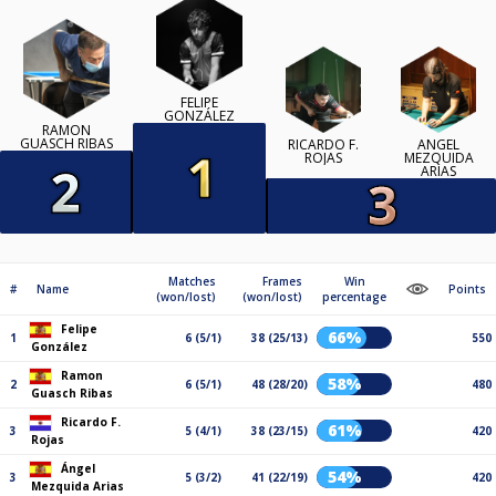
FELIPE
GONZÁLEZ
RAMON
GUASCH RIBAS
RICARDO F.
ÁNGEL
ROJAS
MEZQUIDA
ARIAS
Matches
Frames
Win
#
Name
Points
(won/lost)
(won/lost)
percentage
Felipe
66%
1
6 (5/1)
38 (25/13)
550
González
Ramon
58%
2
6 (5/1)
48 (28/20)
480
Guasch Ribas
Ricardo F.
61%
3
5 (4/1)
38 (23/15)
420
Rojas
Ángel
54%
3
5 (3/2)
41 (22/19)
420
Mezquida Arias