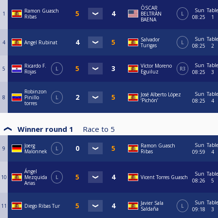
ÒSCAR
Sun
Tabl
Ramon Guasch
1
BELTRÀN
L
Ribas
08:25
1
BAENA
Sun
Tabl
Salvador
4
Angel Rubinat
L
Turigas
08:25
2
Sun
Tabl
Ricardo F.
Víctor Moreno
5
L
R3
Rojas
Eguiluz
08:25
3
Robinzon
Sun
Tabl
José Alberto López
8
Pinillo
L
‘Pichón’
08:25
4
torres
Winner round 1
Race to
5
Sun
Tabl
Joerg
Ramon Guasch
9
L
Malonnek
Ribas
09:59
4
Ángel
Sun
Tabl
10
Mezquida
L
Vicent Torres Guasch
08:26
5
Arias
Sun
Tabl
Javier Sala
11
Diego Ribas Tur
L
Saldaña
09:18
3