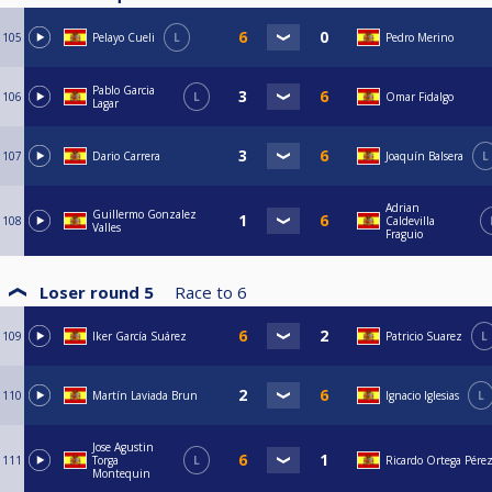
105
Pelayo Cueli
L
Pedro Merino
Pablo Garcia
106
L
Omar Fidalgo
Lagar
107
Dario Carrera
Joaquín Balsera
L
Adrian
Guillermo Gonzalez
108
Caldevilla
Valles
Fraguio
Loser round 5
Race to
6
109
Iker García Suárez
Patricio Suarez
L
110
Martín Laviada Brun
Ignacio Iglesias
L
Jose Agustin
111
Torga
L
Ricardo Ortega Pére
Montequin