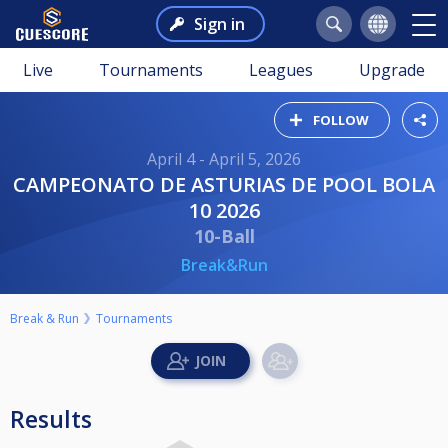
Sign in
Live
Tournaments
Leagues
Upgrade
FOLLOW
April 4 - April 5, 2026
CAMPEONATO DE ASTURIAS DE POOL BOLA
10 2026
10-Ball
Break&Run
Break & Run
Tournaments
Results