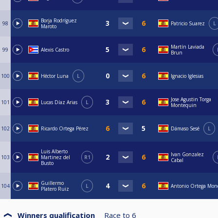
Borja Rodríguez
98
Patricio Suarez
L
Maroto
Martín Laviada
99
Alexis Castro
Brun
100
Héctor Luna
L
Ignacio Iglesias
Jose Agustin Torga
101
Lucas Díaz Arias
L
Montequin
102
Ricardo Ortega Pérez
Dámaso Sesé
L
Luis Alberto
Ivan Gonzalez
103
Martinez del
R1
Cabal
Busto
Guillermo
104
L
Antonio Ortega Mon
Platero Ruiz
Winners qualification
Race to
6