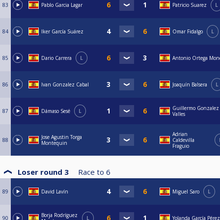
83
Pablo Garcia Lagar
Patricio Suarez
L
84
Iker García Suárez
Omar Fidalgo
L
85
Dario Carrera
L
Antonio Ortega Mon
86
Ivan Gonzalez Cabal
Joaquín Balsera
L
Guillermo Gonzalez
87
Dámaso Sesé
L
Valles
Adrian
Jose Agustin Torga
88
Caldevilla
Montequin
Fraguio
Loser round 3
Race to
6
89
David Lavín
Miguel Saro
L
Borja Rodríguez
90
L
Yolanda García Pérez