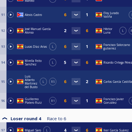
Maroto
Eloy Jurado
91
Alexis Castro
Valiña
José Manuel García
Héctor
92
L
Alonso
Luna
Francisco Solorzano
93
Lucas Díaz Arias
L
gutierrez
Mirella Feito
94
L
Ricardo Ortega Pére
Sanchez
Luis
Alberto
95
L
R5
Carlos García Castilla
Martinez
del Busto
Guillermo
Francisco Javier
96
R1
Platero Ruiz
González
Loser round 4
Race to
6
97
Miguel Saro
L
Iker García Suárez