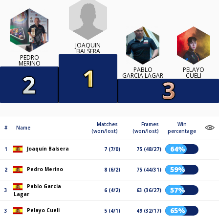
JOAQUÍN
BALSERA
PEDRO
MERINO
PABLO
PELAYO
GARCIA LAGAR
CUELI
Matches
Frames
Win
#
Name
(won/lost)
(won/lost)
percentage
64%
Joaquín Balsera
1
7 (7/0)
75 (48/27)
59%
Pedro Merino
2
8 (6/2)
75 (44/31)
Pablo Garcia
57%
3
6 (4/2)
63 (36/27)
Lagar
65%
Pelayo Cueli
3
5 (4/1)
49 (32/17)