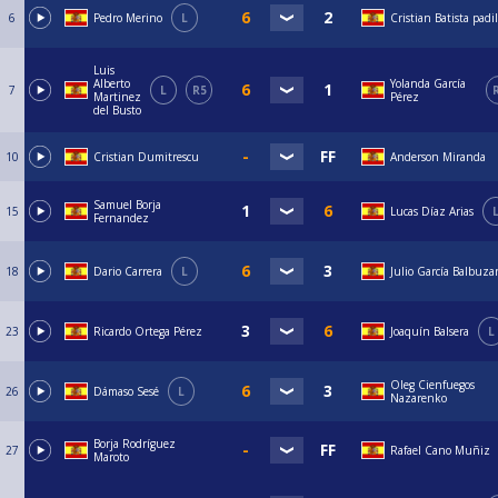
6
Pedro Merino
L
Cristian Batista padil
Luis
Alberto
Yolanda García
7
L
R5
Martinez
Pérez
del Busto
10
Cristian Dumitrescu
Anderson Miranda
Samuel Borja
15
Lucas Díaz Arias
Fernandez
18
Dario Carrera
L
Julio García Balbuza
23
Ricardo Ortega Pérez
Joaquín Balsera
L
Oleg Cienfuegos
26
Dámaso Sesé
L
Nazarenko
Borja Rodríguez
27
Rafael Cano Muñiz
Maroto