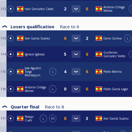
Antonio Ortega
112
Ivan Gonzalez Cabal
Mones
Losers qualification
Race to
6
113
Iker García Suárez
Dario Carrera
L
Guillermo
114
Ignacio Iglesias
Gonzalez Valles
Jose Agustin
115
Torga
L
Pedro Merino
Montequin
Antonio Ortega
116
L
Pablo Garcia Lagar
Mones
Quarter final
Race to
8
Pelayo
117
L
R3
Iker García Suárez
Cueli