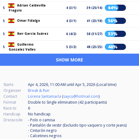
Adrian Caldevilla
64%
5
4 (3/1)
39 (25/14)
Fraguio
56%
Omar Fidalgo
5
4 (3/1)
41 (23/18)
53%
Iker García Suárez
5
6 (4/2)
58 (31/27)
Guillermo
48%
5
5 (3/2)
48 (23/25)
Gonzalez Valles
SHOW MORE
Starts
Apr 4, 2026, 11:00 AM
until
Apr 5, 2026 (Local time)
Organizer
Break & Run
Contact
Lorena Santamaría
(
saycu@hotmail.com
)
Format
Double to Single elimination (42
participants
)
Race to
6
Handicap
No handicap
Dresscode
- Polo o camisa
- Pantalón de vestir (Excluido tipo vaquero y corte jeans)
- Cinturón negro
- Calcetines negros