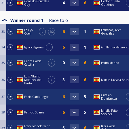
Gonzalo González
Hector Cuesta
31
Guy
Gutiérrez
Winner round 1
Race to
6
Pelayo
Francisco Javier
33
L
R2
Cueli
González
34
Ignacio Iglesias
L
Guillermo Platero R
Carlos García
35
L
Pedro Merino
Castilla
Luis Alberto
36
Martinez del
L
Martín Laviada Brun
Busto
Cristian
37
Pablo Garcia Lagar
Dumitrescu
Mirella Feito
38
Patricio Suarez
Sanchez
Francisco Solorzano
Iker García
39