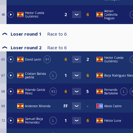
Adrian
Hector Cuesta
48
Caldevilla
Gutiérrez
Fraguio
Loser round 1
Race to
6
Loser round 2
Race to
6
Hector Cuesta
65
David Lavín
R1
Gutiérrez
Cristian Batista
67
L
Borja Rodríguez Mar
padilla
Yolanda García
Fernando
68
R2
L
Pérez
Bartolome
69
Anderson Miranda
Alexis Castro
Samuel Borja
72
L
Héctor Luna
Fernandez