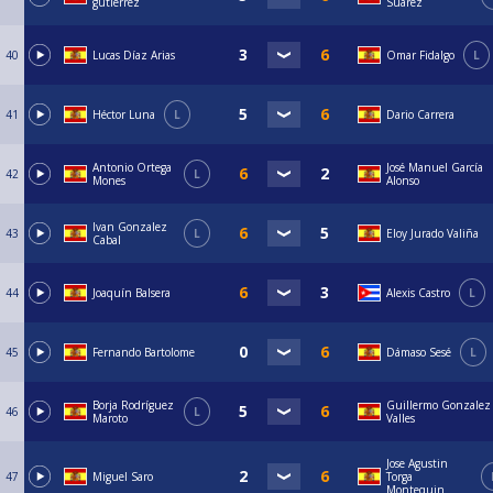
gutierrez
Suárez
40
Lucas Díaz Arias
Omar Fidalgo
L
41
Héctor Luna
L
Dario Carrera
Antonio Ortega
José Manuel García
42
L
Mones
Alonso
Ivan Gonzalez
43
L
Eloy Jurado Valiña
Cabal
44
Joaquín Balsera
Alexis Castro
L
45
Fernando Bartolome
Dámaso Sesé
L
Borja Rodríguez
Guillermo Gonzalez
46
L
Maroto
Valles
Jose Agustin
47
Miguel Saro
Torga
Montequin