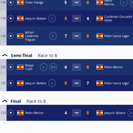
Pedro
118
Omar Fidalgo
L
Merino
Guillermo Gonzalez
119
Joaquín Balsera
L
Valles
Adrian
120
Caldevilla
L
Pablo Garcia Lagar
Fraguio
Semi final
Race to
8
Pelayo
121
L
R2
Pedro Merino
Cueli
122
Joaquín Balsera
L
Pablo Garcia Lagar
Final
Race to
8
123
Pedro Merino
Joaquín Balsera
L