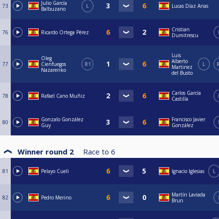
Julio García
73
L
Lucas Díaz Arias
Balbuzano
Cristian
76
Ricardo Ortega Pérez
Dumitrescu
Luis
Oleg
Alberto
77
Cienfuegos
R1
L
Martinez
Nazarenko
del Busto
Carlos García
78
Rafael Cano Muñiz
Castilla
Gonzalo González
Francisco Javier
80
Guy
González
Winner round 2
Race to
6
81
Pelayo Cueli
Ignacio Iglesias
L
Martín Laviada
82
Pedro Merino
Brun