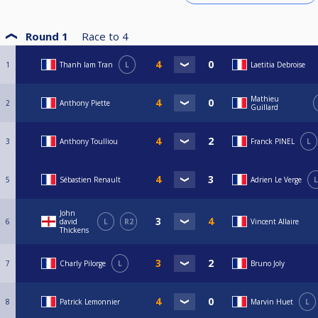
Round 1
Race to
4
1
Thanh lam Tran
L
Laetitia Debroise
Mathieu
2
Anthony Piette
Guillard
3
Anthony Toulliou
Franck PINEL
L
5
Sébastien Renault
Adrien Le Verge
L
John
6
david
L
R2
Vincent Allaire
Thickens
7
Charly Pilorge
L
Bruno Joly
8
Patrick Lemonnier
Marvin Huet
L