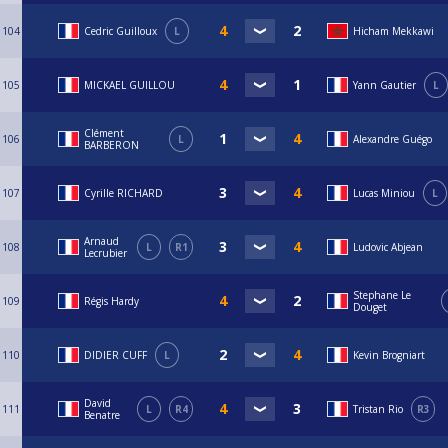
104
Cedric Guilloux
L
Hicham Mekkawi
105
MICKAEL GUILLOU
Yann Gautier
L
Clément
106
L
Alexandre Guégo
BARBERON
107
Cyrille RICHARD
Lucas Miniou
L
Arnaud
108
L
R1
Ludovic Abjean
Lecrubier
Stephane Le
109
Régis Hardy
Douget
110
DIDIER CUFF
L
Kevin Brogniart
David
111
L
R4
Tristan Rio
R3
Benatre