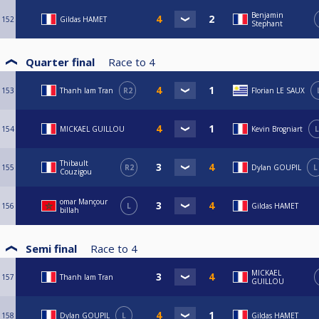
Benjamin
152
Gildas HAMET
Stephant
Quarter final
Race to
4
153
Thanh lam Tran
R2
Florian LE SAUX
154
MICKAEL GUILLOU
Kevin Brogniart
L
Thibault
155
R2
Dylan GOUPIL
L
Couzigou
omar Mançour
156
L
Gildas HAMET
billah
Semi final
Race to
4
MICKAEL
157
Thanh lam Tran
GUILLOU
158
Dylan GOUPIL
L
Gildas HAMET