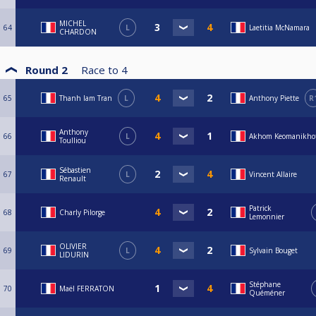
MICHEL
64
L
Laetitia McNamara
CHARDON
Round 2
Race to
4
65
Thanh lam Tran
L
Anthony Piette
R
Anthony
66
L
Akhom Keomanikho
Toulliou
Sébastien
67
L
Vincent Allaire
Renault
Patrick
68
Charly Pilorge
Lemonnier
OLIVIER
69
L
Sylvain Bouget
LIDURIN
Stéphane
70
Maël FERRATON
Quéméner