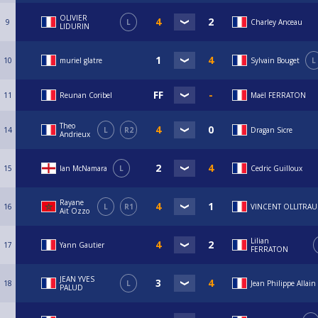
OLIVIER
9
L
Charley Anceau
LIDURIN
10
muriel glatre
Sylvain Bouget
L
11
Reunan Coribel
Maël FERRATON
Theo
14
L
R2
Dragan Sicre
Andrieux
15
Ian McNamara
L
Cedric Guilloux
Rayane
16
L
R1
VINCENT OLLITRAU
Ait Ozzo
Lilian
17
Yann Gautier
FERRATON
JEAN YVES
18
L
Jean Philippe Allain
PALUD