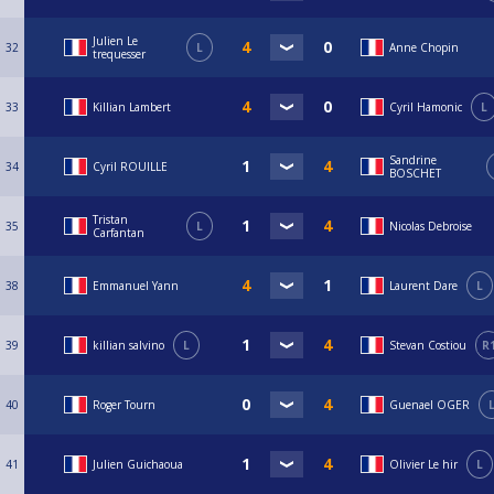
Julien Le
32
L
Anne Chopin
trequesser
33
Killian Lambert
Cyril Hamonic
L
Sandrine
34
Cyril ROUILLE
BOSCHET
Tristan
35
L
Nicolas Debroise
Carfantan
38
Emmanuel Yann
Laurent Dare
L
39
killian salvino
L
Stevan Costiou
R
40
Roger Tourn
Guenael OGER
41
Julien Guichaoua
Olivier Le hir
L