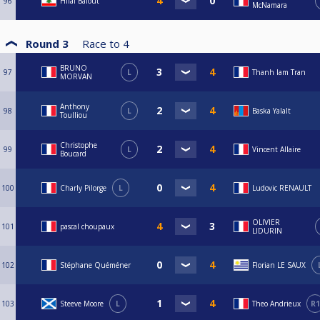
96
Hilal Balout
McNamara
Round 3
Race to
4
BRUNO
97
L
Thanh lam Tran
MORVAN
Anthony
98
L
Baska Yalalt
Toulliou
Christophe
99
L
Vincent Allaire
Boucard
100
Charly Pilorge
L
Ludovic RENAULT
OLIVIER
101
pascal choupaux
LIDURIN
102
Stéphane Quéméner
Florian LE SAUX
103
Steeve Moore
L
Theo Andrieux
R1