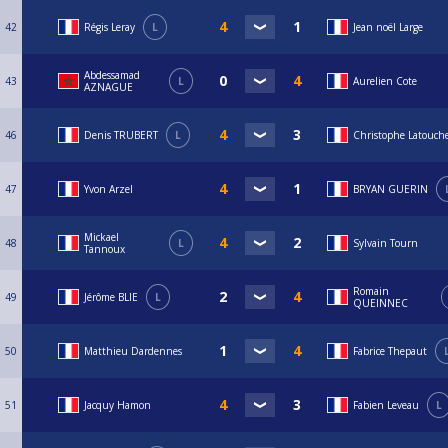
42
Régis Leray
L
Jean noël Large
Abdessamad
43
L
Aurelien Cote
AZNAGUE
46
Denis TRUBERT
L
Christophe Latouch
47
Yvon Arzel
BRYAN GUERIN
Mickael
48
L
Sylvain Tourn
Tannoux
Romain
49
Jérôme BLIE
L
QUEINNEC
50
Matthieu Dardennes
Fabrice Thepaut
51
Jacquy Hamon
Fabien Leveau
L