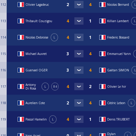
112
Olivier Lagadeuc
Nicolas Bernard
L
113
Thibault Couzigou
Killian Lambert
L
114
Nicolas Debroise
L
Frederic Bossard
115
Michael Auvret
Emmanuel Yann
116
Guenael OGER
Gaëtan SIMON
L
Antony
117
L
R4
Olivier Le hir
Di Rosa
118
Aurelien Cote
Cédric Lebon
L
119
Pascal Hamelin
L
Denis TRUBERT
Dylan
120
Yvon Arzel
L