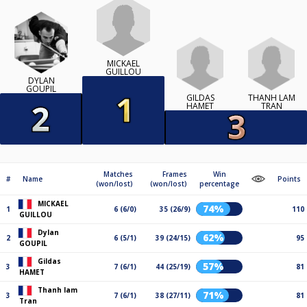
MICKAEL
GUILLOU
DYLAN
GOUPIL
GILDAS
THANH LAM
HAMET
TRAN
Matches
Frames
Win
#
Name
Points
(won/lost)
(won/lost)
percentage
MICKAEL
74%
1
6 (6/0)
35 (26/9)
110
GUILLOU
Dylan
62%
2
6 (5/1)
39 (24/15)
95
GOUPIL
Gildas
57%
3
7 (6/1)
44 (25/19)
81
HAMET
Thanh lam
71%
3
7 (6/1)
38 (27/11)
81
Tran