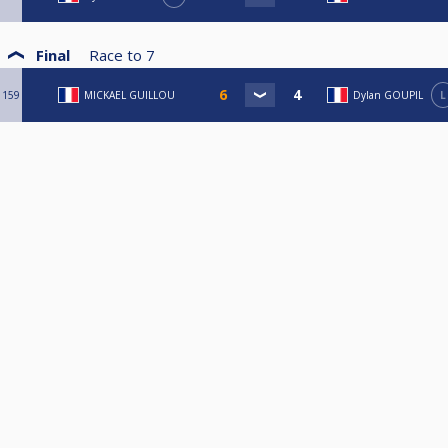
Final
Race to
7
159
MICKAEL GUILLOU
Dylan GOUPIL
L