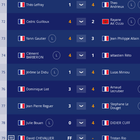
Theo
71
Théo Leffray
L
Andrieux
Rayane
72
Cedric Guilloux
L
Ait Ozzo
73
Yann Gautier
L
Jean Philippe Allain
Clément
74
L
sébastien Réto
BARBERON
75
Jérôme Le Didu
L
Lucas Miniou
Arnaud
76
Dominique Liot
Lecrubier
Stephane Le
77
Jean Pierre Reguer
Douget
78
Julie Bouan
L
DIDIER CUFF
79
David CHEVALLIER
Tristan Rio