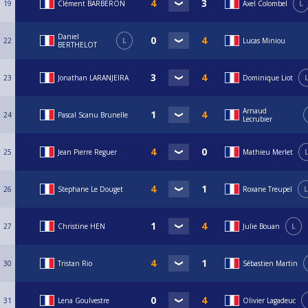
19
Clément BARBERON
Axel Colombel
L
Daniel
22
L
Lucas Miniou
BERTHELOT
23
Jonathan LARANJEIRA
Dominique Liot
Arnaud
24
Pascal Scanu Brunelle
Lecrubier
25
Jean Pierre Reguer
Mathieu Merlet
26
Stephane Le Douget
Roxane Treupel
L
27
Christine HEN
Julie Bouan
L
30
Tristan Rio
Sébastien Martin
31
Lena Goulvestre
Olivier Lagadeuc