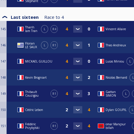
Stephant
Last sixteen
Race to
4
Thanh
145
L
R4
Vincent Allaire
lam Tran
Florian
146
L
R1
Theo Andrieux
LE SAUX
147
MICKAEL GUILLOU
Lucas Miniou
L
148
Kevin Brogniart
Nicolas Bernard
L
Thibault
Gaëtan
149
R1
L
Couzigou
SIMON
150
Cédric Lebon
Dylan GOUPIL
L
Frédéric
omar Mançour
151
R1
Przybylski
billah