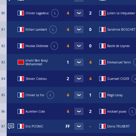
80
Olivier Lagadeuc
L
Julien Le trequesser
81
Killian Lambert
L
Sandrine BOSCHET
82
Nicolas Debroise
L
Basile de Loynes
khalil Ben faraji
83
Emmanuel Yann
Mohammed
84
Stevan Costiou
Guenael OGER
85
Olivier Le hir
L
Régis Leray
86
Aurelien Cote
mickael joueo
L
87
Eric POSNIC
Denis TRUBERT