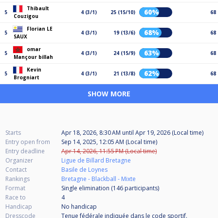
Thibault
60%
5
4 (3/1)
25 (15/10)
68
Couzigou
Florian LE
68%
5
4 (3/1)
19 (13/6)
68
SAUX
omar
63%
5
4 (3/1)
24 (15/9)
68
Mançour billah
Kevin
62%
5
4 (3/1)
21 (13/8)
68
Brogniart
SHOW MORE
Starts
Apr 18, 2026, 8:30 AM
until
Apr 19, 2026 (Local time)
Entry open from
Sep 14, 2025, 12:05 AM (Local time)
Entry deadline
Apr 14, 2026, 11:55 PM (Local time)
Organizer
Ligue de Billard Bretagne
Contact
Basile de Loynes
Rankings
Bretagne - Blackball - Mixte
Format
Single elimination (146
participants
)
Race to
4
Handicap
No handicap
Dresscode
Tenue fédérale indiquée dans le code sportif.