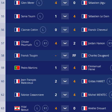
54
Glen Merer
L
Sébastien Jégu
55
Sonia Tourn
L
Sébastien Le Dain
56
Clairvie Cottin
L
Franck Chevreul
Olivier
57
L
R1
Jordan Hamon
R1
Pourruch
58
Franck Toupin
Charles Daugeard
Emmanuel
59
Pedro Martins
Herve
Jean François
60
Gildas HAMET
L
Malezieux
62
Fabrice Cossonniere
Michel MENTEC
Hilal
63
L
R1
Amélie Drouart
Balout