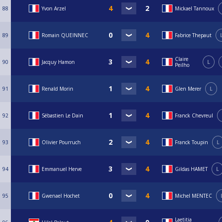
88
Yvon Arzel
Mickael Tannoux
89
Romain QUEINNEC
Fabrice Thepaut
Claire
90
Jacquy Hamon
L
Peilho
91
Renald Morin
Glen Merer
L
92
Sébastien Le Dain
Franck Chevreul
93
Olivier Pourruch
Franck Toupin
L
94
Emmanuel Herve
Gildas HAMET
L
95
Gwenael Hochet
Michel MENTEC
Laetitia