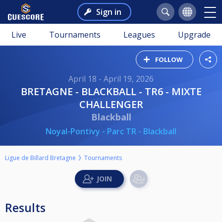
Sign in
Live
Tournaments
Leagues
Upgrade
FOLLOW
April 18 - April 19, 2026
BRETAGNE - BLACKBALL - TR6 - MIXTE
CHALLENGER
Blackball
Noyal-Pontivy - Parc TR - Blackball
Ligue de Billard Bretagne
Tournaments
Results