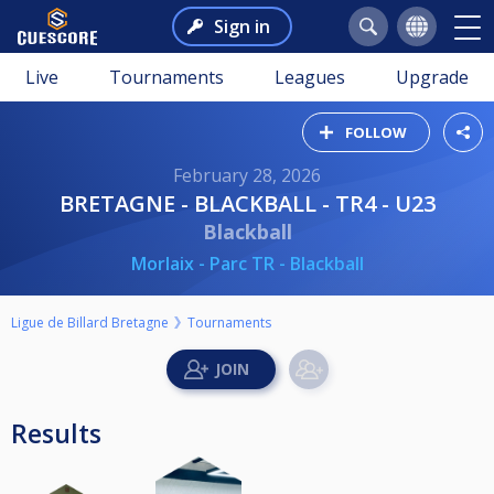
Sign in
Live
Tournaments
Leagues
Upgrade
FOLLOW
February 28, 2026
BRETAGNE - BLACKBALL - TR4 - U23
Blackball
Morlaix - Parc TR - Blackball
Ligue de Billard Bretagne
Tournaments
Results