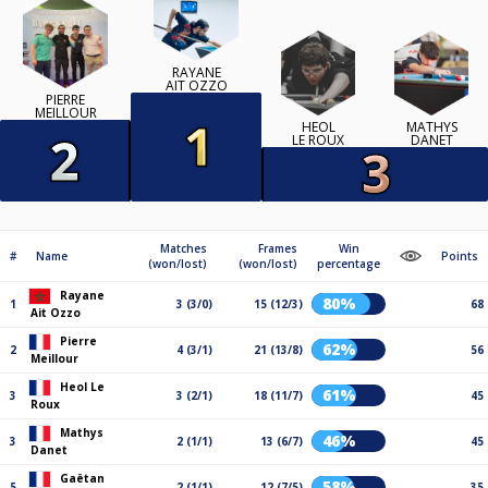
RAYANE
AIT OZZO
PIERRE
MEILLOUR
HEOL
MATHYS
LE ROUX
DANET
Matches
Frames
Win
#
Name
Points
(won/lost)
(won/lost)
percentage
Rayane
80%
1
3 (3/0)
15 (12/3)
68
Ait Ozzo
Pierre
62%
2
4 (3/1)
21 (13/8)
56
Meillour
Heol Le
61%
3
3 (2/1)
18 (11/7)
45
Roux
Mathys
46%
3
2 (1/1)
13 (6/7)
45
Danet
Gaëtan
58%
5
2 (1/1)
12 (7/5)
35