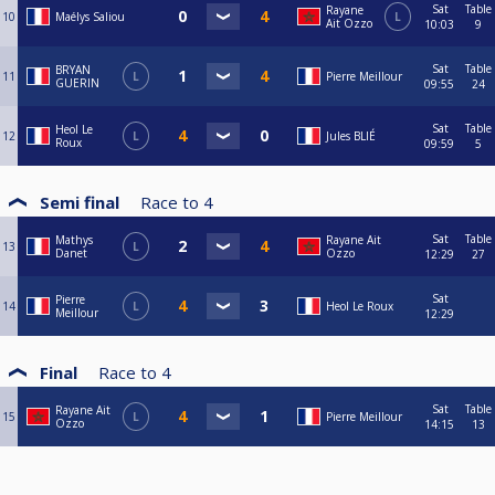
Sat
Table
Rayane
10
Maélys Saliou
L
Ait Ozzo
10:03
9
Sat
Table
BRYAN
11
L
Pierre Meillour
GUERIN
09:55
24
Sat
Table
Heol Le
12
L
Jules BLIÉ
Roux
09:59
5
Semi final
Race to
4
Sat
Table
Mathys
Rayane Ait
13
L
Danet
Ozzo
12:29
27
Sat
Pierre
14
L
Heol Le Roux
Meillour
12:29
Final
Race to
4
Sat
Table
Rayane Ait
15
L
Pierre Meillour
Ozzo
14:15
13