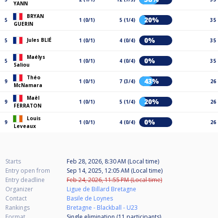
YANN
BRYAN
20%
5
1 (0/1)
5 (1/4)
35
GUERIN
0%
Jules BLIÉ
5
1 (0/1)
4 (0/4)
35
Maélys
0%
5
1 (0/1)
4 (0/4)
35
Saliou
Théo
43%
9
1 (0/1)
7 (3/4)
26
McNamara
Maël
20%
9
1 (0/1)
5 (1/4)
26
FERRATON
Louis
0%
9
1 (0/1)
4 (0/4)
26
Leveaux
Starts
Feb 28, 2026, 8:30 AM (Local time)
Entry open from
Sep 14, 2025, 12:05 AM (Local time)
Entry deadline
Feb 24, 2026, 11:55 PM (Local time)
Organizer
Ligue de Billard Bretagne
Contact
Basile de Loynes
Rankings
Bretagne - Blackball - U23
Format
Single elimination (11
participants
)