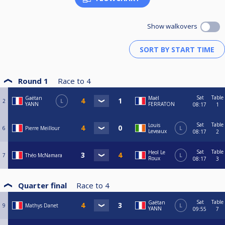
Show walkovers
Round 1
Race to
4
Sat
Table
Gaëtan
Maël
2
L
YANN
FERRATON
08:17
1
Sat
Table
Louis
6
Pierre Meillour
L
Leveaux
08:17
2
Sat
Table
Heol Le
7
Théo McNamara
L
Roux
08:17
3
Quarter final
Race to
4
Sat
Table
Gaëtan
9
Mathys Danet
L
YANN
09:55
7