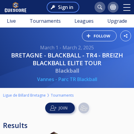
Sign in
Live
Tournaments
Leagues
Upgrade
FOLLOW
March 1 - March 2, 2025
BRETAGNE - BLACKBALL - TR4 - BREIZH
BLACKBALL ELITE TOUR
Blackball
Vannes - Parc TR Blackball
Ligue de Billard Bretagne
Tournaments
Results