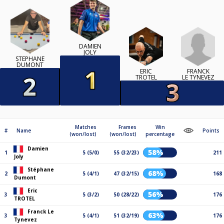
DAMIEN
JOLY
STÉPHANE
DUMONT
FRANCK
ERIC
LE TYNEVEZ
TROTEL
Matches
Frames
Win
#
Name
Points
(won/lost)
(won/lost)
percentage
Damien
58%
1
5 (5/0)
55 (32/23)
211
Joly
Stéphane
68%
2
5 (4/1)
47 (32/15)
168
Dumont
Eric
56%
3
5 (3/2)
50 (28/22)
176
TROTEL
Franck Le
63%
3
5 (4/1)
51 (32/19)
176
Tynevez