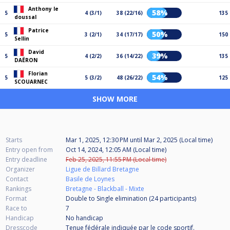
Anthony le
58%
5
4 (3/1)
38 (22/16)
135
doussal
Patrice
50%
5
3 (2/1)
34 (17/17)
150
Sellin
David
39%
5
4 (2/2)
36 (14/22)
135
DAËRON
Florian
54%
5
5 (3/2)
48 (26/22)
125
SCOUARNEC
SHOW MORE
Starts
Mar 1, 2025, 12:30 PM
until
Mar 2, 2025 (Local time)
Entry open from
Oct 14, 2024, 12:05 AM (Local time)
Entry deadline
Feb 25, 2025, 11:55 PM (Local time)
Organizer
Ligue de Billard Bretagne
Contact
Basile de Loynes
Rankings
Bretagne - Blackball - Mixte
Format
Double to Single elimination (24
participants
)
Race to
7
Handicap
No handicap
Dresscode
Tenue fédérale indiquée par le code sportif.