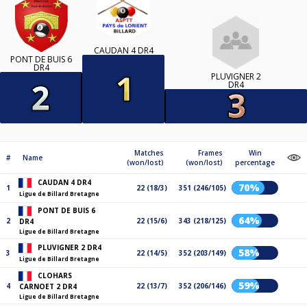
CAUDAN 4 DR4
PONT DE BUIS 6
DR4
PLUVIGNER 2
DR4
Matches
Frames
Win
#
Name
(won/lost)
(won/lost)
percentage
CAUDAN 4 DR4
70%
1
22 (18/3)
351 (246/105)
Ligue de Billard Bretagne
PONT DE BUIS 6
64%
2
22 (15/6)
343 (218/125)
DR4
Ligue de Billard Bretagne
PLUVIGNER 2 DR4
58%
3
22 (14/5)
352 (203/149)
Ligue de Billard Bretagne
CLOHARS
59%
4
22 (13/7)
352 (206/146)
CARNOET 2 DR4
Ligue de Billard Bretagne