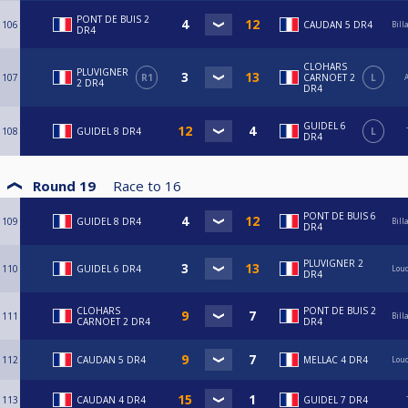
PONT DE BUIS 2
106
CAUDAN 5 DR4
Bill
DR4
CLOHARS
PLUVIGNER
107
R1
CARNOET 2
L
A
2 DR4
DR4
GUIDEL 6
108
GUIDEL 8 DR4
L
DR4
Round 19
Race to
16
PONT DE BUIS 6
109
GUIDEL 8 DR4
Bill
DR4
PLUVIGNER 2
110
GUIDEL 6 DR4
Loud
DR4
CLOHARS
PONT DE BUIS 2
111
Bill
CARNOET 2 DR4
DR4
112
CAUDAN 5 DR4
MELLAC 4 DR4
Loud
113
CAUDAN 4 DR4
GUIDEL 7 DR4