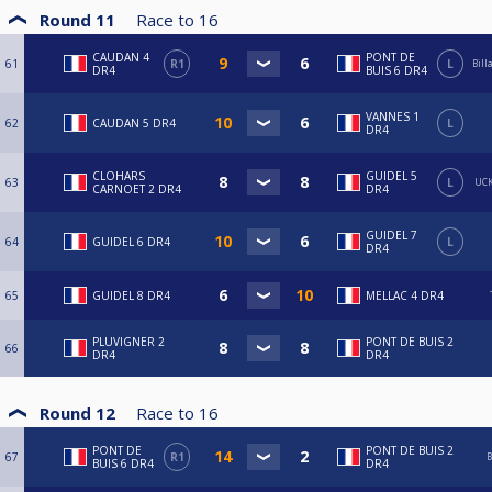
Round 11
Race to
16
CAUDAN 4
PONT DE
61
R1
L
Bill
DR4
BUIS 6 DR4
VANNES 1
62
CAUDAN 5 DR4
L
DR4
CLOHARS
GUIDEL 5
63
L
UCK
CARNOET 2 DR4
DR4
GUIDEL 7
64
GUIDEL 6 DR4
L
DR4
65
GUIDEL 8 DR4
MELLAC 4 DR4
PLUVIGNER 2
PONT DE BUIS 2
66
DR4
DR4
Round 12
Race to
16
PONT DE
PONT DE BUIS 2
67
R1
B
BUIS 6 DR4
DR4