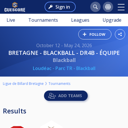
Sign in
Live
Tournaments
Leagues
Upgrade
FOLLOW
October 12 - May 24, 2026
BRETAGNE - BLACKBALL - DR4B - ÉQUIPE
Blackball
Loudéac - Parc TR - Blackball
Ligue de Billard Bretagne
Tournaments
ADD TEAMS
Results