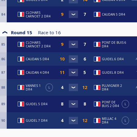
CLOHARS
84
CAUDAN 5 DR4
CARNOET 2 DR4
Round 15
Race to
16
CLOHARS
PONT DE BUIS 6
85
CARNOET 2 DR4
DR4
86
CAUDAN 5 DR4
GUIDEL 6 DR4
A
87
CAUDAN 4 DR4
GUIDEL 8 DR4
VANNES 1
PLUVIGNER 2
88
L
A
DR4
DR4
PONT DE
89
GUIDEL 5 DR4
L
BUIS 2 DR4
MELLAC 4
90
GUIDEL 7 DR4
L
DR4