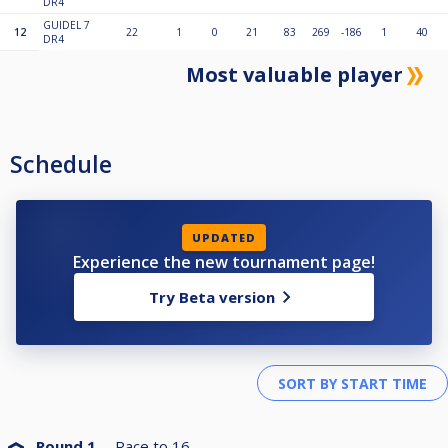
DR4
GUIDEL 7
12
22
1
0
21
83
269
-186
1
40
DR4
Most valuable player
Schedule
UPDATED
Experience the new tournament page!
Try Beta version
Round 1
Race to
16