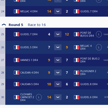
DR4
DR4
24
MELLAC 4 DR4
GUIDEL 7 DR4
Round 5
Race to
16
PONT DE
25
GUIDEL 7 DR4
L
Loud
BUIS 6 DR4
MELLAC 4
26
GUIDEL 5 DR4
L
A
DR4
PONT DE BUIS 2
27
VANNES 1 DR4
Loud
DR4
PLUVIGNER 2
28
CAUDAN 4 DR4
A
DR4
29
CAUDAN 5 DR4
GUIDEL 8 DR4
A
CLOHARS
30
CARNOET 2
L
GUIDEL 6 DR4
UCK
DR4