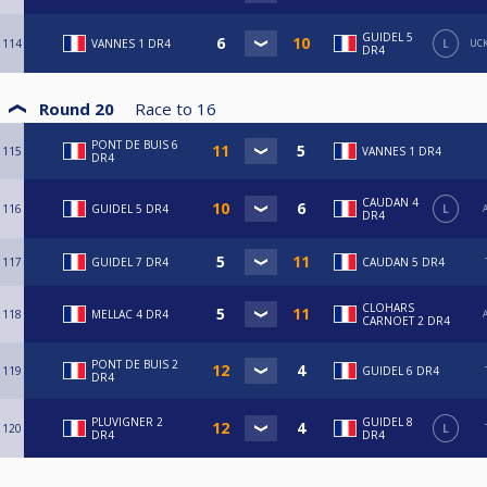
GUIDEL 5
114
VANNES 1 DR4
L
UCK
DR4
Round 20
Race to
16
PONT DE BUIS 6
115
VANNES 1 DR4
DR4
CAUDAN 4
116
GUIDEL 5 DR4
L
A
DR4
117
GUIDEL 7 DR4
CAUDAN 5 DR4
CLOHARS
118
MELLAC 4 DR4
A
CARNOET 2 DR4
PONT DE BUIS 2
119
GUIDEL 6 DR4
DR4
PLUVIGNER 2
GUIDEL 8
120
L
DR4
DR4