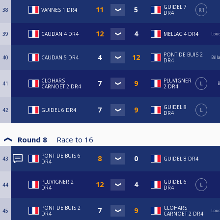
GUIDEL 7
38
VANNES 1 DR4
R1
DR4
39
CAUDAN 4 DR4
MELLAC 4 DR4
Loud
PONT DE BUIS 2
40
CAUDAN 5 DR4
Bill
DR4
CLOHARS
PLUVIGNER
41
L
B
CARNOET 2 DR4
2 DR4
GUIDEL 8
42
GUIDEL 6 DR4
L
DR4
Round 8
Race to
16
PONT DE BUIS 6
43
GUIDEL 8 DR4
DR4
PLUVIGNER 2
GUIDEL 6
44
L
DR4
DR4
PONT DE BUIS 2
CLOHARS
45
Loud
DR4
CARNOET 2 DR4