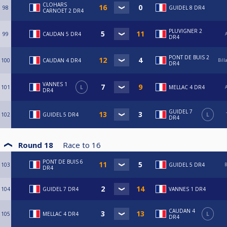
CLOHARS
98
GUIDEL 8 DR4
CARNOET 2 DR4
PLUVIGNER 2
99
CAUDAN 5 DR4
A
DR4
PONT DE BUIS 2
100
CAUDAN 4 DR4
Bill
DR4
VANNES 1
101
L
MELLAC 4 DR4
A
DR4
GUIDEL 7
102
GUIDEL 5 DR4
L
DR4
Round 18
Race to
16
PONT DE BUIS 6
103
GUIDEL 5 DR4
B
DR4
104
GUIDEL 7 DR4
VANNES 1 DR4
CAUDAN 4
105
MELLAC 4 DR4
L
DR4