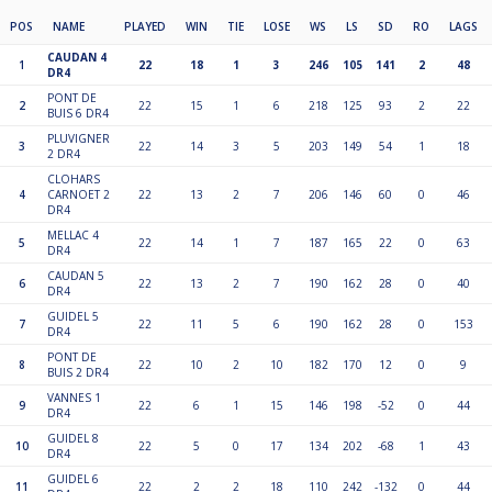
POS
NAME
PLAYED
WIN
TIE
LOSE
WS
LS
SD
RO
LAGS
CAUDAN 4
1
22
18
1
3
246
105
141
2
48
DR4
PONT DE
2
22
15
1
6
218
125
93
2
22
BUIS 6 DR4
PLUVIGNER
3
22
14
3
5
203
149
54
1
18
2 DR4
CLOHARS
4
CARNOET 2
22
13
2
7
206
146
60
0
46
DR4
MELLAC 4
5
22
14
1
7
187
165
22
0
63
DR4
CAUDAN 5
6
22
13
2
7
190
162
28
0
40
DR4
GUIDEL 5
7
22
11
5
6
190
162
28
0
153
DR4
PONT DE
8
22
10
2
10
182
170
12
0
9
BUIS 2 DR4
VANNES 1
9
22
6
1
15
146
198
-52
0
44
DR4
GUIDEL 8
10
22
5
0
17
134
202
-68
1
43
DR4
GUIDEL 6
11
22
2
2
18
110
242
-132
0
44