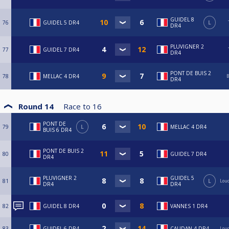
GUIDEL 8
76
GUIDEL 5 DR4
L
DR4
PLUVIGNER 2
77
GUIDEL 7 DR4
DR4
PONT DE BUIS 2
78
MELLAC 4 DR4
B
DR4
Round 14
Race to
16
PONT DE
79
L
MELLAC 4 DR4
BUIS 6 DR4
PONT DE BUIS 2
80
GUIDEL 7 DR4
DR4
PLUVIGNER 2
GUIDEL 5
81
L
Loud
DR4
DR4
82
GUIDEL 8 DR4
VANNES 1 DR4
83
GUIDEL 6 DR4
CAUDAN 4 DR4
Loud