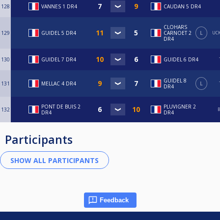
128
VANNES 1 DR4
CAUDAN 5 DR4
CLOHARS
129
GUIDEL 5 DR4
CARNOET 2
L
UCK
DR4
130
GUIDEL 7 DR4
GUIDEL 6 DR4
GUIDEL 8
131
MELLAC 4 DR4
L
DR4
PONT DE BUIS 2
PLUVIGNER 2
132
B
DR4
DR4
Participants
Feedback