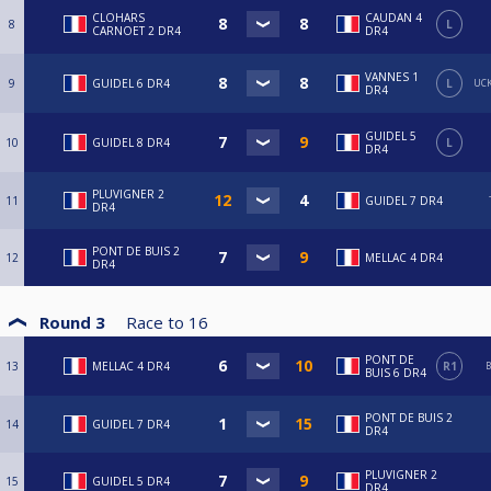
CLOHARS
CAUDAN 4
8
L
CARNOET 2 DR4
DR4
VANNES 1
9
GUIDEL 6 DR4
L
UCK
DR4
GUIDEL 5
10
GUIDEL 8 DR4
L
DR4
PLUVIGNER 2
11
GUIDEL 7 DR4
DR4
PONT DE BUIS 2
12
MELLAC 4 DR4
DR4
Round 3
Race to
16
PONT DE
13
MELLAC 4 DR4
R1
B
BUIS 6 DR4
PONT DE BUIS 2
14
GUIDEL 7 DR4
DR4
PLUVIGNER 2
15
GUIDEL 5 DR4
DR4