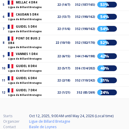
MELLAC 4 DR4
53%
5
22 (14/7)
352 (187/165)
Ligue de Billard Bretagne
CAUDAN 5 DR4
54%
6
22 (13/7)
352 (190/162)
Ligue de Billard Bretagne
GUIDEL 5 DR4
54%
7
22 (11/6)
352 (190/162)
Ligue de Billard Bretagne
PONT DE BUIS 2
52%
8
22 (10/10)
352 (182/170)
DR4
Ligue de Billard Bretagne
VANNES 1 DR4
42%
9
22 (6/15)
344 (146/198)
Ligue de Billard Bretagne
GUIDEL 8 DR4
40%
10
22 (5/17)
336 (134/202)
Ligue de Billard Bretagne
GUIDEL 6 DR4
31%
11
22 (2/18)
352 (110/242)
Ligue de Billard Bretagne
GUIDEL 7 DR4
24%
12
22 (1/21)
352 (83/269)
Ligue de Billard Bretagne
Starts
Oct 12, 2025, 9:00 AM
until
May 24, 2026 (Local time)
Organizer
Ligue de Billard Bretagne
Contact
Basile de Loynes