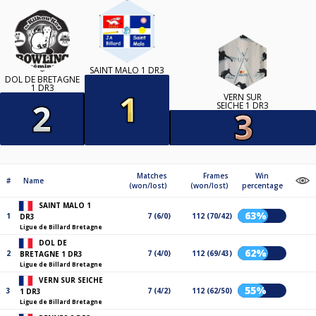
SAINT MALO 1 DR3
DOL DE BRETAGNE
1 DR3
VERN SUR
SEICHE 1 DR3
Matches
Frames
Win
#
Name
(won/lost)
(won/lost)
percentage
SAINT MALO 1
63%
1
7 (6/0)
112 (70/42)
DR3
Ligue de Billard Bretagne
DOL DE
62%
2
7 (4/0)
112 (69/43)
BRETAGNE 1 DR3
Ligue de Billard Bretagne
VERN SUR SEICHE
55%
3
7 (4/2)
112 (62/50)
1 DR3
Ligue de Billard Bretagne