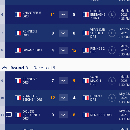
4:33 PM
Mar 8,
DOL DE
CHANTEPIE 6
6
BRETAGNE
L
2026,
DR3
7 DR3
4:23 PM
Apr 26,
VERN SUR
RENNES 3
7
SEICHE 1
L
2026,
DR3
DR3
9:17 AM
Mar 8,
RENNES 2
8
DINAN 1 DR3
L
2026,
DR3
3:30 PM
Round 3
Race to
16
Mar 8,
SAINT
RENNES 2
9
MALO 1
L
2026,
DR3
DR3
1:30 PM
May 23,
VERN SUR
DINAN 1
10
L
2026,
SEICHE 1 DR3
DR3
4:33 PM
May 23,
DOL DE
11
BRETAGNE 7
RENNES 3 DR3
2026,
DR3
4:39 PM
Mar 8,