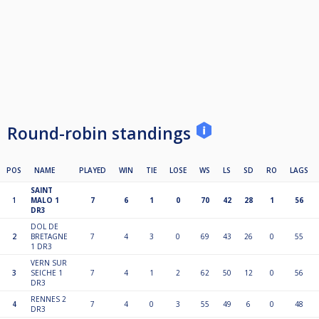
Round-robin standings
POS
NAME
PLAYED
WIN
TIE
LOSE
WS
LS
SD
RO
LAGS
SAINT
1
MALO 1
7
6
1
0
70
42
28
1
56
DR3
DOL DE
2
BRETAGNE
7
4
3
0
69
43
26
0
55
1 DR3
VERN SUR
3
SEICHE 1
7
4
1
2
62
50
12
0
56
DR3
RENNES 2
4
7
4
0
3
55
49
6
0
48
DR3