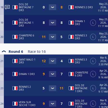
May 23,
DOL DE
18
BRETAGNE 7
RENNES 2 DR3
2026,
DR3
11:17 A
May 23,
DOL DE
DINAN 1
19
BRETAGNE 1
L
2026,
DR3
DR3
11:17 A
May 23,
CHANTEPIE 6
RENNES 3
20
L
2026,
DR3
DR3
11:17 A
Round 6
Race to
16
Mar 8,
SAINT MALO 1
RENNES 3
21
L
2026,
DR3
DR3
3:30 PM
Apr 26,
CHANTEPIE
22
DINAN 1 DR3
L
2026,
6 DR3
9:16 AM
Apr 26,
DOL DE
RENNES 2
23
BRETAGNE
L
2026,
DR3
1 DR3
9:17 AM
Mar 8,
DOL DE
VERN SUR
24
BRETAGNE
L
2026,
SEICHE 1 DR3
7 DR3
1:18 PM