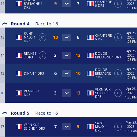
DOL DE
CHANTEPIE
12
BRETAGNE 1
L
2026,
6 DR3
DR3
1:18 PM
Round 4
Race to
16
Apr 26,
SAINT
CHANTEPIE
13
MALO 1
R1
L
2026,
6 DR3
DR3
1:25 PM
Apr 26,
RENNES
DOL DE
14
L
2026,
3 DR3
BRETAGNE 1 DR3
1:25 PM
Apr 26,
DOL DE
15
DINAN 1 DR3
BRETAGNE
L
2026,
7 DR3
1:24 PM
Apr 26,
VERN SUR
RENNES 2
16
SEICHE 1
L
2026,
DR3
DR3
1:25 PM
Round 5
Race to
16
May 23,
SAINT
VERN SUR
17
MALO 1
L
2026,
SEICHE 1 DR3
DR3
11:17 A