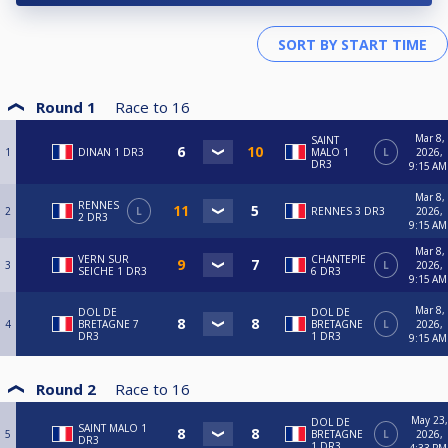
Round 1
Race to
16
Mar 8,
SAINT
1
DINAN 1 DR3
MALO 1
L
2026,
DR3
9:15 AM
Mar 8,
RENNES
2
L
RENNES 3 DR3
2026,
2 DR3
9:15 AM
Mar 8,
VERN SUR
CHANTEPIE
3
L
2026,
SEICHE 1 DR3
6 DR3
9:15 AM
Mar 8,
DOL DE
DOL DE
4
BRETAGNE 7
BRETAGNE
L
2026,
DR3
1 DR3
9:15 AM
Round 2
Race to
16
May 23,
DOL DE
SAINT MALO 1
5
BRETAGNE
L
2026,
DR3
1 DR3