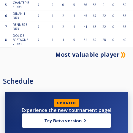
CHANTEPIE
5
7
2
0
5
56
56
0
0
50
6 DR3
DINAN 1
6
7
1
2
4
45
67
-22
0
56
DR3
RENNES 3
7
7
1
2
4
41
63
-22
0
36
DR3
DOL DE
8
BRETAGNE
7
1
1
5
34
62
-28
0
40
7 DR3
Most valuable player
Schedule
UPDATED
Experience the new tournament page!
Try Beta version