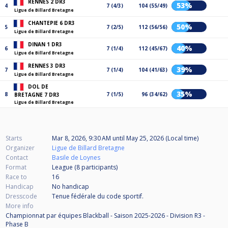
RENNES 2 DR3
53%
4
7 (4/3)
104 (55/49)
Ligue de Billard Bretagne
CHANTEPIE 6 DR3
50%
5
7 (2/5)
112 (56/56)
Ligue de Billard Bretagne
DINAN 1 DR3
40%
6
7 (1/4)
112 (45/67)
Ligue de Billard Bretagne
RENNES 3 DR3
39%
7
7 (1/4)
104 (41/63)
Ligue de Billard Bretagne
DOL DE
35%
8
7 (1/5)
96 (34/62)
BRETAGNE 7 DR3
Ligue de Billard Bretagne
Starts
Mar 8, 2026, 9:30 AM
until
May 25, 2026 (Local time)
Organizer
Ligue de Billard Bretagne
Contact
Basile de Loynes
Format
League (8
participants
)
Race to
16
Handicap
No handicap
Dresscode
Tenue fédérale du code sportif.
More info
Championnat par équipes Blackball - Saison 2025-2026 - Division R3 -
Phase B