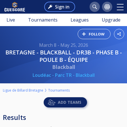
Sign in
Live
Tournaments
Leagues
Upgrade
FOLLOW
March 8 - May 25, 2026
BRETAGNE - BLACKBALL - DR3B - PHASE B -
POULE B - ÉQUIPE
Blackball
Loudéac - Parc TR - Blackball
Ligue de Billard Bretagne
Tournaments
ADD TEAMS
Results