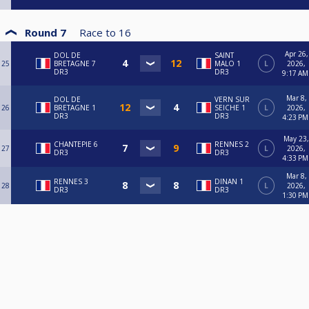
Round 7
Race to
16
Apr 26,
DOL DE
SAINT
25
BRETAGNE 7
MALO 1
L
2026,
DR3
DR3
9:17 AM
Mar 8,
DOL DE
VERN SUR
26
BRETAGNE 1
SEICHE 1
L
2026,
DR3
DR3
4:23 PM
May 23,
CHANTEPIE 6
RENNES 2
27
L
2026,
DR3
DR3
4:33 PM
Mar 8,
RENNES 3
DINAN 1
28
L
2026,
DR3
DR3
1:30 PM