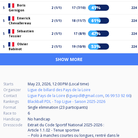
Boris
41%
5
2 (1/1)
17 (7/10)
224
Gernigon
Emerick
61%
5
2 (1/1)
18 (11/7)
224
Chevallereau
Sébastien
47%
5
2 (1/1)
17 (8/9)
224
Tessier
Olivier
53%
5
2 (1/1)
19 (10/9)
224
Babinot
SHOW MORE
Starts
May 23, 2026, 12:00 PM (Local time)
Organizer
Ligue de billard des Pays de la Loire
Contact
Ligue Pays de la Loire
(
liguepdl@gmail.com
,
06 99 53 92 66
)
Rankings
Blackball PDL - Top Ligue - Saison 2025-2026
Format
Single elimination (23
participants
)
Race to
6
Handicap
No handicap
Dresscode
Extrait du Code Sportif National 2025-2026 :
Article 1.1.02 - Tenue sportive
-- Polo à manches courtes ou longues, rentré dans le