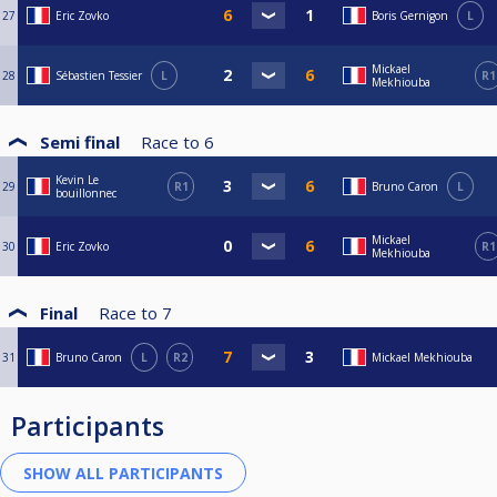
27
Eric Zovko
Boris Gernigon
L
Mickael
28
Sébastien Tessier
L
R1
Mekhiouba
Semi final
Race to
6
Kevin Le
29
R1
Bruno Caron
L
bouillonnec
Mickael
30
Eric Zovko
R1
Mekhiouba
Final
Race to
7
31
Bruno Caron
L
R2
Mickael Mekhiouba
Participants