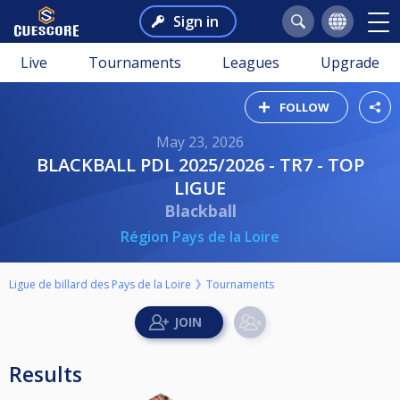
Sign in
Live
Tournaments
Leagues
Upgrade
FOLLOW
May 23, 2026
BLACKBALL PDL 2025/2026 - TR7 - TOP
LIGUE
Blackball
Région Pays de la Loire
Ligue de billard des Pays de la Loire
Tournaments
Results