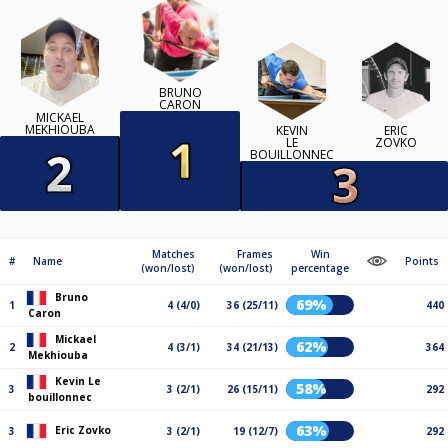
BRUNO
CARON
MICKAEL
MEKHIOUBA
KEVIN
ERIC
LE
ZOVKO
BOUILLONNEC
Matches
Frames
Win
#
Name
Points
(won/lost)
(won/lost)
percentage
Bruno
69%
1
4 (4/0)
36 (25/11)
440
Caron
Mickael
62%
2
4 (3/1)
34 (21/13)
364
Mekhiouba
Kevin Le
58%
3
3 (2/1)
26 (15/11)
292
bouillonnec
63%
Eric Zovko
3
3 (2/1)
19 (12/7)
292