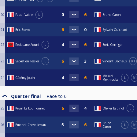
Chevallereau
20
Pascal Vaidie
L
Bruno Caron
21
Eric Zovko
Sylvain Guichard
22
Redouane Aouni
L
Boris Gernigon
23
Sébastien Tessier
L
Vincent Dechaux
R1
Mickael
24
Gérémy Jouin
L
R1
Mekhiouba
Quarter final
Race to
6
25
Kevin Le bouillonnec
Olivier Babinot
L
Bruno
26
Emerick Chevallereau
L
R1
Caron