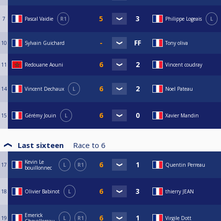
7
Pascal Vaidie
R1
Philippe Logeais
L
10
Sylvain Guichard
Tony oliva
11
Redouane Aouni
Vincent coudray
14
Vincent Dechaux
L
Noel Pateau
15
Gérémy Jouin
L
Xavier Mandin
Last sixteen
Race to
6
Kevin Le
17
L
R1
Quentin Perreau
bouillonnec
18
Olivier Babinot
L
thierry JEAN
Emerick
19
L
R1
Virgile Dott