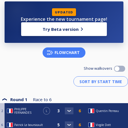
UPDATED
Experience the new tournament page!
Try Beta version
FLOWCHART
Show walkovers
Round 1
Race to
6
PHILIPPE
2
L
Quentin Perreau
FERNANDES
6
Patrick Le boursicault
Virgile Dott