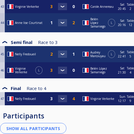
Sat
Table
43
Virginie Verkerke
Carole Annereau
20:45
2
Belén
Sat
Table
44
Anne lise Courtinat
López
L
20:16
12
Samaniego
Semi final
Race to
3
Sat
Table
Audrey
45
Nelly Fredoueil
L
Marcouyau
22:41
5
Sat
Table
Virginie
Belén López
46
L
Verkerke
Samaniego
21:30
4
Final
Race to
4
Sun
Table
47
Nelly Fredoueil
Virginie Verkerke
12:17
9
Participants