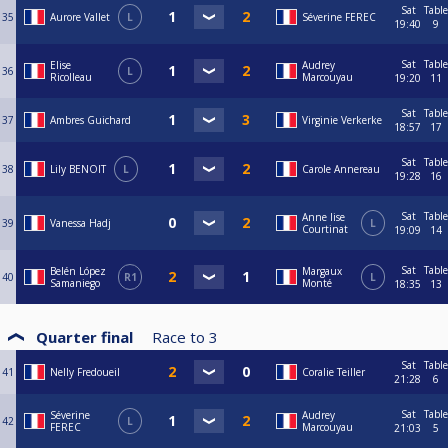
Sat
Table
35
Aurore Vallet
L
Séverine FEREC
19:40
9
Sat
Table
Elise
Audrey
36
L
Ricolleau
Marcouyau
19:20
11
Sat
Table
37
Ambres Guichard
Virginie Verkerke
18:57
17
Sat
Table
38
Lily BENOIT
L
Carole Annereau
19:28
16
Sat
Table
Anne lise
39
Vanessa Hadj
L
Courtinat
19:09
14
Sat
Table
Belén López
Margaux
40
R1
L
Samaniego
Monté
18:35
13
Quarter final
Race to
3
Sat
Table
41
Nelly Fredoueil
Coralie Teiller
21:28
6
Sat
Table
Séverine
Audrey
42
L
FEREC
Marcouyau
21:03
5