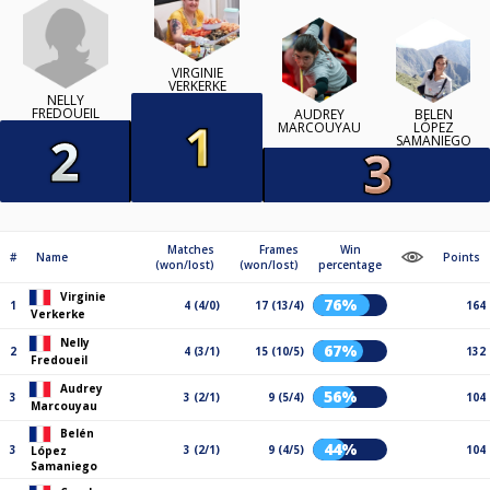
VIRGINIE
VERKERKE
NELLY
FREDOUEIL
AUDREY
BELÉN
MARCOUYAU
LÓPEZ
SAMANIEGO
Matches
Frames
Win
#
Name
Points
(won/lost)
(won/lost)
percentage
Virginie
76%
1
4 (4/0)
17 (13/4)
164
Verkerke
Nelly
67%
2
4 (3/1)
15 (10/5)
132
Fredoueil
Audrey
56%
3
3 (2/1)
9 (5/4)
104
Marcouyau
Belén
44%
3
3 (2/1)
9 (4/5)
104
López
Samaniego