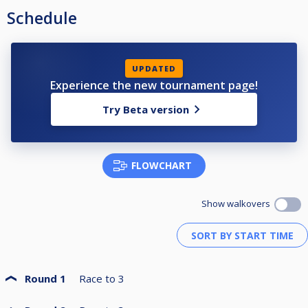
Schedule
UPDATED
Experience the new tournament page!
Try Beta version
FLOWCHART
Show walkovers
Round 1
Race to
3