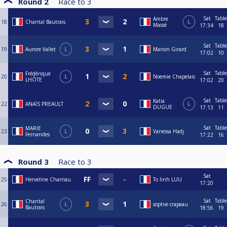
Round 2
Race to
3
Sat
Table
Ambre
18
Chantal Bautrais
L
Massé
17:34
18
Sat
Table
19
Aurore Vallet
L
Marion Girard
17:02
10
Sat
Table
Frédérique
20
L
Noemie Chapelais
LHÔTE
17:02
20
Sat
Table
Katia
22
ANAÏS PREAULT
L
DUGUE
17:13
11
Sat
Table
MARIE
23
L
Vanessa Hadj
Fernandes
17:22
16
Round 3
Race to
3
Sat
25
Herveline Charriau
To linh LUU
17:20
Sat
Table
Chantal
26
L
sophie crapeau
Bautrais
18:56
19