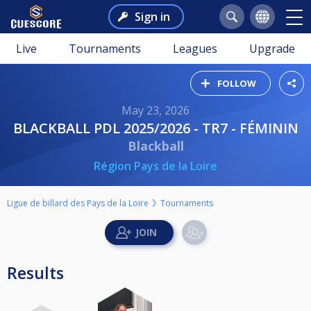
Sign in
Live
Tournaments
Leagues
Upgrade
FOLLOW
May 23, 2026
BLACKBALL PDL 2025/2026 - TR7 - FÉMININ
Blackball
Région Pays de la Loire
Ligue de billard des Pays de la Loire
Tournaments
Results