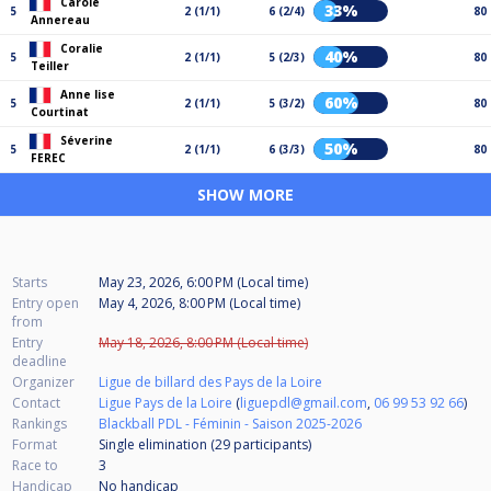
Carole
33%
5
2 (1/1)
6 (2/4)
80
Annereau
Coralie
40%
5
2 (1/1)
5 (2/3)
80
Teiller
Anne lise
60%
5
2 (1/1)
5 (3/2)
80
Courtinat
Séverine
50%
5
2 (1/1)
6 (3/3)
80
FEREC
SHOW MORE
Starts
May 23, 2026, 6:00 PM (Local time)
Entry open
May 4, 2026, 8:00 PM (Local time)
from
Entry
May 18, 2026, 8:00 PM (Local time)
deadline
Organizer
Ligue de billard des Pays de la Loire
Contact
Ligue Pays de la Loire
(
liguepdl@gmail.com
,
06 99 53 92 66
)
Rankings
Blackball PDL - Féminin - Saison 2025-2026
Format
Single elimination (29
participants
)
Race to
3
Handicap
No handicap