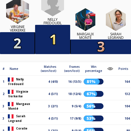
NELLY
FREDOUEIL
VIRGINIE
VERKERKE
MARGAUX
SARAH
MONTÉ
LEGRAND
Matches
Frames
Win
#
Name
Points
(won/lost)
(won/lost)
percentage
Nelly
81%
1
4 (4/0)
16 (13/3)
164
Fredoueil
Virginie
67%
2
4 (3/1)
18 (12/6)
132
Verkerke
Margaux
56%
3
3 (2/1)
9 (5/4)
104
Monté
Sarah
53%
3
4 (3/1)
17 (9/8)
104
Legrand
Coralie
56%
5
3 (2/1)
9 (5/4)
80