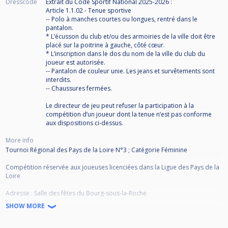
Dresscode
Extrait du Code Sportif National 2025-2026 :
Article 1.1.02 - Tenue sportive
-- Polo à manches courtes ou longues, rentré dans le
pantalon.
* L’écusson du club et/ou des armoiries de la ville doit être
placé sur la poitrine à gauche, côté cœur.
* L’inscription dans le dos du nom de la ville du club du
joueur est autorisée.
-- Pantalon de couleur unie. Les jeans et survêtements sont
interdits.
-- Chaussures fermées.
Le directeur de jeu peut refuser la participation à la
compétition d’un joueur dont la tenue n’est pas conforme
aux dispositions ci-dessus.
More info
Tournoi Régional des Pays de la Loire N°3 ; Catégorie Féminine
Compétition réservée aux joueuses licenciées dans la Ligue des Pays de la
Loire
Adresse : Salle des fêtes du Bourg-sous-la-Roche
Chemin de la Giraudière
SHOW MORE
85000 La Roche sur Yon
Pour toutes questions : liguepdl@gmail.com