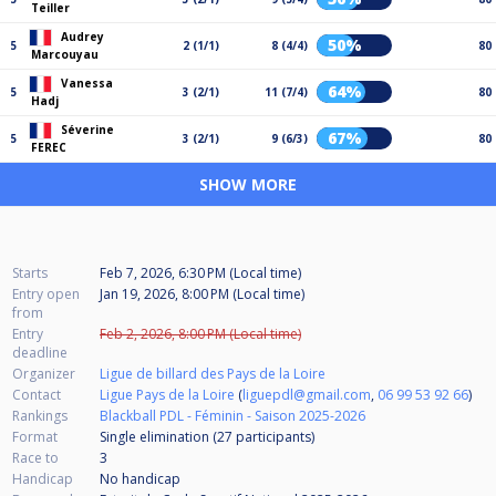
Teiller
Audrey
50%
5
2 (1/1)
8 (4/4)
80
Marcouyau
Vanessa
64%
5
3 (2/1)
11 (7/4)
80
Hadj
Séverine
67%
5
3 (2/1)
9 (6/3)
80
FEREC
SHOW MORE
Starts
Feb 7, 2026, 6:30 PM (Local time)
Entry open
Jan 19, 2026, 8:00 PM (Local time)
from
Entry
Feb 2, 2026, 8:00 PM (Local time)
deadline
Organizer
Ligue de billard des Pays de la Loire
Contact
Ligue Pays de la Loire
(
liguepdl@gmail.com
,
06 99 53 92 66
)
Rankings
Blackball PDL - Féminin - Saison 2025-2026
Format
Single elimination (27
participants
)
Race to
3
Handicap
No handicap