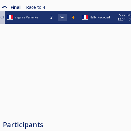
Final
Race to
4
Sun
Tab
63
Virginie Verkerke
Nelly Fredoueil
12:54
3
Participants