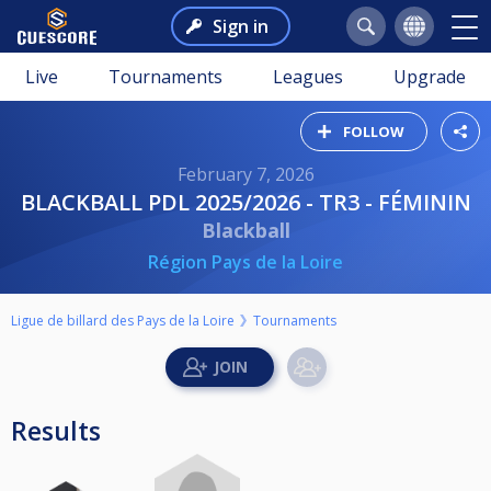
Sign in
Live
Tournaments
Leagues
Upgrade
FOLLOW
February 7, 2026
BLACKBALL PDL 2025/2026 - TR3 - FÉMININ
Blackball
Région Pays de la Loire
Ligue de billard des Pays de la Loire
Tournaments
Results