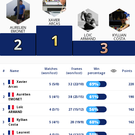
XAVIER
ARCAS
AURÉLIEN
EMONET
LOÏC
KYLLIAN
ARMAND
COSTA
Matches
Frames
Win
#
Name
Points
(won/lost)
(won/lost)
percentage
Xavier
69%
1
5 (5/0)
32 (22/10)
220
Arcas
Aurélien
61%
2
5 (4/1)
38 (23/15)
190
EMONET
Loïc
56%
3
4 (3/1)
27 (15/12)
162
ARMAND
Kyllian
68%
3
5 (4/1)
28 (19/9)
162
Costa
Laurent
50%
5
4 (3/1)
24 (12/12)
136