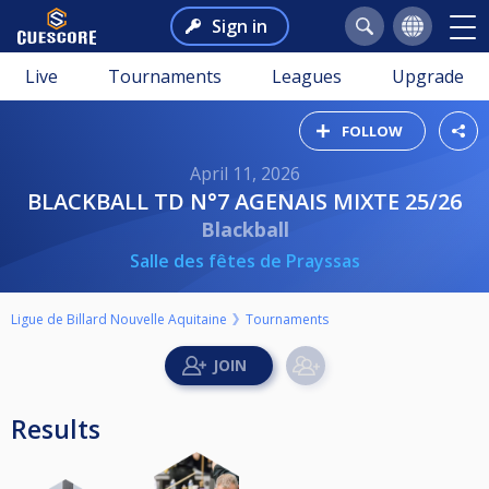
Sign in
Live
Tournaments
Leagues
Upgrade
FOLLOW
April 11, 2026
BLACKBALL TD N°7 AGENAIS MIXTE 25/26
Blackball
Salle des fêtes de Prayssas
Ligue de Billard Nouvelle Aquitaine
Tournaments
Results