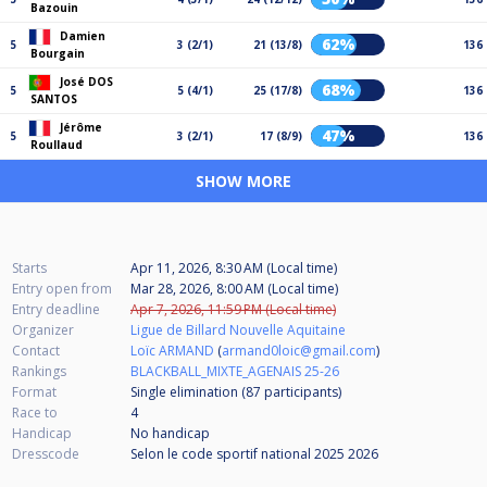
Bazouin
Damien
62%
5
3 (2/1)
21 (13/8)
136
Bourgain
José DOS
68%
5
5 (4/1)
25 (17/8)
136
SANTOS
Jérôme
47%
5
3 (2/1)
17 (8/9)
136
Roullaud
SHOW MORE
Starts
Apr 11, 2026, 8:30 AM (Local time)
Entry open from
Mar 28, 2026, 8:00 AM (Local time)
Entry deadline
Apr 7, 2026, 11:59 PM (Local time)
Organizer
Ligue de Billard Nouvelle Aquitaine
Contact
Loïc ARMAND
(
armand0loic@gmail.com
)
Rankings
BLACKBALL_MIXTE_AGENAIS 25-26
Format
Single elimination (87
participants
)
Race to
4
Handicap
No handicap
Dresscode
Selon le code sportif national 2025 2026