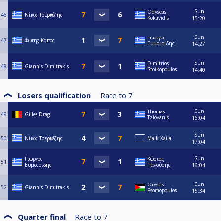
Sun
Odyseas
46
Νίκος Τσερκέζης
Kokavidis
15:20
Sun
Γιωργος
47
Φωτης Καπος
Ευμοιριδης
14:27
Sun
Dimitrios
48
Giannis Dimitrakis
Stoikopoulos
14:40
Losers qualification
Race to
7
Sun
Thomas
49
Gilles Drag
Tziovanis
16:04
Sun
50
Νίκος Τσερκέζης
Maik Xaila
17:04
Sun
Γιωργος
Κώστας
51
Ευμοιριδης
Πανούσης
16:04
Sun
Orestis
52
Giannis Dimitrakis
Psomopoulos
15:34
Quarter final
Race to
7