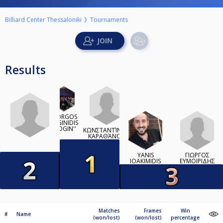
Billiard Center Thessaloniki
Tournaments
Results
GIORGOS
LOGINIDIS
''LOGIN''
ΚΩΝΣΤΑΝΤΊΝΟΣ
ΚΑΡΑΘΆΝΟΣ
ΓΙΩΡΓΟΣ
YANIS
ΕΥΜΟΙΡΙΔΗΣ
IOAKIMIDIS
Matches
Frames
Win
#
Name
(won/lost)
(won/lost)
percentage