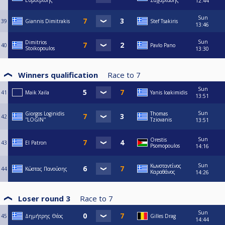
Ευμοιριδης
Ζαχαριαδης
12:44
Sun
39
Giannis Dimitrakis
Stef Tsakiris
13:46
Sun
Dimitrios
40
Pavlo Pano
Stoikopoulos
13:30
Winners qualification
Race to
7
Sun
41
Maik Xaila
Yanis Ioakimidis
13:51
Sun
Giorgos Loginidis
Thomas
42
''LOGIN''
Tziovanis
13:51
Sun
Orestis
43
El Patron
Psomopoulos
14:16
Sun
Κωνσταντίνος
44
Κώστας Πανούσης
Καραθάνος
14:26
Loser round 3
Race to
7
Sun
45
Δημήτρης Θέος
Gilles Drag
14:44