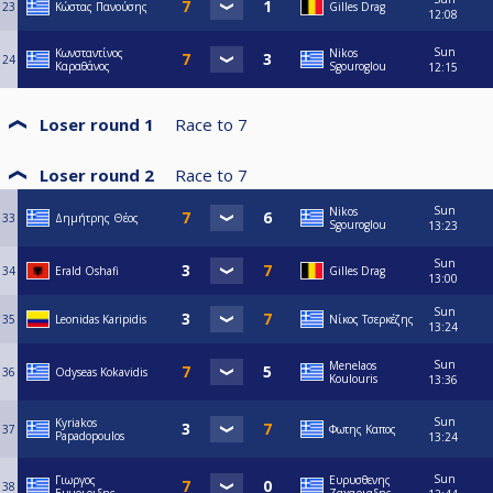
23
Κώστας Πανούσης
Gilles Drag
12:08
Sun
Κωνσταντίνος
Nikos
24
Καραθάνος
Sgouroglou
12:15
Loser round 1
Race to
7
Loser round 2
Race to
7
Sun
Nikos
33
Δημήτρης Θέος
Sgouroglou
13:23
Sun
34
Erald Oshafi
Gilles Drag
13:00
Sun
35
Leonidas Karipidis
Νίκος Τσερκέζης
13:24
Sun
Menelaos
36
Odyseas Kokavidis
Koulouris
13:36
Sun
Kyriakos
37
Φωτης Καπος
Papadopoulos
13:24
Sun
Γιωργος
Ευρυσθενης
38