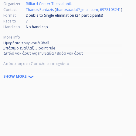
Organizer
Billiard Center Thessaloniki
Contact
Thanos Pantazis
(
thanospada@gmail.com
,
6978103241
)
Format
Double to Single elimination (24
participants
)
Race to
7
Handicap
No handicap
More info
Ημερήσιο τουρνουά 9ball
Σπάσιμο εναλλάξ, 3 point rule
Διπλό νοκ άουτ ως την 8αδα / 8αδα νοκ άουτ
Απόσταση στα 7 σε όλα τα παιχνίδια
Συμμετοχές
SHOW MORE
Α+ , Α 20€
Β 15€
Γ 10€
Δ, Ε, ΣΤ 5€
BC Bonus 100€ από 16 συμμετοχές και πάνω
Χρέωση τραπεζιού στον χαμένο 8€ φιξ
Έπαθλα
1ος 50%