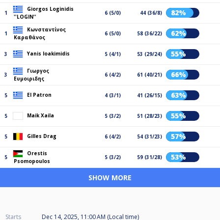
Giorgos Loginidis
82%
1
6 (5/0)
44 (36/8)
''LOGIN''
Κωνσταντίνος
62%
1
6 (5/0)
58 (36/22)
Καραθάνος
55%
Yanis Ioakimidis
3
5 (4/1)
53 (29/24)
Γιωργος
66%
3
6 (4/2)
61 (40/21)
Ευμοιριδης
63%
El Patron
5
4 (3/1)
41 (26/15)
55%
Maik Xaila
5
5 (3/2)
51 (28/23)
57%
Gilles Drag
5
6 (4/2)
54 (31/23)
Orestis
53%
5
5 (3/2)
59 (31/28)
Psomopoulos
SHOW MORE
Starts
Dec 14, 2025, 11:00 AM (Local time)