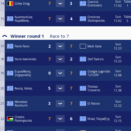
Sun
Table
Giannis
14
Gilles Drag
Dimitrakis
11:02
1
Sun
Table
Κωνσταντίνος
Dimitrios
15
Καραθάνος
Stoikopoulos
11:02
5
Winner round 1
Race to
7
Sun
17
Pavlo Pano
Maik Xaila
12:23
Sun
18
Yanis Ioakimidis
Stef Tsakiris
12:23
Sun
Ευρυσθενης
Giorgos Loginidis
19
Ζαχαριαδης
''LOGIN''
12:08
Sun
Thomas
20
Φωτης Καπος
Tziovanis
11:38
Sun
Menelaos
21
El Patron
Koulouris
12:22
Sun
Orestis
22
Νίκος Τσερκέζης
Psomopoulos
12:15
Sun