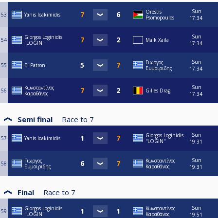
Sun
Orestis
53
Yanis Ioakimidis
Psomopoulos
17:34
Sun
Giorgos Loginidis
54
Maik Xaila
''LOGIN''
17:34
Sun
Γιωργος
55
El Patron
Ευμοιριδης
17:34
Sun
Κωνσταντίνος
56
Gilles Drag
Καραθάνος
17:34
Semi final
Race to
7
Sun
Giorgos Loginidis
57
Yanis Ioakimidis
''LOGIN''
19:31
Sun
Γιωργος
Κωνσταντίνος
58
Ευμοιριδης
Καραθάνος
19:31
Final
Race to
7
Sun
Giorgos Loginidis
Κωνσταντίνος
59
''LOGIN''
Καραθάνος
19:51