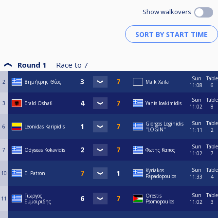
Show walkovers
Round 1
Race to
7
Sun
Table
2
Δημήτρης Θέος
Maik Xaila
11:08
6
Sun
Table
3
Erald Oshafi
Yanis Ioakimidis
11:02
8
Sun
Table
Giorgos Loginidis
6
Leonidas Karipidis
''LOGIN''
11:11
2
Sun
Table
7
Odyseas Kokavidis
Φωτης Καπος
11:02
7
Sun
Table
Kyriakos
10
El Patron
Papadopoulos
11:33
4
Sun
Table
Γιωργος
Orestis
11
Ευμοιριδης
Psomopoulos
11:02
3