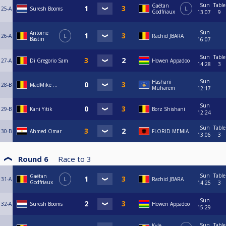
Sun
Table
Gaëtan
25-A
Suresh Booms
L
Godfriaux
13:07
9
Sun
Antoine
26-A
L
Rachid JBARA
Bastin
16:07
Sun
Table
27-A
Di Gregorio Sam
Howen Appadoo
14:28
3
Sun
Hashani
28-B
MadMike ...
Muharem
12:17
Sun
29-B
Kani Yitik
Borz Shishani
12:24
Sun
Table
30-B
Ahmed Omar
FLORID MEMIA
13:06
3
Round 6
Race to
3
Sun
Table
Gaëtan
31-A
L
Rachid JBARA
Godfriaux
14:25
3
Sun
32-A
Suresh Booms
Howen Appadoo
15:29
Sun
Table
Kyle