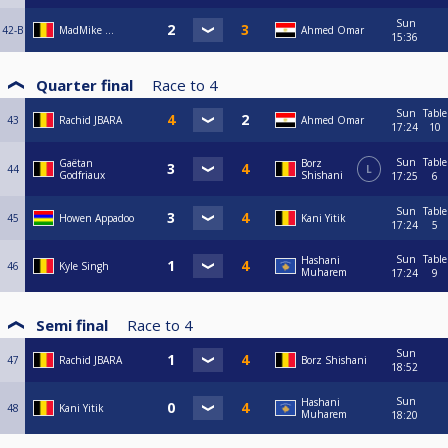
Sun
42-B
MadMike ...
Ahmed Omar
15:36
Quarter final
Race to
4
Sun
Table
43
Rachid JBARA
Ahmed Omar
17:24
10
Sun
Table
Gaëtan
Borz
44
L
Godfriaux
Shishani
17:25
6
Sun
Table
45
Howen Appadoo
Kani Yitik
17:24
5
Sun
Table
Hashani
46
Kyle Singh
Muharem
17:24
9
Semi final
Race to
4
Sun
47
Rachid JBARA
Borz Shishani
18:52
Sun
Hashani
48
Kani Yitik
Muharem
18:20