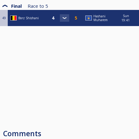
Final
Race to
5
Sun
Hashani
49
Borz Shishani
Muharem
19:41
Comments