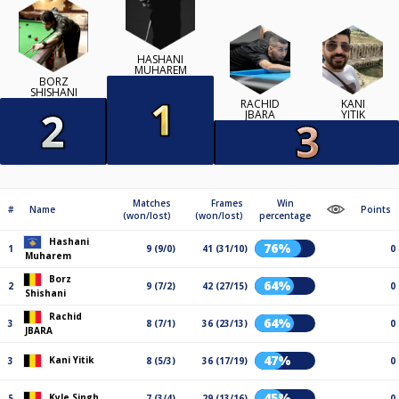
HASHANI
MUHAREM
BORZ
SHISHANI
RACHID
KANI
JBARA
YITIK
Matches
Frames
Win
#
Name
Points
(won/lost)
(won/lost)
percentage
Hashani
76%
1
9 (9/0)
41 (31/10)
0
Muharem
Borz
64%
2
9 (7/2)
42 (27/15)
0
Shishani
Rachid
64%
3
8 (7/1)
36 (23/13)
0
JBARA
47%
Kani Yitik
3
8 (5/3)
36 (17/19)
0
45%
Kyle Singh
5
7 (3/4)
29 (13/16)
0