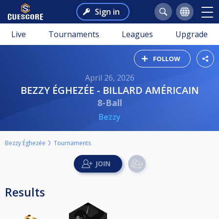
Sign in
Live
Tournaments
Leagues
Upgrade
FOLLOW
April 26, 2026
BEZZY ÉGHEZÉE - BILLARD AMÉRICAIN
8-Ball
Bezzy
Bezzy Éghezée
Tournaments
Results