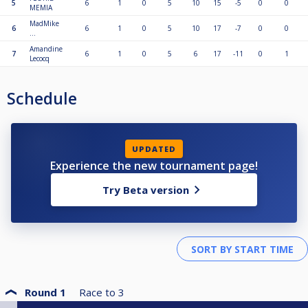
🏆 Prize
5
6
1
0
5
10
15
-5
0
0
MEMIA
• Prizes will be announced at the end of the tournament
MadMike
6
6
1
0
5
10
17
-7
0
0
...
🎯 Good luck to everyone, and may the best player win!
Amandine
7
6
1
0
5
6
17
-11
0
1
Lecocq
Address: Rue de la gare 4; 5310 Éghezée.
Bezzy Café
Schedule
Contact: 0489.61.18.18
Kani.
UPDATED
Experience the new tournament page!
Try Beta version
Round 1
Race to
3