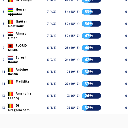
Howen
53%
5
7 (4/3)
34 (18/16)
0
Appadoo
Gaëtan
56%
5
7 (4/3)
32 (18/14)
0
Godfriaux
Ahmed
47%
5
7 (3/4)
32 (15/17)
0
Omar
FLORID
40%
9
6 (1/5)
25 (10/15)
0
MEMIA
Suresh
42%
9
6 (2/4)
24 (10/14)
0
Booms
Antoine
38%
11
6 (1/5)
24 (9/15)
0
Bastin
MadMike
37%
11
6 (1/5)
27 (10/17)
0
...
Amandine
26%
13
6 (1/5)
23 (6/17)
0
Lecocq
Di
32%
13
6 (1/5)
25 (8/17)
0
Gregorio Sam