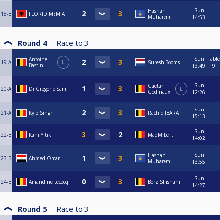
Sun
Hashani
18-B
FLORID MEMIA
Muharem
14:53
Round 4
Race to
3
Sun
Table
Antoine
19-A
L
Suresh Booms
Bastin
13:49
9
Sun
Gaëtan
20-A
Di Gregorio Sam
L
Godfriaux
12:26
Sun
21-A
Kyle Singh
Rachid JBARA
15:13
Sun
22-B
Kani Yitik
MadMike ...
14:02
Sun
Hashani
23-B
Ahmed Omar
Muharem
13:55
Sun
24-B
Amandine Lecocq
Borz Shishani
14:27
Round 5
Race to
3