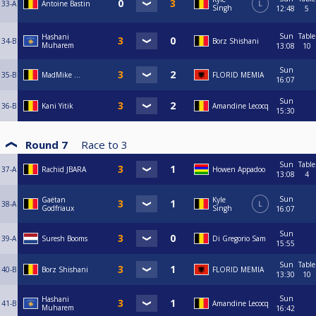
33-A
Antoine Bastin
L
Singh
12:48
5
Sun
Table
Hashani
34-B
Borz Shishani
Muharem
13:08
10
Sun
35-B
MadMike ...
FLORID MEMIA
16:07
Sun
36-B
Kani Yitik
Amandine Lecocq
15:30
Round 7
Race to
3
Sun
Table
37-A
Rachid JBARA
Howen Appadoo
13:08
4
Sun
Gaëtan
Kyle
38-A
L
Godfriaux
Singh
16:07
Sun
39-A
Suresh Booms
Di Gregorio Sam
15:55
Sun
Table
40-B
Borz Shishani
FLORID MEMIA
13:30
10
Sun
Hashani
41-B
Amandine Lecocq
Muharem
16:42