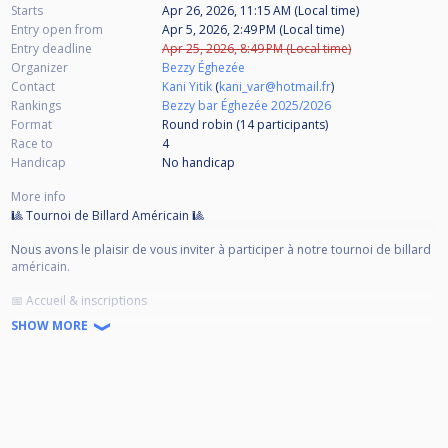
Starts
Apr 26, 2026, 11:15 AM (Local time)
Entry open from
Apr 5, 2026, 2:49 PM (Local time)
Entry deadline
Apr 25, 2026, 8:49 PM (Local time)
Organizer
Bezzy Éghezée
Contact
Kani Yitik
(
kani_var@hotmail.fr
)
Rankings
Bezzy bar Éghezée 2025/2026
Format
Round robin (14
participants
)
Race to
4
Handicap
No handicap
More info
🎱 Tournoi de Billard Américain 🎱
Nous avons le plaisir de vous inviter à participer à notre tournoi de billard
américain.
📅 Accueil & inscriptions
• Les joueurs doivent arriver au minimum 20 minutes avant le début du
SHOW MORE
tournoi
• Frais d’inscription : 15 €, à régler avant le début des matchs, attention ⚠️
moins de 10
Joueurs inscription est à 20€
• Toute inscription non payée avant le lancement du tournoi entraînera la
disqualification