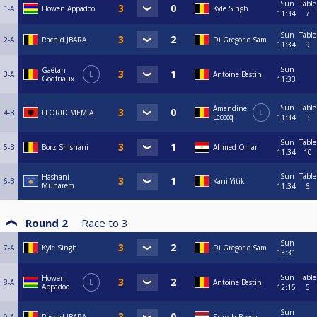
Sun
Table
1-A
Howen Appadoo
Kyle Singh
11:34
7
Sun
Table
2-A
Rachid JBARA
Di Gregorio Sam
11:34
9
Sun
Gaëtan
3-A
L
Antoine Bastin
Godfriaux
11:33
Sun
Table
Amandine
4-B
FLORID MEMIA
L
Lecocq
11:34
3
Sun
Table
5-B
Borz Shishani
Ahmed Omar
11:34
10
Sun
Table
Hashani
6-B
Kani Yitik
Muharem
11:34
6
Round 2
Race to
3
Sun
7-A
Kyle Singh
Di Gregorio Sam
13:31
Sun
Table
Howen
8-A
L
Antoine Bastin
Appadoo
12:15
5
Sun