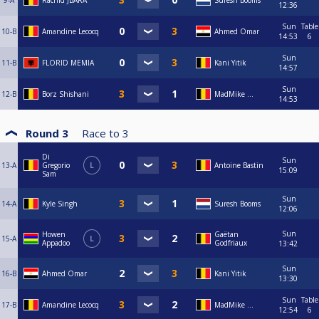
9-A
Rachid JBARA
Suresh Booms
12:36
Sun
Table
10-B
Amandine Lecocq
Ahmed Omar
14:53
6
Sun
11-B
FLORID MEMIA
Kani Yitik
14:57
Sun
12-B
Borz Shishani
MadMike ...
14:53
Round 3
Race to
3
Di
Sun
13-A
Gregorio
L
Antoine Bastin
15:09
Sam
Sun
14-A
Kyle Singh
Suresh Booms
12:06
Sun
Howen
Gaëtan
15-A
L
Appadoo
Godfriaux
13:42
Sun
16-B
Ahmed Omar
Kani Yitik
13:30
Sun
Table
17-B
Amandine Lecocq
MadMike ...
12:54
6