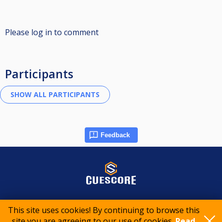
Please log in to comment
Participants
Feedback
© 2015-2026 CueScore International
This site uses cookies! By continuing to browse this
site you are agreeing to our use of cookies.
Read