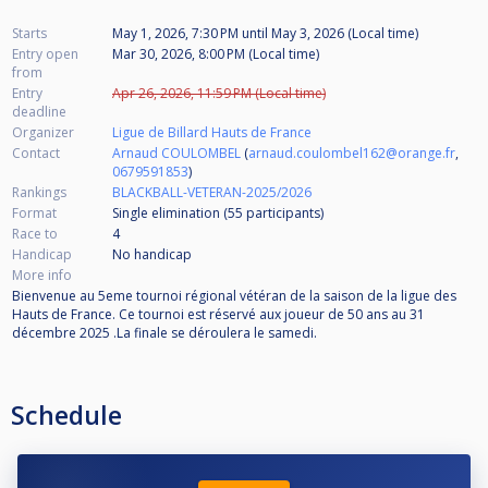
Starts
May 1, 2026, 7:30 PM
until
May 3, 2026 (Local time)
Entry open
Mar 30, 2026, 8:00 PM (Local time)
from
Entry
Apr 26, 2026, 11:59 PM (Local time)
deadline
Organizer
Ligue de Billard Hauts de France
Contact
Arnaud COULOMBEL
(
arnaud.coulombel162@orange.fr
,
0679591853
)
Rankings
BLACKBALL-VETERAN-2025/2026
Format
Single elimination (55
participants
)
Race to
4
Handicap
No handicap
More info
Bienvenue au 5eme tournoi régional vétéran de la saison de la ligue des
Hauts de France. Ce tournoi est réservé aux joueur de 50 ans au 31
décembre 2025 .La finale se déroulera le samedi.
Schedule