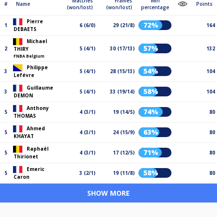
Matches
Frames
Win
#
Name
Points
(won/lost)
(won/lost)
percentage
Pierre
72%
1
6 (6/0)
29 (21/8)
164
DEBAETS
Michael
57%
2
5 (4/1)
30 (17/13)
132
THIRY
FNBA Belgium
Philippe
54%
3
5 (4/1)
28 (15/13)
104
Lefévre
Guillaume
58%
3
5 (4/1)
33 (19/14)
104
DEMON
Anthony
74%
5
4 (3/1)
19 (14/5)
80
THOMAS
Ahmed
63%
5
4 (3/1)
24 (15/9)
80
KHAYAT
Raphaël
71%
5
4 (3/1)
17 (12/5)
80
Thirionet
Emeric
58%
5
3 (2/1)
19 (11/8)
80
Caron
SHOW MORE