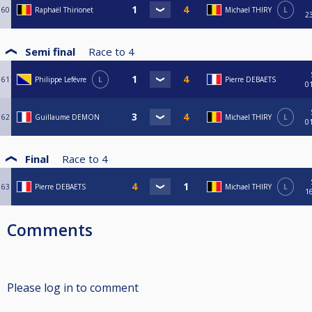
60
Raphaël Thirionet
Michael THIRY
L
2
Semi final
Race to
4
61
Philippe Lefévre
L
Pierre DEBAETS
0
62
Guillaume DEMON
Michael THIRY
L
0
Final
Race to
4
63
Pierre DEBAETS
Michael THIRY
L
1
Comments
Please log in to comment