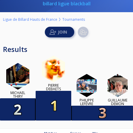
billard ligue blackball
Ligue de Billard Hauts de France
Tournaments
Results
PIERRE
DEBAETS
MICHAEL
THIRY
PHILIPPE
GUILLAUME
LEFÉVRE
DEMON