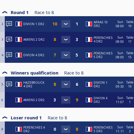
Round 1
Race to
8
Sun
Table
ARRAS 10
2
DIVION 1 DR2
DR2
08:00
19
Sun
Table
PERENCHIES
3
AMIENS 2 DR2
4 DR2
08:00
17
Sun
Table
PERENCHIES
4
DIVION 4 DR2
5 DR2
08:00
15
Winners qualification
Race to
8
Sun
Table
HAZEBROUCK
DIVION 1
5
4 DR2
DR2
09:30
19
Sun
Table
DIVION 4
6
AMIENS 2 DR2
DR2
11:07
1
Loser round 1
Race to
8
Sun
Table
PERENCHIES 4
PERENCHIES
8
DR2
5 DR2
11:11
3