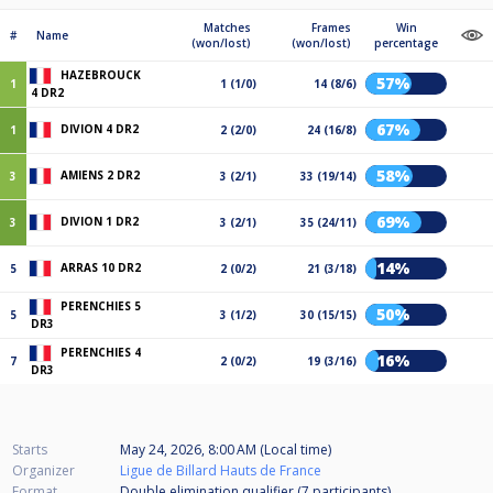
Matches
Frames
Win
#
Name
(won/lost)
(won/lost)
percentage
HAZEBROUCK
57%
1
1 (1/0)
14 (8/6)
4 DR2
67%
DIVION 4 DR2
1
2 (2/0)
24 (16/8)
58%
AMIENS 2 DR2
3
3 (2/1)
33 (19/14)
69%
DIVION 1 DR2
3
3 (2/1)
35 (24/11)
14%
ARRAS 10 DR2
5
2 (0/2)
21 (3/18)
PERENCHIES 5
50%
5
3 (1/2)
30 (15/15)
DR3
PERENCHIES 4
16%
7
2 (0/2)
19 (3/16)
DR3
Starts
May 24, 2026, 8:00 AM (Local time)
Organizer
Ligue de Billard Hauts de France
Format
Double elimination qualifier (7
participants
)