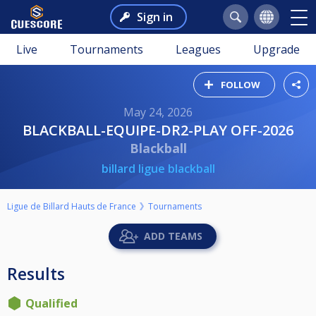
Sign in
Live
Tournaments
Leagues
Upgrade
FOLLOW
May 24, 2026
BLACKBALL-EQUIPE-DR2-PLAY OFF-2026
Blackball
billard ligue blackball
Ligue de Billard Hauts de France
Tournaments
ADD TEAMS
Results
Qualified