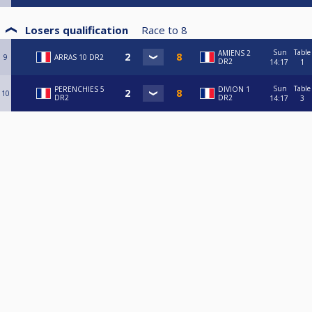
Losers qualification
Race to
8
Sun
Table
AMIENS 2
9
ARRAS 10 DR2
DR2
14:17
1
Sun
Table
PERENCHIES 5
DIVION 1
10
DR2
DR2
14:17
3