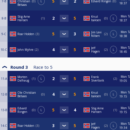
7-B
Christian
0
L
Edvard Ringen
0
18:37
Belsaas
Mon
T
Stig Arne
Knut
8-B
1
0
L
Hansen
Isaksen
18:37
Mon
T
Jim Levi
9-C
Roar Holden
3
2
L
Nilsen
18:38
Mon
T
Jeff
10-C
John Myhre
2
2
L
Hagen
18:45
Round 3
Race to
5
Mon
T
Morten
Frank
11-A
1
L
2
Dalhaug
Sivertsvik
19:05
Mon
T
Ole Christian
Knut
12-B
0
0
L
Belsaas
Isaksen
19:15
Mon
T
Edvard
Stig Arne
13-B
0
L
1
Ringen
Hansen
19:15
Mon
T
Jeff
14-C
Roar Holden
3
2
L
Hagen
19:34