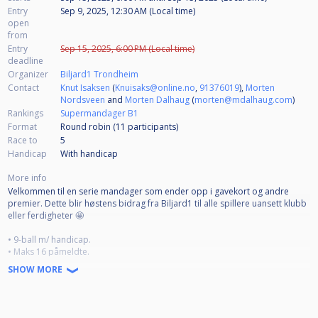
Entry
Sep 9, 2025, 12:30 AM (Local time)
open
from
Entry
Sep 15, 2025, 6:00 PM (Local time)
deadline
Organizer
Biljard1 Trondheim
Contact
Knut Isaksen
(
Knuisaks@online.no
,
91376019
),
Morten
Nordsveen
and
Morten Dalhaug
(
morten@mdalhaug.com
)
Rankings
Supermandager B1
Format
Round robin (11
participants
)
Race to
5
Handicap
With handicap
More info
Velkommen til en serie mandager som ender opp i gavekort og andre
premier. Dette blir høstens bidrag fra Biljard1 til alle spillere uansett klubb
eller ferdigheter 🤩
• 9-ball m/ handicap.
• Maks 16 påmeldte.
• 18. august til 24. november.
SHOW MORE
• 15 mandager, der de 6 beste teller.
• Puljene seedes (fordeles) etter handicap, høyt-lavt.
• Om startstilling er 0-0 eller 0-1 økes stillingen med ett ekstra parti til 1-1
og 1-2.