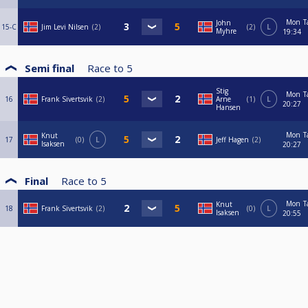
Mon
T
John
15-C
Jim Levi Nilsen
2
2
L
Myhre
19:34
Semi final
Race to
5
Stig
Mon
T
16
Frank Sivertsvik
2
Arne
1
L
20:27
Hansen
Mon
T
Knut
17
0
L
Jeff Hagen
2
Isaksen
20:27
Final
Race to
5
Mon
T
Knut
18
Frank Sivertsvik
2
0
L
Isaksen
20:55