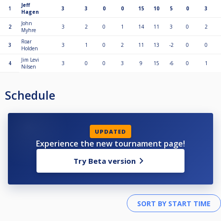
Jeff
1
3
3
0
0
15
10
5
0
3
Hagen
John
2
3
2
0
1
14
11
3
0
2
Myhre
Roar
3
3
1
0
2
11
13
-2
0
0
Holden
Jim Levi
4
3
0
0
3
9
15
-6
0
1
Nilsen
Schedule
UPDATED
Experience the new tournament page!
Try Beta version