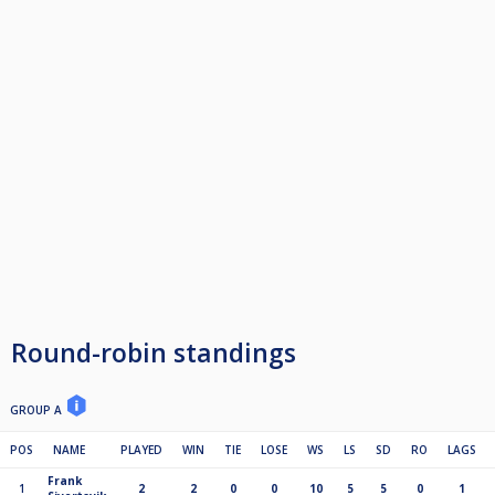
Neste turneringskveld er gratis for ukas vinner.
Stream fra flere bord.
Spilleformat kan endres.
Premier i form av gavekort (kr.5000,-)
er levert av RR Store.
Biljardbutikken driver både netthandel og butikk i Fossegrenda,
Trondheim.
Flere premier kommer ...
Kampoppsett.
Puljespill:
6 og 7 = G2 SE8
8 og 9 = G2 SE4
10, 11 og 12 = G3 SE4
Round-robin standings
13 til 16 = G4 SE4
GROUP A
POS
NAME
PLAYED
WIN
TIE
LOSE
WS
LS
SD
RO
LAGS
Frank
1
2
2
0
0
10
5
5
0
1