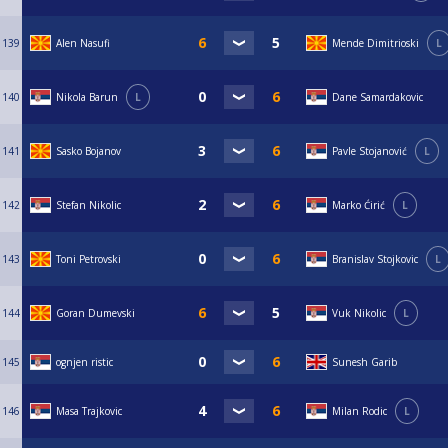
139
Alen Nasufi
Mende Dimitrioski
L
140
Nikola Barun
L
Dane Samardakovic
141
Sasko Bojanov
Pavle Stojanović
L
142
Stefan Nikolic
Marko Ćirić
L
143
Toni Petrovski
Branislav Stojkovic
L
144
Goran Dumevski
Vuk Nikolic
L
145
ognjen ristic
Sunesh Garib
146
Masa Trajkovic
Milan Rodic
L