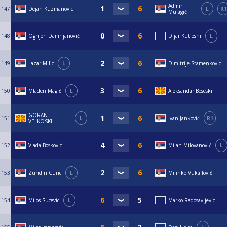
Admir
147
Dejan Kuzmanovic
L
R1
Mujagić
148
Ognjen Damnjanović
Dijar Kutleshi
L
149
Lazar Milic
L
Dimitrije Stamenkovic
150
Mladen Magić
L
Aleksandar Boseski
GORAN
151
L
Ivan Janković
R1
VELKOSKI
152
Vlada Boskovic
Milan Milovanović
L
153
Zuhdin Curic
L
Milinko Vukajlović
154
Milos Sucevic
L
Marko Radosavljevic