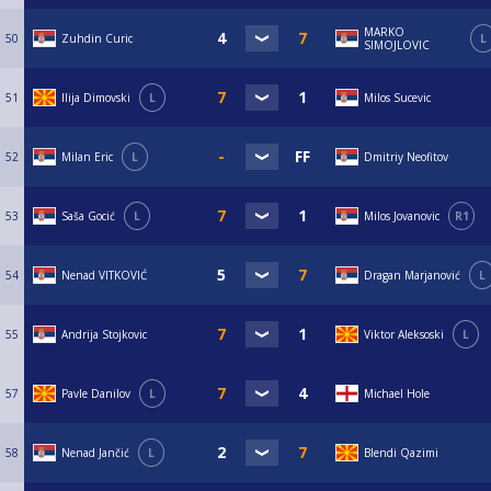
MARKO
50
Zuhdin Curic
L
SIMOJLOVIC
51
Ilija Dimovski
L
Milos Sucevic
52
Milan Eric
L
Dmitriy Neofitov
53
Saša Gocić
L
Milos Jovanovic
R1
54
Nenad VITKOVIĆ
Dragan Marjanović
L
55
Andrija Stojkovic
Viktor Aleksoski
L
57
Pavle Danilov
L
Michael Hole
58
Nenad Jančić
L
Blendi Qazimi