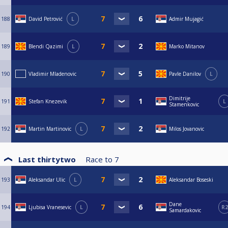
188
David Petrović
L
Admir Mujagić
189
Blendi Qazimi
L
Marko Mitanov
190
Vladimir Mladenovic
Pavle Danilov
L
Dimitrije
191
Stefan Knezevik
L
Stamenkovic
192
Martin Martinovic
L
Milos Jovanovic
Last thirtytwo
Race to
7
193
Aleksandar Ulic
L
Aleksandar Boseski
Dane
194
Ljubisa Vranesevic
L
R2
Samardakovic