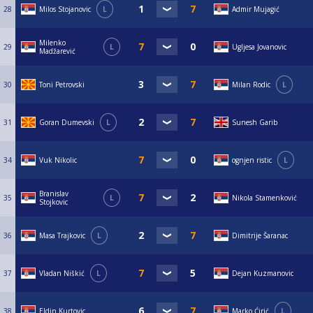
28
Milos Stojanovic
L
Admir Mujagić
Milenko
29
L
Ugljesa Jovanovic
Madžarević
30
Toni Petrovski
Milan Rodic
L
31
Goran Dumevski
L
Sunesh Garib
34
Vuk Nikolic
ognjen ristic
L
Branislav
35
L
Nikola Stamenković
Stojkovic
36
Masa Trajkovic
L
Dimitrije Šaranac
37
Vladan Niškić
L
Dejan Kuzmanovic
38
Eldin Kurtovic
Marko Ćirić
L