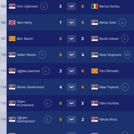
103
Emir Ujkanovic
L
Marius Dandu
106
Sean Avery
Aleksa Simic
L
107
Alen Nasufi
Murat Lekovic
L
110
Stefan Nikolic
L
Milos Stojanovic
R1
111
Ugljesa Jovanovic
L
Toni Petrovski
114
Nikola Stamenković
Masa Trajkovic
L
Dejan
115
L
Eldin Kurtovic
Kuzmanovic
Ognjen
116
L
Nikola Mircic
Damnjanović