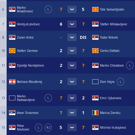
Marko
6
L
Tale Samardjioski
Miladinović
7
Veroljub Jevtovic
Stefan Milosavljevic
8
Zoran Krstic
Todor Nikolic
10
Stefan Germov
Darko Dafoski
11
Djordje Randjelovic
Marko Obradovic
L
12
Bechara Moufarrej
Don Hajra
L
Marko
13
L
Emir Ujkanovic
Radosavljevic
14
Amar Sinanovic
Marius Dandu
Petar
15
L
R2
Milinko Vukajlović
Novkovic