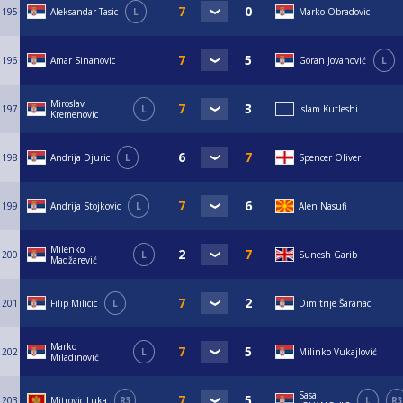
195
Aleksandar Tasic
L
Marko Obradovic
196
Amar Sinanovic
Goran Jovanović
L
Miroslav
197
L
Islam Kutleshi
Kremenovic
198
Andrija Djuric
L
Spencer Oliver
199
Andrija Stojkovic
L
Alen Nasufi
Milenko
200
L
Sunesh Garib
Madžarević
201
Filip Milicic
L
Dimitrije Šaranac
Marko
202
L
Milinko Vukajlović
Miladinović
Sasa
203
Mitrovic Luka
R3
L
R3