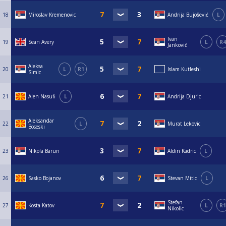
18
Miroslav Kremenovic
Andrija Bujošević
L
Ivan
19
Sean Avery
L
R4
Janković
Aleksa
20
L
R1
Islam Kutleshi
Simic
21
Alen Nasufi
L
Andrija Djuric
Aleksandar
22
L
Murat Lekovic
Boseski
23
Nikola Barun
Aldin Kadric
L
26
Sasko Bojanov
Stevan Mitic
L
Stefan
27
Kosta Katov
L
R1
Nikolic