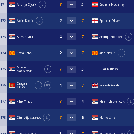
171
Andrija Djuric
L
Bechara Moufarrej
172
Aldin Kadric
L
Spencer Oliver
173
Stevan Mitic
Andrija Stojkovic
L
174
Kosta Katov
Alen Nasufi
L
Milenko
175
L
Dijar Kutleshi
Madžarević
Dragan
176
L
R2
Sunesh Garib
Gruda
177
Filip Milicic
Milan Milovanović
L
178
Dimitrije Šaranac
L
Marko Ćirić
179
Vladan Niškić
Marko Miladinović
L