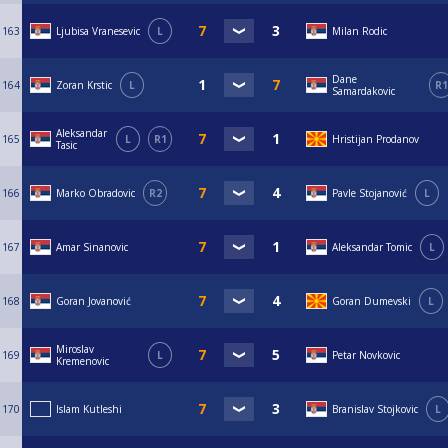
163
Ljubisa Vranesevic
L
Milan Rodic
Dane
164
Zoran Krstic
L
R1
Samardakovic
Aleksandar
165
L
R1
Hristijan Prodanov
Tasic
166
Marko Obradovic
R2
Pavle Stojanović
L
167
Amar Sinanovic
Aleksandar Tomic
L
168
Goran Jovanović
Goran Dumevski
L
Miroslav
169
L
Petar Novkovic
Kremenovic
170
Islam Kutleshi
Branislav Stojkovic
L