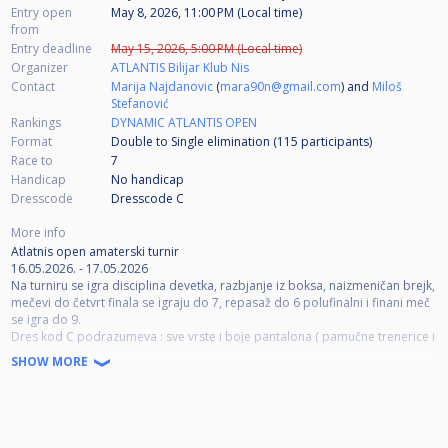
Entry open
May 8, 2026, 11:00 PM (Local time)
from
Entry deadline
May 15, 2026, 5:00 PM (Local time)
Organizer
ATLANTIS Bilijar Klub Nis
Contact
Marija Najdanovic
(
mara90n@gmail.com
) and
Miloš
Stefanović
Rankings
DYNAMIC ATLANTIS OPEN
Format
Double to Single elimination (115
participants
)
Race to
7
Handicap
No handicap
Dresscode
Dresscode C
More info
Atlatnis open amaterski turnir
16.05.2026. - 17.05.2026
Na turniru se igra disciplina devetka, razbjanje iz boksa, naizmeničan brejk,
mečevi do četvrt finala se igraju do 7, repasaž do 6 polufinalni i finani meč
se igra do 9.
Dres kod C podrazumeva : sve vrste i boje pantalona ( pamučne trenerice i
šortsevi nisu dozvoljeni); majce sa ili bez kragne, čiste i uredne; cipele ili
SHOW MORE
patike (papuče i sandale nisu dozvoljene).
Vodja turnira - Miloš Stefanovski
Sudija - Miloš Stefanović
Žreb turnira biće objavljen u petak u 18:00 časova.
Za vreme igre strogo je zabranjeno pušenje (odnosi se i na elektronske