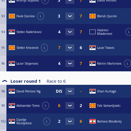
92
Andrija Stojkovic
L
David Petrović
93
Pavle Danilov
L
Blendi Qazimi
Vladimir
94
Stefan Radenković
L
Mladenovic
95
Stefan Knezevik
L
Lazar Tosovic
96
Lazar Stojanovic
Martin Martinovic
L
Loser round 1
Race to
6
98
David Petrovic Ng
Ilhan Kurtagic
99
Aleksandar Tomic
L
Tale Samardjioski
Djordje
102
L
Bechara Moufarrej
Randjelovic