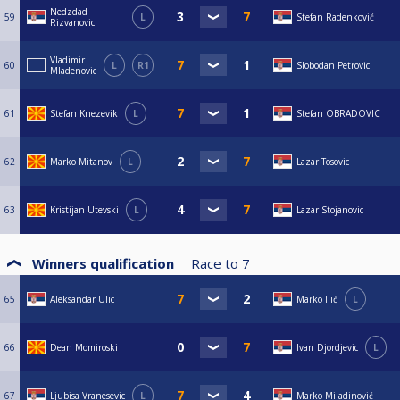
Nedzdad
59
L
Stefan Radenković
Rizvanovic
Vladimir
60
L
R1
Slobodan Petrovic
Mladenovic
61
Stefan Knezevik
L
Stefan OBRADOVIC
62
Marko Mitanov
L
Lazar Tosovic
63
Kristijan Utevski
L
Lazar Stojanovic
Winners qualification
Race to
7
65
Aleksandar Ulic
Marko Ilić
L
66
Dean Momiroski
Ivan Djordjevic
L
67
Ljubisa Vranesevic
L
Marko Miladinović