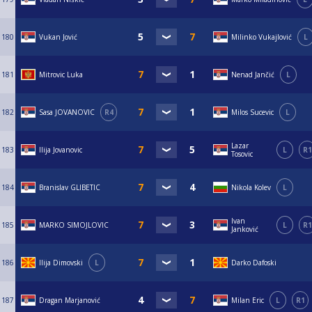
180
Vukan Jović
Milinko Vukajlović
L
181
Mitrovic Luka
Nenad Jančić
L
182
Sasa JOVANOVIC
R4
Milos Sucevic
L
Lazar
183
Ilija Jovanovic
L
R1
Tosovic
184
Branislav GLIBETIC
Nikola Kolev
L
Ivan
185
MARKO SIMOJLOVIC
L
R1
Janković
186
Ilija Dimovski
L
Darko Dafoski
187
Dragan Marjanović
Milan Eric
L
R1