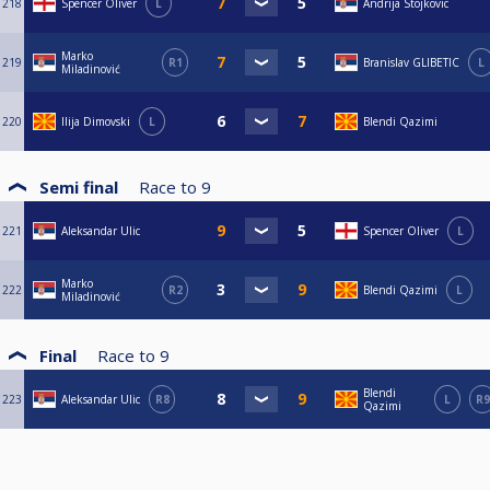
218
Spencer Oliver
L
Andrija Stojkovic
Marko
219
R1
Branislav GLIBETIC
L
Miladinović
220
Ilija Dimovski
L
Blendi Qazimi
Semi final
Race to
9
221
Aleksandar Ulic
Spencer Oliver
L
Marko
222
R2
Blendi Qazimi
L
Miladinović
Final
Race to
9
Blendi
223
Aleksandar Ulic
R8
L
R9
Qazimi