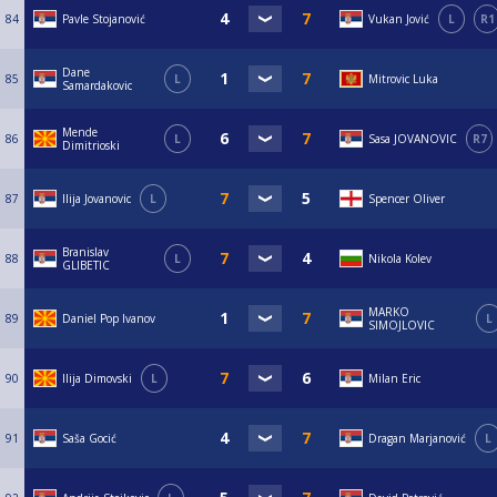
84
Pavle Stojanović
Vukan Jović
L
R1
Dane
85
L
Mitrovic Luka
Samardakovic
Mende
86
L
Sasa JOVANOVIC
R7
Dimitrioski
87
Ilija Jovanovic
L
Spencer Oliver
Branislav
88
L
Nikola Kolev
GLIBETIC
MARKO
89
Daniel Pop Ivanov
L
SIMOJLOVIC
90
Ilija Dimovski
L
Milan Eric
91
Saša Gocić
Dragan Marjanović
L