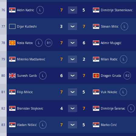
76
Aldin Kadric
L
Dimitrije Stamenkovic
77
Dijar Kutleshi
Stevan Mitic
L
78
Kosta Katov
L
R1
Admir Mujagić
79
Milenko Madžarević
Milan Rodic
L
80
Sunesh Garib
L
Dragan Gruda
R2
81
Filip Milicic
Vuk Nikolic
L
82
Branislav Stojkovic
Dimitrije Šaranac
L
83
Vladan Niškić
L
Marko Ćirić