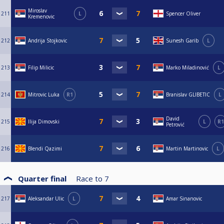
Miroslav
211
L
Spencer Oliver
Kremenovic
212
Andrija Stojkovic
Sunesh Garib
L
213
Filip Milicic
Marko Miladinović
L
214
Mitrovic Luka
R1
Branislav GLIBETIC
L
David
215
Ilija Dimovski
L
R1
Petrović
216
Blendi Qazimi
Martin Martinovic
L
Quarter final
Race to
7
217
Aleksandar Ulic
L
Amar Sinanovic