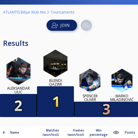
ATLANTIS Bilijar Klub Nis
Tournaments
Results
BLENDI
QAZIMI
ALEKSANDAR
ULIC
SPENCER
MARKO
OLIVER
MILADINOVIĆ
Matches
Frames
Win
#
Name
Points
(won/lost)
(won/lost)
percentage