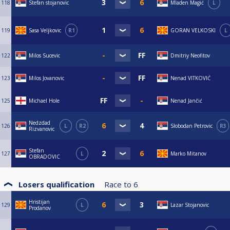
118
Stefan stojanovic
Mladen Magić
L
119
Sasa Veljkovic
R1
GORAN VELKOSKI
L
122
Milos Sucevic
Dmitriy Neofitov
123
Milos Jovanovic
Nenad VITKOVIĆ
125
Michael Hole
Nenad Jančić
Nedzdad
126
L
R2
Slobodan Petrovic
R3
Rizvanovic
Stefan
127
L
Marko Mitanov
OBRADOVIC
Losers qualification
Race to
6
Hristijan
129
L
Lazar Stojanovic
Prodanov