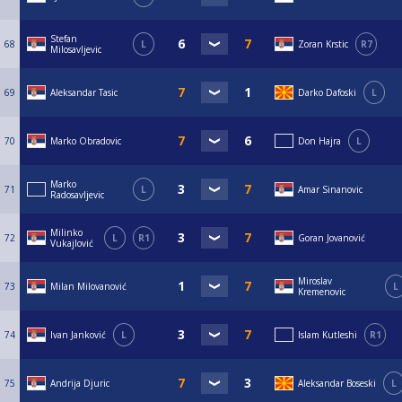
Stefan
68
L
Zoran Krstic
R7
Milosavljevic
69
Aleksandar Tasic
Darko Dafoski
L
70
Marko Obradovic
Don Hajra
L
Marko
71
L
Amar Sinanovic
Radosavljevic
Milinko
72
L
R1
Goran Jovanović
Vukajlović
Miroslav
73
Milan Milovanović
L
Kremenovic
74
Ivan Janković
L
Islam Kutleshi
R1
75
Andrija Djuric
Aleksandar Boseski
L