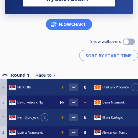
FLOWCHART
Show walkovers
Round 1
Race to
7
2
Marko Ilić
Hristijan Prodanov
L
3
David Petrovic Ng
Dean Momiroski
4
Ivan Djordjevic
L
Ilhan Kurtagic
5
Ljubisa Vranesevic
Aleksandar Tomic