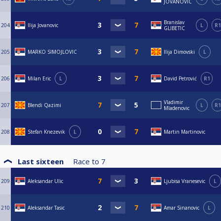
JOVANOVIC
Branislav
204
Ilija Jovanovic
L
R1
GLIBETIC
205
MARKO SIMOJLOVIC
Ilija Dimovski
L
206
Milan Eric
L
David Petrović
R1
Vladimir
207
Blendi Qazimi
L
R1
Mladenovic
208
Stefan Knezevik
L
Martin Martinovic
Last sixteen
Race to
7
209
Aleksandar Ulic
Ljubisa Vranesevic
L
210
Aleksandar Tasic
Amar Sinanovic
L