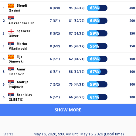
Blendi
63%
1
8 (8/0)
95 (60/35)
300
Qazimi
64%
2
7 (6/1)
81 (52/29)
200
Aleksandar Ulic
Spencer
59%
3
8 (6/2)
87 (51/36)
150
Oliver
Marko
56%
3
8 (6/2)
85 (48/37)
150
Miladinović
Ilija
66%
5
6 (5/1)
62 (41/21)
100
Dimovski
Amar
67%
5
6 (5/1)
58 (39/19)
100
Sinanovic
Andrija
59%
5
7 (5/2)
75 (44/31)
100
Stojkovic
Branislav
61%
5
6 (5/1)
66 (40/26)
100
GLIBETIC
SHOW MORE
Starts
May 16, 2026, 9:00 AM
until
May 18, 2026 (Local time)