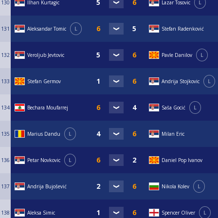
130
Ilhan Kurtagic
Lazar Tosovic
L
131
Aleksandar Tomic
L
Stefan Radenković
132
Veroljub Jevtovic
Pavle Danilov
L
133
Stefan Germov
Andrija Stojkovic
L
134
Bechara Moufarrej
Saša Gocić
L
135
Marius Dandu
L
Milan Eric
136
Petar Novkovic
L
Daniel Pop Ivanov
137
Andrija Bujošević
Nikola Kolev
L
138
Aleksa Simic
Spencer Oliver
L