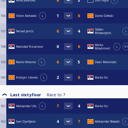
155
Milos Jovanovic
Don Hajra
L
156
Viktor Aleksoski
L
Darko Dafoski
Stefan
157
Nenad Jančić
L
Milosavljevic
Marko
158
Nedzdad Rizvanovic
L
R1
Miladinović
159
Marko Mitanov
L
Dean Momiroski
160
Kristijan Utevski
L
Marko Ilić
Last sixtyfour
Race to
7
161
Aleksandar Ulic
L
Marko Ilić
162
Ivan Djordjevic
Aleksandar Boseski
L