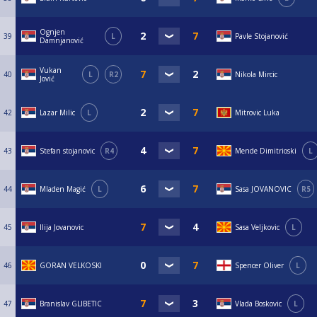
Ognjen
39
L
Pavle Stojanović
Damnjanović
Vukan
40
L
R2
Nikola Mircic
Jović
42
Lazar Milic
L
Mitrovic Luka
43
Stefan stojanovic
R4
Mende Dimitrioski
L
44
Mladen Magić
L
Sasa JOVANOVIC
R5
45
Ilija Jovanovic
Sasa Veljkovic
L
46
GORAN VELKOSKI
Spencer Oliver
L
47
Branislav GLIBETIC
Vlada Boskovic
L