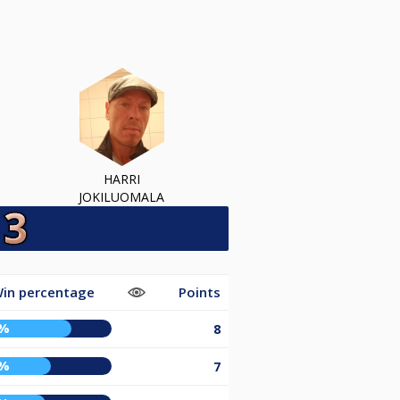
HARRI
JOKILUOMALA
in percentage
Points
1%
8
6%
7