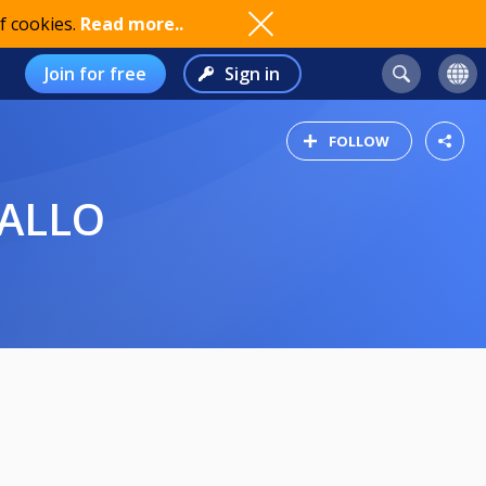
f cookies.
Read more..
Join for free
Sign in
FOLLOW
PALLO