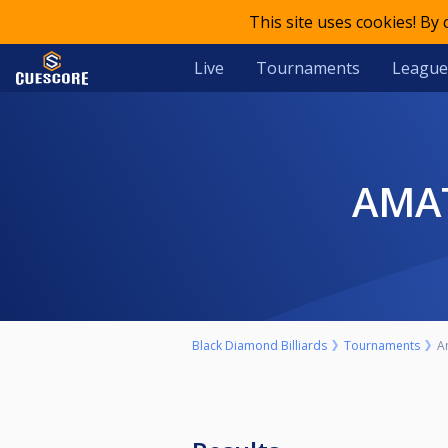
This site uses cookies! By
Live
Tournaments
League
AMA
Black Diamond Billiards
Tournaments
A