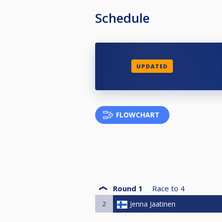
Schedule
UPDATED
FLOWCHART
Round 1
Race to
4
2
Jenna Jaatinen