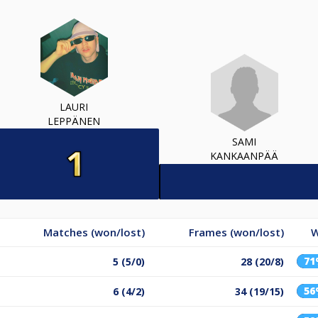
LAURI
LEPPÄNEN
SAMI
KANKAANPÄÄ
Matches (won/lost)
Frames (won/lost)
W
7
5 (5/0)
28 (20/8)
5
6 (4/2)
34 (19/15)