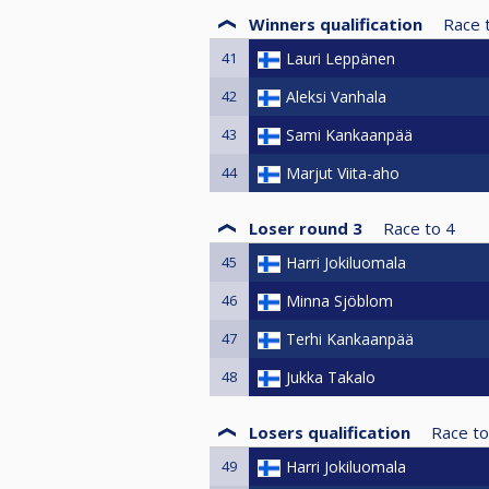
Winners qualification
Race 
41
Lauri Leppänen
42
Aleksi Vanhala
43
Sami Kankaanpää
44
Marjut Viita-aho
Loser round 3
Race to
4
45
Harri Jokiluomala
46
Minna Sjöblom
47
Terhi Kankaanpää
48
Jukka Takalo
Losers qualification
Race to
49
Harri Jokiluomala