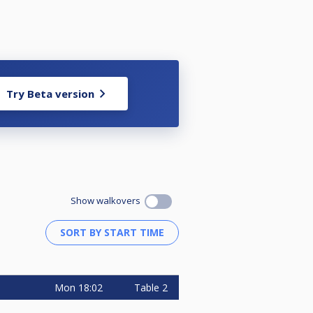
Try Beta version
Show walkovers
Mon
18:02
Table 2