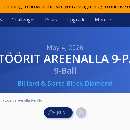
 continuing to browse this site you are agreeing to our use o
s
Challenges
Posts
Upgrade
More
May 4, 2026
TÖÖRIT AREENALLA 9-
9-Ball
Billiard & Darts Black Diamond
matöörit areenalla 9-pallo