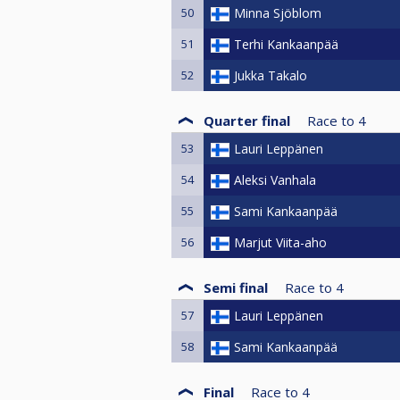
50
Minna Sjöblom
51
Terhi Kankaanpää
52
Jukka Takalo
Quarter final
Race to
4
53
Lauri Leppänen
54
Aleksi Vanhala
55
Sami Kankaanpää
56
Marjut Viita-aho
Semi final
Race to
4
57
Lauri Leppänen
58
Sami Kankaanpää
Final
Race to
4