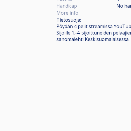
Handicap
No ha
More info
Tietosuoja:
Pöydän 4 pelit streamissa YouTube
Sijoille 1.-4. sijoittuneiden pela
sanomalehti Keskisuomalaisessa.