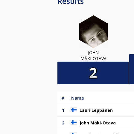
Results
JOHN
MÄKI-OTAVA
#
Name
1
Lauri Leppänen
2
John Mäki-Otava