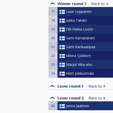
Winner round 1
Race to
4
17
Lauri Leppänen
18
Jukka Takalo
19
Olli-Pekka Luoto
20
Sami Kämäräinen
21
Sami Kankaanpää
22
Minna Sjöblom
23
Marjut Viita-aho
24
Harri Jokiluomala
Loser round 1
Race to
4
Loser round 2
Race to
4
33
Jenna Jaatinen