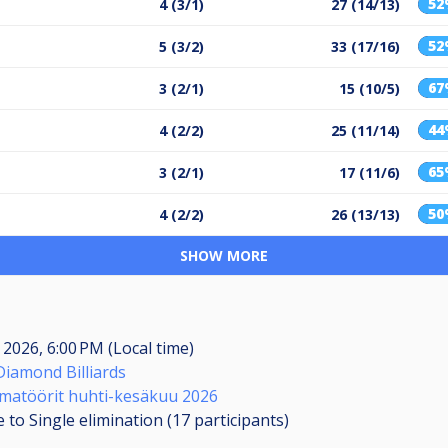
5
4 (3/1)
27 (14/13)
5
5 (3/2)
33 (17/16)
6
3 (2/1)
15 (10/5)
4
4 (2/2)
25 (11/14)
6
3 (2/1)
17 (11/6)
5
4 (2/2)
26 (13/13)
SHOW MORE
 2026, 6:00 PM (Local time)
Diamond Billiards
matöörit huhti-kesäkuu 2026
 to Single elimination (17
participants
)