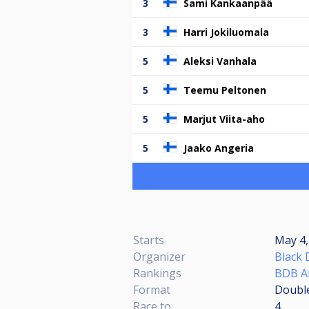
3
Sami Kankaanpää
3
Harri Jokiluomala
5
Aleksi Vanhala
5
Teemu Peltonen
5
Marjut Viita-aho
5
Jaako Angeria
Starts
May 4,
Organizer
Black 
Rankings
BDB A
Format
Double
Race to
4