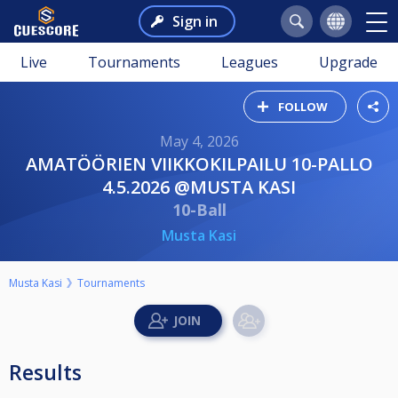
Sign in
Live
Tournaments
Leagues
Upgrade
FOLLOW
May 4, 2026
AMATÖÖRIEN VIIKKOKILPAILU 10-PALLO
4.5.2026 @MUSTA KASI
10-Ball
Musta Kasi
Musta Kasi
Tournaments
Results