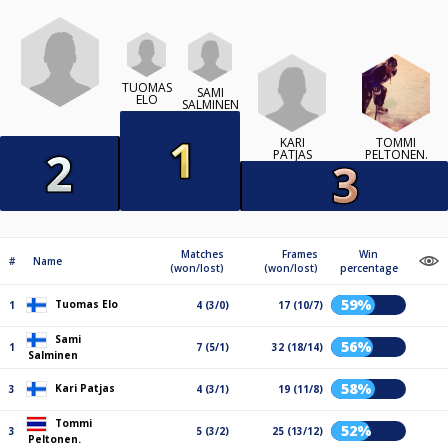
TUOMAS
SAMI
ELO
SALMINEN
KARI
TOMMI
PATJAS
PELTONEN.
Matches
Frames
Win
#
Name
(won/lost)
(won/lost)
percentage
59%
Tuomas Elo
1
4 (3/0)
17 (10/7)
Sami
56%
1
7 (5/1)
32 (18/14)
Salminen
58%
Kari Patjas
3
4 (3/1)
19 (11/8)
Tommi
52%
3
5 (3/2)
25 (13/12)
Peltonen.