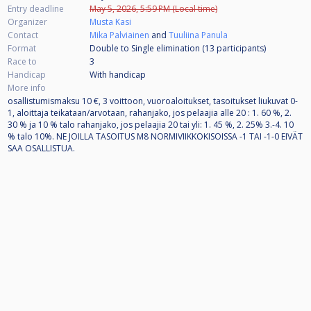
Entry deadline
May 5, 2026, 5:59 PM (Local time)
Organizer
Musta Kasi
Contact
Mika Palviainen
and
Tuuliina Panula
Format
Double to Single elimination (13
participants
)
Race to
3
Handicap
With handicap
More info
osallistumismaksu 10 €, 3 voittoon, vuoroaloitukset, tasoitukset liukuvat 0-
1, aloittaja teikataan/arvotaan, rahanjako, jos pelaajia alle 20 : 1. 60 %, 2.
30 % ja 10 % talo rahanjako, jos pelaajia 20 tai yli: 1. 45 %, 2. 25% 3.-4. 10
% talo 10%. NE JOILLA TASOITUS M8 NORMIVIIKKOKISOISSA -1 TAI -1-0 EIVÄT
SAA OSALLISTUA.