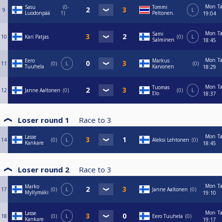
Mon
T
Sasu
0-
Tommi
9
L
Luodonpää
1
Peltonen.
19:04
Mon
T
Sami
10
Kari Patjas
0
L
Salminen
18:45
Mon
T
Eero
Markus
11
0
L
0
Tuuhela
Karvonen
18:29
Mon
T
Tuomas
12
Janne Aaltonen
0
0
L
Elo
18:37
Loser round 1
Race to
3
Mon
T
Lasse
14
0
L
Aleksi Lehtonen
0
Kankare
18:45
Loser round 2
Race to
3
Mon
T
Marko
17
0
L
Janne Aaltonen
0
Myllymäki
19:10
Mon
T
Lasse
18
0
L
Eero Tuuhela
0
Kankare
19:17