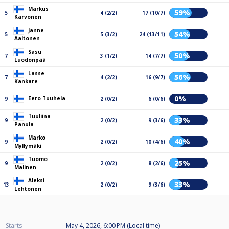
Markus
59%
5
4 (2/2)
17 (10/7)
Karvonen
Janne
54%
5
5 (3/2)
24 (13/11)
Aaltonen
Sasu
50%
7
3 (1/2)
14 (7/7)
Luodonpää
Lasse
56%
7
4 (2/2)
16 (9/7)
Kankare
0%
Eero Tuuhela
9
2 (0/2)
6 (0/6)
Tuuliina
33%
9
2 (0/2)
9 (3/6)
Panula
Marko
40%
9
2 (0/2)
10 (4/6)
Myllymäki
Tuomo
25%
9
2 (0/2)
8 (2/6)
Malinen
Aleksi
33%
13
2 (0/2)
9 (3/6)
Lehtonen
Starts
May 4, 2026, 6:00 PM (Local time)