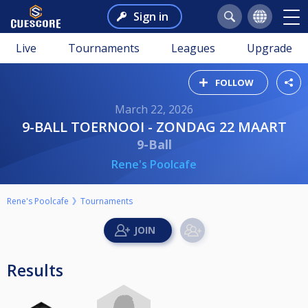
Sign in
Live
Tournaments
Leagues
Upgrade
FOLLOW
March 22, 2026
9-BALL TOERNOOI - ZONDAG 22 MAART
9-Ball
Rene's Poolcafe
Rene's Poolcafe
Tournaments
Results