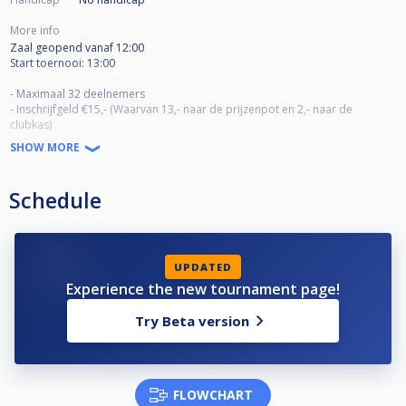
More info
Zaal geopend vanaf 12:00
Start toernooi: 13:00
- Maximaal 32 deelnemers
- Inschrijfgeld €15,- (Waarvan 13,- naar de prijzenpot en 2,- naar de
clubkas)
- Prijzengeld is vanaf plaats 1 t/m gedeelde 3e plaats.
SHOW MORE
- Alternate Break
- Dubbel Knock-Out tot de laatste 8 spelers.
- Race naar de 4 / Verliezersronde race naar de 3
Schedule
Reserve:
1. Rick Brouwer
2.
UPDATED
Experience the new tournament page!
Try Beta version
FLOWCHART