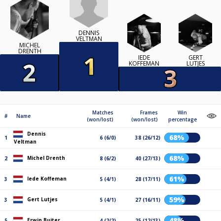
DENNIS
VELTMAN
MICHEL
DRENTH
IEDE
GERT
KOFFEMAN
LUTJES
Matches
Frames
Win
#
Name
(won/lost)
(won/lost)
percentage
Dennis
68%
1
6 (6/0)
38 (26/12)
Veltman
68%
Michel Drenth
2
8 (6/2)
40 (27/13)
61%
Iede Koffeman
3
5 (4/1)
28 (17/11)
59%
Gert Lutjes
3
5 (4/1)
27 (16/11)
48%
Erwin Buiter
5
4 (2/2)
25 (12/13)