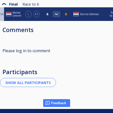
Final
Race to
6
S
Michel
59
L
R1
Dennis Veltman
Drenth
19
Comments
Please log in to comment
Participants
Feedback