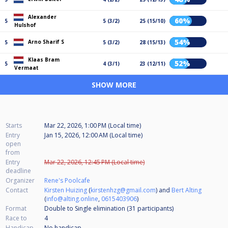
Alexander
60%
5
5 (3/2)
25 (15/10)
Hulshof
54%
Arno Sharif S
5
5 (3/2)
28 (15/13)
Klaas Bram
52%
5
4 (3/1)
23 (12/11)
Vermaat
SHOW MORE
Starts
Mar 22, 2026, 1:00 PM (Local time)
Entry
Jan 15, 2026, 12:00 AM (Local time)
open
from
Entry
Mar 22, 2026, 12:45 PM (Local time)
deadline
Organizer
Rene's Poolcafe
Contact
Kirsten Huizing
(
kirstenhzg@gmail.com
) and
Bert Alting
(
info@alting.online
,
0615403906
)
Format
Double to Single elimination (31
participants
)
Race to
4
Handicap
No handicap