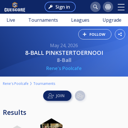
Sign in
Live
Tournaments
Leagues
Upgrade
FOLLOW
May 24, 2026
8-BALL PINKSTERTOERNOOI
8-Ball
Rene's Poolcafe
Rene's Poolcafe
Tournaments
Results