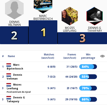
MARC
BIJSTERBOSCH
DENNIS
VELTMAN
MOZES
DENNIS G
LEEFLANG
TAHAPARY
Matches
Frames
Win
#
Name
(won/lost)
(won/lost)
percentage
Marc
84%
1
6 (6/0)
31 (26/5)
Bijsterbosch
Dennis
55%
2
7 (5/2)
44 (24/20)
Veltman
Mozes
70%
3
5 (4/1)
23 (16/7)
Leeflang
Poolcentrum de Sjoel
Dennis G
66%
3
5 (4/1)
29 (19/10)
Tahapary