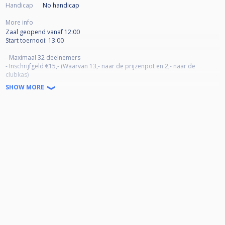
Handicap
No handicap
More info
Zaal geopend vanaf 12:00
Start toernooi: 13:00
- Maximaal 32 deelnemers
- Inschrijfgeld €15,- (Waarvan 13,- naar de prijzenpot en 2,- naar de
clubkas)
- Prijzengeld is vanaf plaats 1 t/m gedeelde 3e plaats.
SHOW MORE
- Alternate Break
- Dubbel Knock-Out tot de laatste 16 spelers.
- Race naar de 4 / Verliezersronde race naar de 4 (afhankelijk van aantal
spelers)
Reserve:
1.