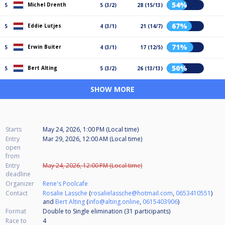
54%
Michel Drenth
5
5 (3/2)
28 (15/13)
67%
Eddie Lutjes
5
4 (3/1)
21 (14/7)
71%
Erwin Buiter
5
4 (3/1)
17 (12/5)
50%
Bert Alting
5
5 (3/2)
26 (13/13)
SHOW MORE
Starts
May 24, 2026, 1:00 PM (Local time)
Entry
Mar 29, 2026, 12:00 AM (Local time)
open
from
Entry
May 24, 2026, 12:00 PM (Local time)
deadline
Organizer
Rene's Poolcafe
Contact
Rosalie Lassche
(
rosalielassche@hotmail.com
,
0653410551
)
and
Bert Alting
(
info@alting.online
,
0615403906
)
Format
Double to Single elimination (31
participants
)
Race to
4