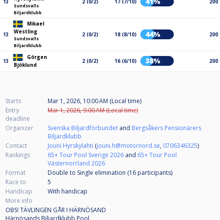
41%
13
2 (0/2)
17 (7/10)
200
Sundsvalls
Biljardklubb
Mikael
Westling
44%
13
2 (0/2)
18 (8/10)
200
Sundsvalls
Biljardklubb
Görgen
38%
13
2 (0/2)
16 (6/10)
200
Bjöklund
Starts
Mar 1, 2026, 10:00 AM (Local time)
Entry
Mar 1, 2026, 9:00 AM (Local time)
deadline
Organizer
Svenska Biljardförbundet
and
Bergsåkers Pensionärers
Biljardklubb
Contact
Jouni Hyrskylahti
(
jouni.h@motornord.se
,
0706346325
)
Rankings
65+ Tour Pool Sverige 2026
and
65+ Tour Pool
Västernorrland 2026
Format
Double to Single elimination (16
participants
)
Race to
5
Handicap
With handicap
More info
OBS! TÄVLINGEN GÅR I HÄRNÖSAND
Härnösands Biljardklubb Pool.