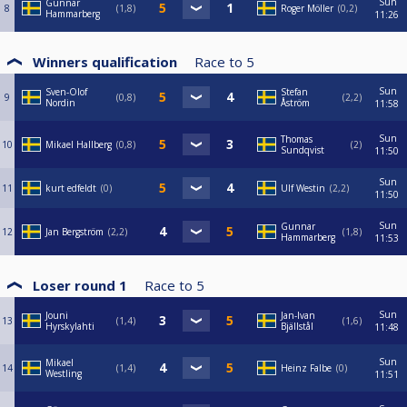
Sun
Gunnar
8
1,8
Roger Möller
0,2
Hammarberg
11:26
Winners qualification
Race to
5
Sun
Sven-Olof
Stefan
9
0,8
2,2
Nordin
Åström
11:58
Sun
Thomas
10
Mikael Hallberg
0,8
2
Sundqvist
11:50
Sun
11
kurt edfeldt
0
Ulf Westin
2,2
11:50
Sun
Gunnar
12
Jan Bergström
2,2
1,8
Hammarberg
11:53
Loser round 1
Race to
5
Sun
Jouni
Jan-Ivan
13
1,4
1,6
Hyrskylahti
Bjällstål
11:48
Sun
Mikael
14
1,4
Heinz Falbe
0
Westling
11:51