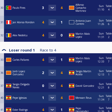
Alfonso
Sun
Table
30
Paulo Pires
Camacho
11:10
4
Martinez
Sun
Table
Antonio Juan
31
Jair Alonso Rondon
Carrero
11:26
6
Sun
Table
Martin Malo
32
Alex Nedelcu
Lopez
11:31
2
Loser round 1
Race to
4
Sun
Table
Martin Malo
33
Carles Pallares
Lopez
12:33
7
Sun
Table
Jordi Lopez
Sergio Martín
36
Gonzalez
Acosta
12:13
1
Sun
Table
Sergio Delgado
37
David Gonzalez
Navas
12:21
8
Sun
Table
40
Pepe Iglesias
Merwan Reus
11:34
7
Sun
Table
Pepo
41
Ester Rodrigo
Hernández
11:39
9