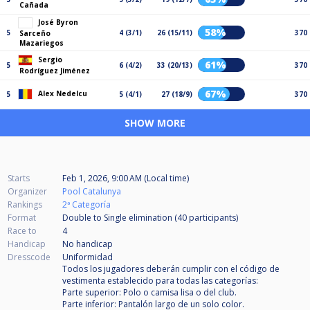
Cañada
José Byron
58%
5
4 (3/1)
26 (15/11)
370
Sarceño
Mazariegos
Sergio
61%
5
6 (4/2)
33 (20/13)
370
Rodríguez Jiménez
67%
Alex Nedelcu
5
5 (4/1)
27 (18/9)
370
SHOW MORE
Starts
Feb 1, 2026, 9:00 AM (Local time)
Organizer
Pool Catalunya
Rankings
2ª Categoría
Format
Double to Single elimination (40
participants
)
Race to
4
Handicap
No handicap
Dresscode
Uniformidad
Todos los jugadores deberán cumplir con el código de
vestimenta establecido para todas las categorías:
Parte superior: Polo o camisa lisa o del club.
Parte inferior: Pantalón largo de un solo color.