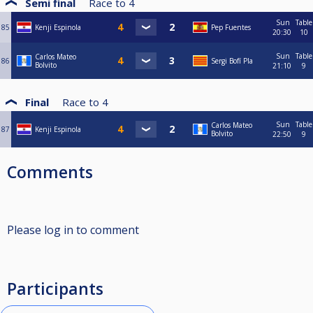
Semi final
Race to
4
Sun
Table
85
Kenji Espinola
Pep Fuentes
20:30
10
Sun
Table
Carlos Mateo
86
Sergi Bofí Pla
Bolvito
21:10
9
Final
Race to
4
Sun
Table
Carlos Mateo
87
Kenji Espinola
Bolvito
22:50
9
Comments
Please log in to comment
Participants