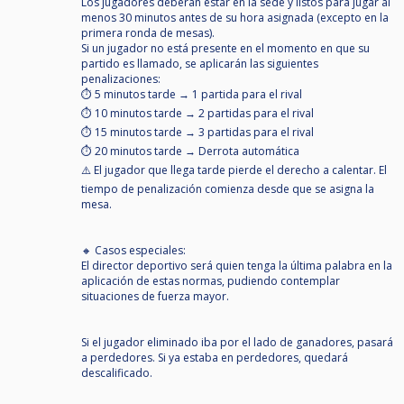
Los jugadores deberán estar en la sede y listos para jugar al
menos 30 minutos antes de su hora asignada (excepto en la
primera ronda de mesas).
Si un jugador no está presente en el momento en que su
partido es llamado, se aplicarán las siguientes
penalizaciones:
⏱️ 5 minutos tarde → 1 partida para el rival
⏱️ 10 minutos tarde → 2 partidas para el rival
⏱️ 15 minutos tarde → 3 partidas para el rival
⏱️ 20 minutos tarde → Derrota automática
⚠️ El jugador que llega tarde pierde el derecho a calentar. El
tiempo de penalización comienza desde que se asigna la
mesa.
🔸 Casos especiales:
El director deportivo será quien tenga la última palabra en la
aplicación de estas normas, pudiendo contemplar
situaciones de fuerza mayor.
Si el jugador eliminado iba por el lado de ganadores, pasará
a perdedores. Si ya estaba en perdedores, quedará
descalificado.