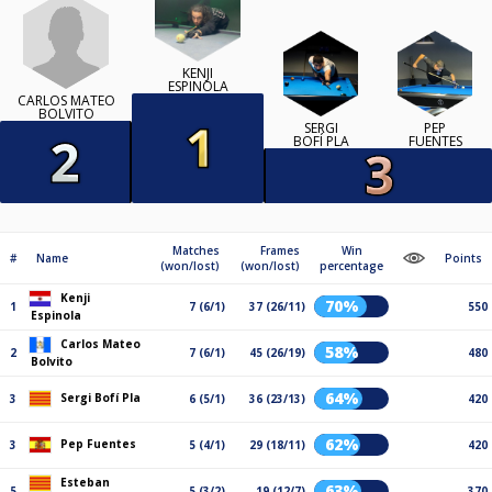
KENJI
ESPINOLA
CARLOS MATEO
BOLVITO
SERGI
PEP
BOFÍ PLA
FUENTES
Matches
Frames
Win
#
Name
Points
(won/lost)
(won/lost)
percentage
Kenji
70%
1
7 (6/1)
37 (26/11)
550
Espinola
Carlos Mateo
58%
2
7 (6/1)
45 (26/19)
480
Bolvito
64%
Sergi Bofí Pla
3
6 (5/1)
36 (23/13)
420
62%
Pep Fuentes
3
5 (4/1)
29 (18/11)
420
Esteban
63%
5
5 (3/2)
19 (12/7)
370