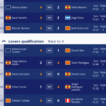
Sun
Table
62
Mónica Jordan
Pablo Moreno
14:22
2
Sun
Table
63
Josué Sarceño
Jorge Flores
14:23
8
Sun
Table
64
Manuel Serrano
Jordi Duch civit
14:23
4
Losers qualification
Race to
4
Sun
Table
Antonio Juan
65
Daniel Boix
Carrero
17:09
7
Sun
Table
Sergio Martín
66
Silver Pedragosa
Acosta
14:48
3
Sun
Table
67
David Gonzalez
Daniel Cano
14:57
9
Sergio
Sun
Table
68
Erhan Yuruk
Rodríguez
15:28
1
Jiménez
Sun
Table
Jair Alonso
69
Esteban Cañada
Rondon
15:27
10