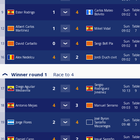
Sun
Table
Carlos Mateo
9
Ester Rodrigo
Bolvito
09:02
6
Sun
Table
Albert Carlos
12
Mikel Vidal
Martínez
09:02
7
Sun
Table
13
David Carballo
Sergi Bofí Pla
09:02
8
Sun
Table
16
Alex Nedelcu
Jordi Duch civit
09:02
9
Winner round 1
Race to
4
Sergio
Sun
Table
Diego Aguilar
17
Rodríguez
Mediavilla
10:13
9
Jiménez
Sun
Table
18
Antonio Mejias
Manuel Serrano
09:03
10
José Byron
Sun
Table
19
Jorge Flores
Sarceño
09:48
3
Mazariegos
Sun
Table
20
Daniel Cano
Josué Sarceño