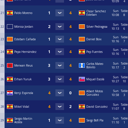
10:09
4
Sun
Table
Oscar Sanchez
21
Pablo Moreno
Esteban
10:08
8
Sun
Table
22
Mónica Jordan
Silver Pedragosa
10:13
6
Sun
Table
23
Esteban Cañada
Daniel Boix
10:16
7
Sun
Table
24
Pepo Hernández
Pep Fuentes
10:16
1
Sun
Table
Carlos Mateo
25
Merwan Reus
Bolvito
10:17
2
Sun
Table
26
Erhan Yuruk
Miquel Escolà
10:27
10
Sun
Table
Albert Motos
27
Kenji Espinola
González
10:58
3
Sun
Table
28
Mikel Vidal
David Gonzalez
11:07
8
Sun
Table
Sergio Martín
29
Sergi Bofí Pla
Acosta
11:10
1