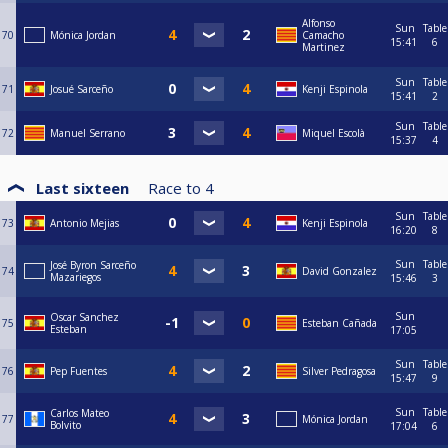
Alfonso
Sun
Table
70
Mónica Jordan
Camacho
15:41
6
Martinez
Sun
Table
71
Josué Sarceño
Kenji Espinola
15:41
2
Sun
Table
72
Manuel Serrano
Miquel Escolà
15:37
4
Last sixteen
Race to
4
Sun
Table
73
Antonio Mejias
Kenji Espinola
16:20
8
Sun
Table
José Byron Sarceño
74
David Gonzalez
Mazariegos
15:46
3
Sun
Oscar Sanchez
75
Esteban Cañada
Esteban
17:05
Sun
Table
76
Pep Fuentes
Silver Pedragosa
15:47
9
Sun
Table
Carlos Mateo
77
Mónica Jordan
Bolvito
17:04
6