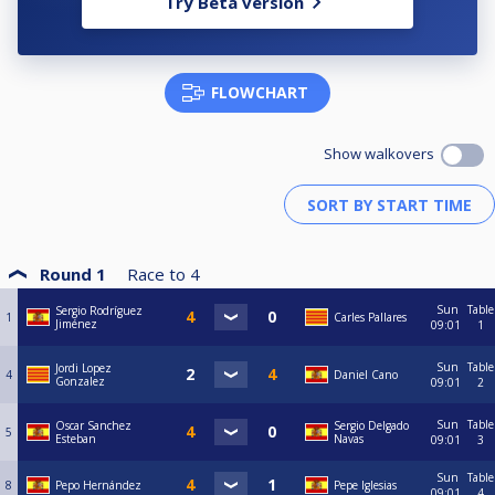
Try Beta version
FLOWCHART
Show walkovers
Round 1
Race to
4
Sun
Table
Sergio Rodríguez
1
Carles Pallares
Jiménez
09:01
1
Sun
Table
Jordi Lopez
4
Daniel Cano
Gonzalez
09:01
2
Sun
Table
Oscar Sanchez
Sergio Delgado
5
Esteban
Navas
09:01
3
Sun
Table
8
Pepo Hernández
Pepe Iglesias
09:01
4