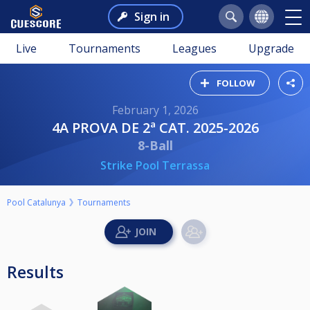
Sign in
Live
Tournaments
Leagues
Upgrade
FOLLOW
February 1, 2026
4A PROVA DE 2ª CAT. 2025-2026
8-Ball
Strike Pool Terrassa
Pool Catalunya
Tournaments
Results