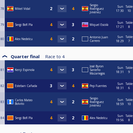
Sergio
Sun
Table
78
Mikel Vidal
Rodríguez
17:30
10
Jiménez
Sun
Table
79
Sergi Bofí Pla
Miquel Escolà
17:21
8
Sun
Table
Antonio Juan
80
Alex Nedelcu
Carrero
18:29
7
Quarter final
Race to
4
José Byron
Sun
Table
81
Kenji Espinola
Sarceño
18:31
9
Mazariegos
Sun
Table
82
Esteban Cañada
Pep Fuentes
18:31
6
Sergio
Sun
Table
Carlos Mateo
83
Rodríguez
Bolvito
18:59
10
Jiménez
Sun
Table
84
Sergi Bofí Pla
Alex Nedelcu
19:56
8