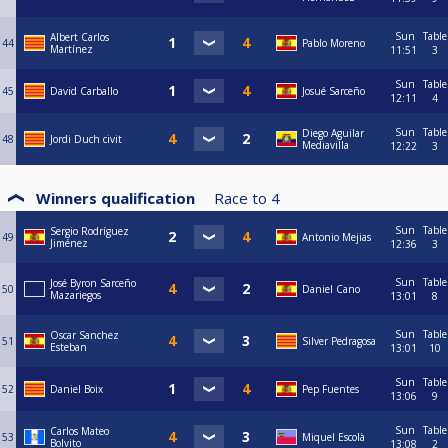
Sun
Table
Albert Carlos
44
Pablo Moreno
Martínez
11:51
3
Sun
Table
45
David Carballo
Josué Sarceño
12:11
4
Sun
Table
Diego Aguilar
48
Jordi Duch civit
Mediavilla
12:22
3
Winners qualification
Race to
4
Sun
Table
Sergio Rodríguez
49
Antonio Mejias
Jiménez
12:36
3
Sun
Table
José Byron Sarceño
50
Daniel Cano
Mazariegos
13:01
8
Sun
Table
Oscar Sanchez
51
Silver Pedragosa
Esteban
13:01
10
Sun
Table
52
Daniel Boix
Pep Fuentes
13:06
9
Sun
Table
Carlos Mateo
53
Miquel Escolà
Bolvito
13:08
2