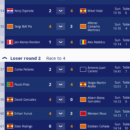
Sun
Table
54
Kenji Espinola
Mikel Vidal
13:10
6
Alfonso
Sun
Table
55
Sergi Bofí Pla
Camacho
13:10
4
Martinez
Sun
Table
56
Jair Alonso Rondon
Alex Nedelcu
13:14
1
Loser round 2
Race to
4
Sun
Table
Antonio Juan
57
Carles Pallares
Carrero
14:41
7
Sun
Table
Sergio Martín
58
Paulo Pires
Acosta
13:51
3
Sun
Table
Albert Motos
59
David Gonzalez
González
14:13
9
Sun
Table
60
Erhan Yuruk
Merwan Reus
14:13
1
Sun
Table
61
Ester Rodrigo
Esteban Cañada
14:14
10