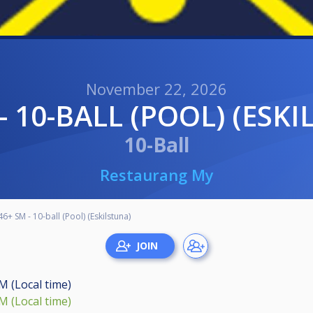
November 22, 2026
 - 10-BALL (POOL) (ESK
10-Ball
Restaurang My
46+ SM - 10-ball (Pool) (Eskilstuna)
M (Local time)
M (Local time)