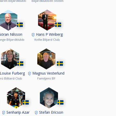
dären Biljardklubb
Biljardklubben Stöten
öran Nilsson
Hans P Winberg
änge Biljardklubb
Kville Biljard Club
Louise Furberg
Magnus Vesterlund
ro Billiard Club
Familjens BF
Senharip Azar
Stefan Ericson