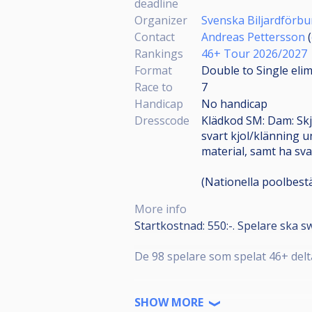
deadline
Organizer
Svenska Biljardförb
Contact
Andreas Pettersson
(
Rankings
46+ Tour 2026/2027
Format
Double to Single eli
Race to
7
Handicap
No handicap
Dresscode
Klädkod SM: Dam: Skjo
svart kjol/klänning u
material, samt ha svar
(Nationella poolbest
More info
Startkostnad: 550:-. Spelare ska s
De 98 spelare som spelat 46+ deltä
---
SHOW MORE