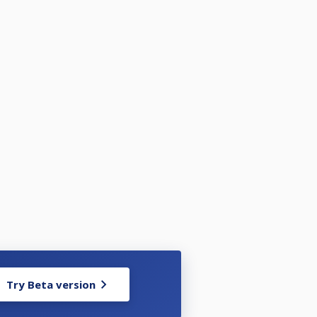
gen 2026. I säsongen 2026 ingår
.
Try Beta version