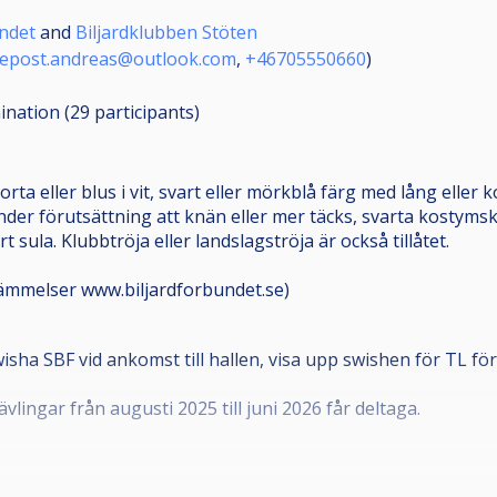
undet
and
Biljardklubben Stöten
epost.andreas@outlook.com
,
+46705550660
)
mination (29
participants
)
rta eller blus i vit, svart eller mörkblå färg med lång eller 
nder förutsättning att knän eller mer täcks, svarta kostymskor
t sula. Klubbtröja eller landslagströja är också tillåtet.
ämmelser www.biljardforbundet.se)
wisha SBF vid ankomst till hallen, visa upp swishen för TL f
vlingar från augusti 2025 till juni 2026 får deltaga.