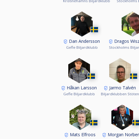
Kristinehamns Biljardklubb
Stockholms B
Dan Andersson
Dragos Wisz
Gefle Biljardklubb
Stockholms Bilja
Håkan Larsson
Jarmo Talvén
Gefle Biljardklubb
Biljardklubben Stöte
Mats Elfroos
Morgan Norber