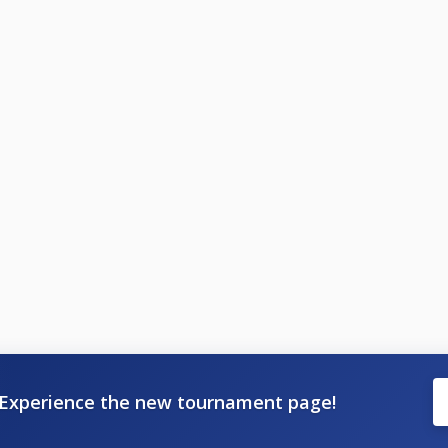
 behöver man ha deltagit i minst en 46+ tävling under säson
2025.
h utgör 2026/2027s första tävlingar. 4 SM och 6 deltävlingar
Experience the new tournament page!