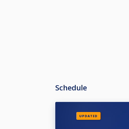
För att få delta i 46+ SM 2026 så
även de 2 sista omgångarna från 
Tävlingarna ingår i 46+ touren, oc
Schedule
UPDATED