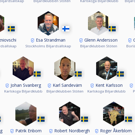
iljardsällskap
Biljardklubben Stöten
Karlskoga Biljardklubb
Biljar
niovschi
Esa Strandman
Glenn Andersson
G
rdsällskap
Stockholms Biljardsällskap
Biljardklubben Stöten
Borl
Johan Svanberg
Karl Sandevärn
Kent Karlsson
n
Karlskoga Biljardklubb
Biljardklubben Stöten
Karlskoga Biljardklubb
P
g
Patrik Enbom
Robert Nordbergh
Roger Åkerblom