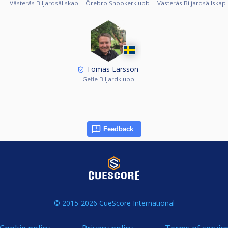
Västerås Biljardsällskap
Örebro Snookerklubb
Västerås Biljardsällskap
Tomas Larsson
Gefle Biljardklubb
Feedback
© 2015-2026 CueScore International