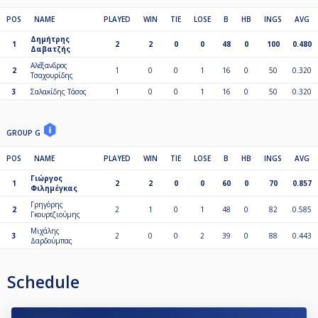
POS
NAME
PLAYED
WIN
TIE
LOSE
B
HB
INGS
AVG
Δημήτρης
1
2
2
0
0
48
0
100
0.480
Δαβατζής
Αλέξανδρος
2
1
0
0
1
16
0
50
0.320
Τσαχουρίδης
3
Σαλακίδης Τάσος
1
0
0
1
16
0
50
0.320
GROUP G
POS
NAME
PLAYED
WIN
TIE
LOSE
B
HB
INGS
AVG
Γιώργος
1
2
2
0
0
60
0
70
0.857
Φιλημέγκας
Γρηγόρης
2
2
1
0
1
48
0
82
0.585
Γκουρτζιούμης
Μιχάλης
3
2
0
0
2
39
0
88
0.443
Δαρδούμπας
Schedule