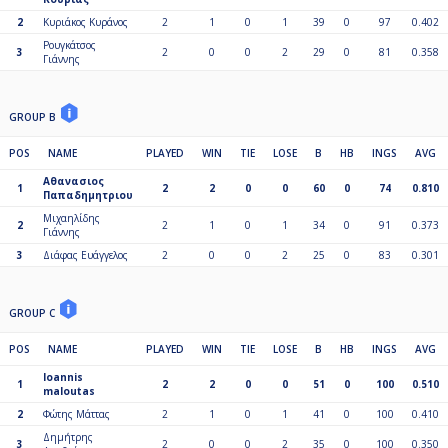
2
Κυριάκος Κυράνος
2
1
0
1
39
0
97
0.402
Ρουγκάτσος
3
2
0
0
2
29
0
81
0.358
Γιάννης
GROUP B
POS
NAME
PLAYED
WIN
TIE
LOSE
B
HB
INGS
AVG
Αθανασιος
1
2
2
0
0
60
0
74
0.810
Παπαδημητριου
Μιχαηλίδης
2
2
1
0
1
34
0
91
0.373
Γιάννης
3
Διάφας Ευάγγελος
2
0
0
2
25
0
83
0.301
GROUP C
POS
NAME
PLAYED
WIN
TIE
LOSE
B
HB
INGS
AVG
Ioannis
1
2
2
0
0
51
0
100
0.510
maloutas
2
Φώτης Μάττας
2
1
0
1
41
0
100
0.410
Δημήτρης
3
2
0
0
2
35
0
100
0.350