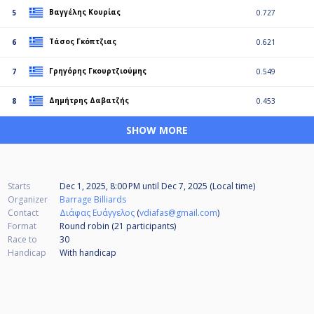
Βαγγέλης Κουρίας
5
0.727
Τάσος Γκόπτζιας
6
0.621
Γρηγόρης Γκουρτζιούμης
7
0.549
Δημήτρης Δαβατζής
8
0.453
SHOW MORE
Starts
Dec 1, 2025, 8:00 PM
until
Dec 7, 2025 (Local time)
Organizer
Barrage Billiards
Contact
Διάφας Ευάγγελος
(
vdiafas@gmail.com
)
Format
Round robin (21
participants
)
Race to
30
Handicap
With handicap