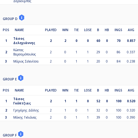
Δαρδούμπας
GROUP D
POS
NAME
PLAYED
WIN
TIE
LOSE
B
HB
INGS
AVG
Τάσος
1
2
2
0
0
60
0
70
0.857
Δεληγιάννης
Κώστας
2
2
0
1
1
29
0
86
0.337
Βαρσαμόπουλος
3
Μάριος Σελενίτσα
2
0
1
1
20
0
84
0.238
GROUP E
POS
NAME
PLAYED
WIN
TIE
LOSE
B
HB
INGS
AVG
Τάσος
1
2
1
1
0
52
0
100
0.520
Γκόπτζιας
2
Γρηγόρης Δάλλης
2
1
0
1
32
0
100
0.320
3
Μάκης Γκλιάνας
2
0
1
1
39
0
100
0.390
GROUP F