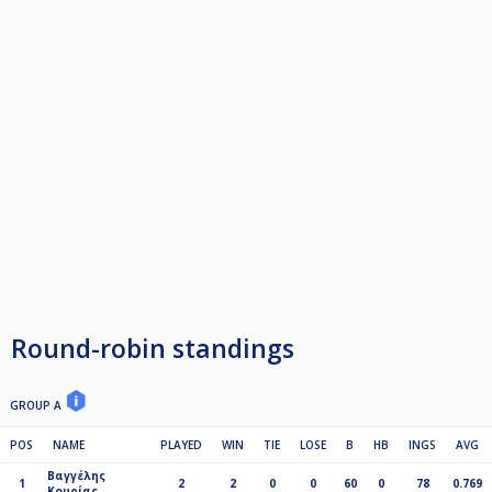
Round-robin standings
GROUP A
POS
NAME
PLAYED
WIN
TIE
LOSE
B
HB
INGS
AVG
Βαγγέλης
1
2
2
0
0
60
0
78
0.769
Κουρίας