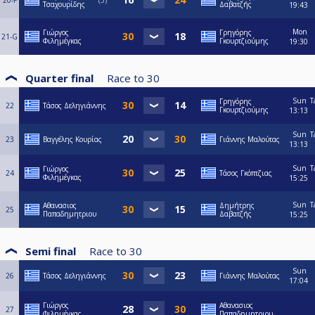
20-F
5
Τσαχουρίδης
Δαβατζής
19:43
Mon
Γιώργος
Γρηγόρης
21-G
Φιλημέγκας
Γκουρτζιούμης
19:30
Quarter final
Race to
30
Sun
T
Γρηγόρης
22
Τάσος Δεληγιάννης
Γκουρτζιούμης
13:13
Sun
T
23
Βαγγέλης Κουρίας
Γιάννης Μαλούτας
13:13
Sun
T
Γιώργος
24
Τάσος Γκόπτζιας
Φιλημέγκας
15:25
Sun
T
Αθανασιος
Δημήτρης
25
Παπαδημητριου
Δαβατζής
15:25
Semi final
Race to
30
Sun
26
Τάσος Δεληγιάννης
Γιάννης Μαλούτας
17:04
Γιώργος
Αθανασιος
27
Φιλημέγκας
Παπαδημητριου