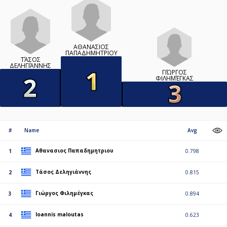
ΑΘΑΝΑΣΙΟΣ
ΠΑΠΑΔΗΜΗΤΡΙΟΥ
ΤΆΣΟΣ
ΔΕΛΗΓΙΆΝΝΗΣ
ΓΙΏΡΓΟΣ
ΦΙΛΗΜΈΓΚΑΣ
#
Name
Avg
Αθανασιος Παπαδημητριου
1
0.798
Τάσος Δεληγιάννης
2
0.815
Γιώργος Φιλημέγκας
3
0.894
Ioannis maloutas
4
0.623