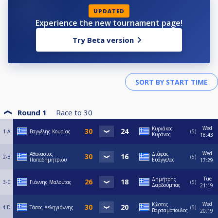
UPDATED
Experience the new tournament page!
Try Beta version
Round 1
Race to
30
Wed
Κυριάκος
1-A
Βαγγέλης Κουρίας
5
Κυράνος
18:43
Wed
Αθανασιος
Διάφας
2-B
5
Παπαδημητριου
Ευάγγελος
17:29
Tue
Δημήτρης
3-C
Γιάννης Μαλούτας
5
Δαρδούμπας
21:19
Wed
Κώστας
4-D
Τάσος Δεληγιάννης
5
Βαρσαμόπουλος
20:19