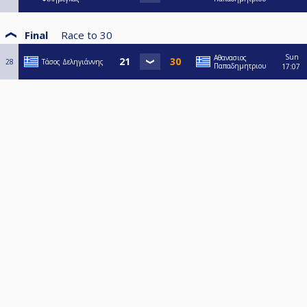
Final
Race to
30
Sun
Αθανασιος
28
Τάσος Δεληγιάννης
Παπαδημητριου
17:07