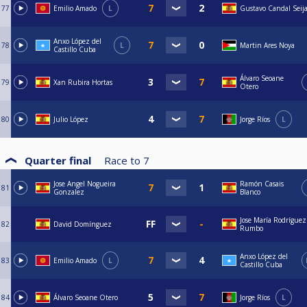
77
Emilio Amado
L
Gustavo Candal Seij
Anxo López del
78
L
Martin Ares Noya
Castillo Cuba
Álvaro Seoane
79
Xan Rubira Hortas
Otero
80
Julio López
Jorge Ríos
L
Quarter final
Race to
7
Jose Angel Nogueira
Ramón Casais
81
Gonzalez
Blanco
Jose María Rodríguez
82
David Domínguez
Rumbo
Anxo López del
83
Emilio Amado
L
Castillo Cuba
84
Álvaro Seoane Otero
Jorge Ríos
L