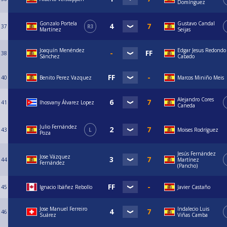
Domínguez
Gonzalo Portela
Gustavo Candal
37
R3
Martínez
Seijas
Joaquín Menéndez
Edgar Jesus Redondo
38
Sánchez
Cabado
40
Benito Perez Vazquez
Marcos Miniño Meis
Alejandro Cores
41
Ihosvany Álvarez Lopez
Caneda
Julio Fernández
43
L
Moises Rodríguez
Poza
Jesús Fernández
Jose Vázquez
44
Martínez
Fernández
(Pancho)
45
Ignacio Ibáñez Rebollo
Javier Castaño
Jose Manuel Ferreiro
Indalecio Luis
46
Suárez
Viñas Camba