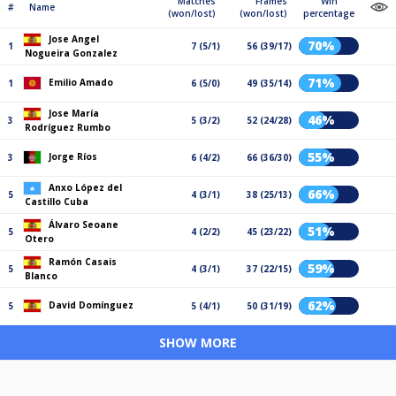
Matches
Frames
Win
#
Name
(won/lost)
(won/lost)
percentage
Jose Angel
70%
1
7 (5/1)
56 (39/17)
Nogueira Gonzalez
71%
Emilio Amado
1
6 (5/0)
49 (35/14)
Jose María
46%
3
5 (3/2)
52 (24/28)
Rodríguez Rumbo
55%
Jorge Ríos
3
6 (4/2)
66 (36/30)
Anxo López del
66%
5
4 (3/1)
38 (25/13)
Castillo Cuba
Álvaro Seoane
51%
5
4 (2/2)
45 (23/22)
Otero
Ramón Casais
59%
5
4 (3/1)
37 (22/15)
Blanco
62%
David Domínguez
5
5 (4/1)
50 (31/19)
SHOW MORE