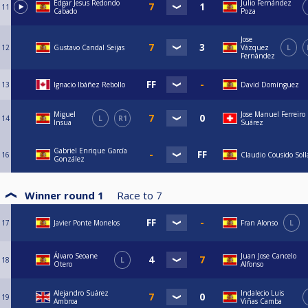
Edgar Jesus Redondo
Julio Fernández
11
Cabado
Poza
Jose
12
Gustavo Candal Seijas
Vázquez
L
Fernández
13
Ignacio Ibáñez Rebollo
David Domínguez
Miguel
Jose Manuel Ferreiro
14
L
R1
Insua
Suárez
Gabriel Enrique García
16
Claudio Cousido Soll
González
Winner round 1
Race to
7
17
Javier Ponte Monelos
Fran Alonso
L
Álvaro Seoane
Juan Jose Cancelo
18
L
Otero
Alfonso
Alejandro Suárez
Indalecio Luis
19
Ambroa
Viñas Camba