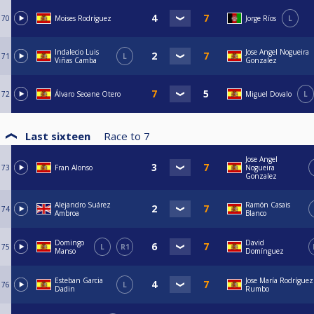
70
Moises Rodríguez
Jorge Ríos
L
Indalecio Luis
Jose Angel Nogueira
71
L
Viñas Camba
Gonzalez
72
Álvaro Seoane Otero
Miguel Dovalo
L
Last sixteen
Race to
7
Jose Angel
73
Fran Alonso
Nogueira
Gonzalez
Alejandro Suárez
Ramón Casais
74
Ambroa
Blanco
Domingo
David
75
L
R1
Manso
Domínguez
Esteban Garcia
Jose María Rodríguez
76
L
Dadin
Rumbo