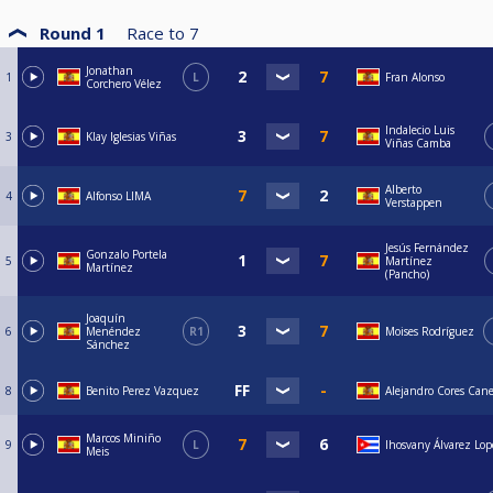
Round 1
Race to
7
Jonathan
1
L
Fran Alonso
Corchero Vélez
Indalecio Luis
3
Klay Iglesias Viñas
Viñas Camba
Alberto
4
Alfonso LIMA
Verstappen
Jesús Fernández
Gonzalo Portela
5
Martínez
Martínez
(Pancho)
Joaquín
6
Menéndez
R1
Moises Rodríguez
Sánchez
8
Benito Perez Vazquez
Alejandro Cores Can
Marcos Miniño
9
L
Ihosvany Álvarez Lo
Meis