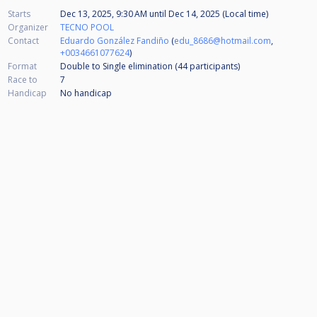
Starts
Dec 13, 2025, 9:30 AM
until
Dec 14, 2025 (Local time)
Organizer
TECNO POOL
Contact
Eduardo González Fandiño
(
edu_8686@hotmail.com
,
+0034661077624
)
Format
Double to Single elimination (44
participants
)
Race to
7
Handicap
No handicap