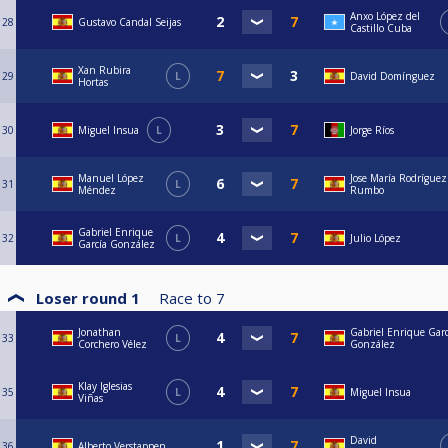
Anxo López del
28
Gustavo Candal Seijas
Castillo Cuba
Xan Rubira
29
L
David Domínguez
Hortas
30
Miguel Insua
L
Jorge Ríos
Manuel López
Jose María Rodríguez
31
L
Méndez
Rumbo
Gabriel Enrique
32
L
Julio López
García González
Loser round 1
Race to
7
Jonathan
Gabriel Enrique Garc
33
L
Corchero Vélez
González
Klay Iglesias
35
L
Miguel Insua
Viñas
David
36
Alberto Verstappen