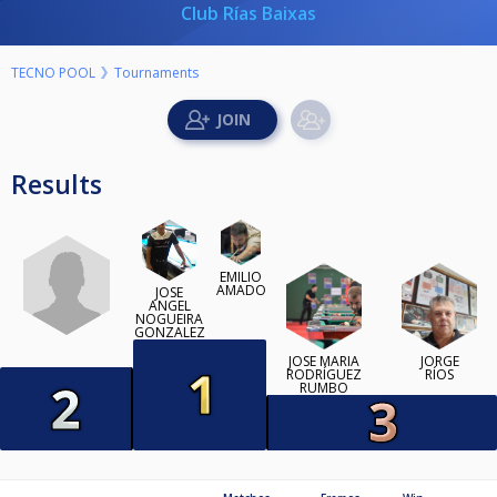
Club Rías Baixas
TECNO POOL
Tournaments
Results
EMILIO
AMADO
JOSE
ANGEL
NOGUEIRA
GONZALEZ
JOSE MARÍA
JORGE
RODRÍGUEZ
RÍOS
RUMBO