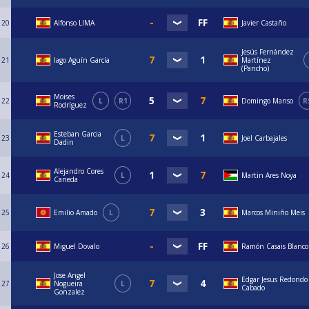
20
Alfonso LIMA
Javier Castaño
Jesús Fernández
21
Iago Aguín García
Martínez
(Pancho)
Moises
22
L
R1
Domingo Manso
R
Rodríguez
Esteban Garcia
23
L
Joel Carbajales
Dadin
Alejandro Cores
24
L
Martin Ares Noya
Caneda
25
Emilio Amado
L
Marcos Miniño Meis
26
Miguel Dovalo
Ramón Casais Blanco
Jose Angel
Edgar Jesus Redondo
27
Nogueira
L
Cabado
Gonzalez