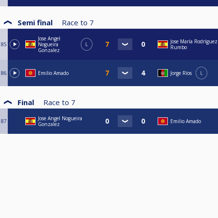
Semi final
Race to
7
Jose Angel
Jose María Rodríguez
85
Nogueira
L
Rumbo
Gonzalez
86
Emilio Amado
Jorge Ríos
L
Final
Race to
7
Jose Angel Nogueira
87
Emilio Amado
Gonzalez