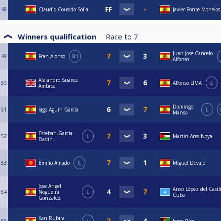
48
Claudio Cousido Solla
Javier Ponte Monelos
Winners qualification
Race to
7
Juan Jose Cancelo
49
Fran Alonso
R1
Alfonso
Alejandro Suárez
50
Alfonso LIMA
L
Ambroa
Domingo
51
Iago Aguín García
L
Manso
Esteban Garcia
52
L
Martin Ares Noya
Dadin
53
Emilio Amado
L
Miguel Dovalo
Jose Angel
Anxo López del Castil
54
Nogueira
L
Cuba
Gonzalez
Xan Rubira