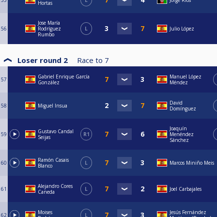
55
L
Jorge Ríos
Hortas
Jose María
56
Rodríguez
L
Julio López
Rumbo
Loser round 2
Race to
7
Gabriel Enrique García
Manuel López
57
González
Méndez
David
58
Miguel Insua
Domínguez
Joaquín
Gustavo Candal
59
R1
Menéndez
Seijas
Sánchez
Ramón Casais
60
L
Marcos Miniño Meis
Blanco
Alejandro Cores
61
L
Joel Carbajales
Caneda
Moises
Jesús Fernández
62
L