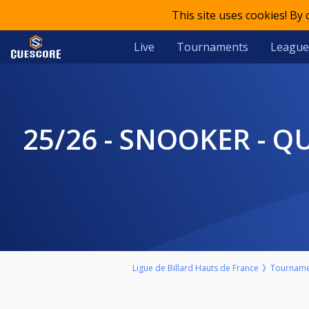
This site uses cookies! By
Live
Tournaments
League
25/26 - SNOOKER - QUALIFICATION COUPE DE FRANCE - 1ER TOUR -
Ligue de Billard Hauts de France
Tourname