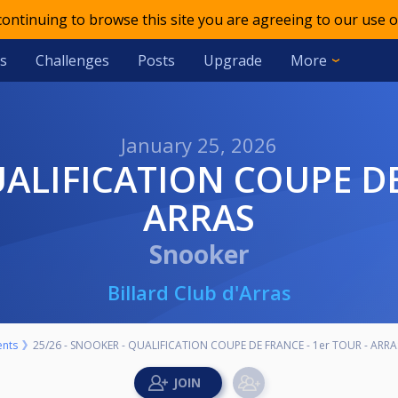
 continuing to browse this site you are agreeing to our use o
s
Challenges
Posts
Upgrade
More
January 25, 2026
ARRAS
Snooker
Billard Club d'Arras
nts
25/26 - SNOOKER - QUALIFICATION COUPE DE FRANCE - 1er TOUR - ARRA