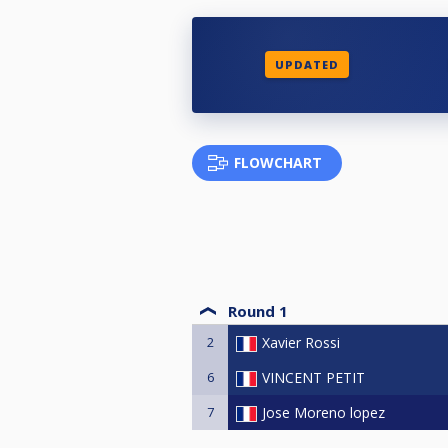
UPDATED
FLOWCHART
Round 1
2
Xavier Rossi
6
VINCENT PETIT
7
Jose Moreno lopez