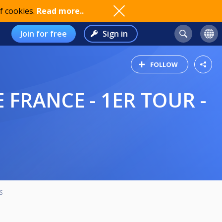
f cookies.
Read more..
Join for free
Sign in
FOLLOW
S