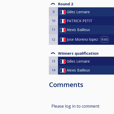
Round 2
9
Gilles Lemaire
10
PATRICK PETIT
11
Alexis Bailleux
R66
Jose Moreno lopez
12
Winners qualification
13
Gilles Lemaire
14
Alexis Bailleux
Comments
Please log in to comment