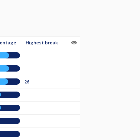
centage
Highest break
26