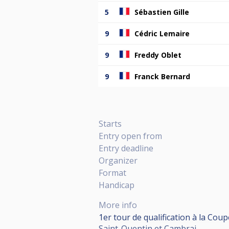
5
Sébastien Gille
9
Cédric Lemaire
9
Freddy Oblet
9
Franck Bernard
Starts
Entry open from
Entry deadline
Organizer
Format
Handicap
More info
1er tour de qualification à la Cou
Saint-Quentin et Cambrai.