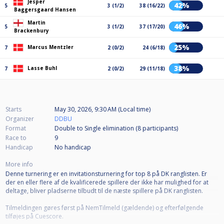
Jesper
42%
5
3 (1/2)
38 (16/22)
Baggersgaard Hansen
Martin
46%
5
3 (1/2)
37 (17/20)
Brackenbury
25%
Marcus Mentzler
7
2 (0/2)
24 (6/18)
38%
Lasse Buhl
7
2 (0/2)
29 (11/18)
Starts
May 30, 2026, 9:30 AM (Local time)
Organizer
DDBU
Format
Double to Single elimination (8
participants
)
Race to
9
Handicap
No handicap
More info
Denne turnering er en invitationsturnering for top 8 på DK ranglisten. Er
der en eller flere af de kvalificerede spillere der ikke har mulighed for at
deltage, bliver pladserne tilbudt til de næste spillere på DK ranglisten.
Tilmeldingen gøres først på NemTilmeld (gældende) og efterfølgende
tilføjes på Cuescore.