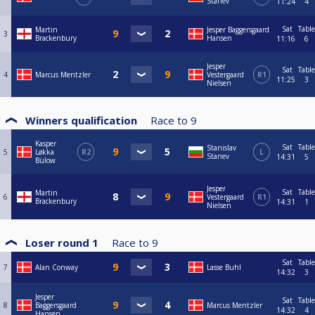
Stanev
11:24
4
Poolregler-
Sat
Table
Martin
Jesper Baggersgaard
3
Brackenbury
Hansen
11:16
6
https://wpapool.com/rules/
(Rules of Play)
Jesper
Sat
Table
4
Marcus Mentzler
Vestergaard
R1
11:25
3
Nielsen
Winners qualification
Race to
9
Kasper
Sat
Table
Stanislav
5
Løkka
R2
L
Stanev
14:31
5
Bülow
Jesper
Sat
Table
Martin
6
Vestergaard
R1
Brackenbury
14:31
1
Nielsen
Loser round 1
Race to
9
Sat
Table
7
Alan Conway
Lasse Buhl
14:32
3
Jesper
Sat
Table
8
Baggersgaard
Marcus Mentzler
14:32
4
Hansen