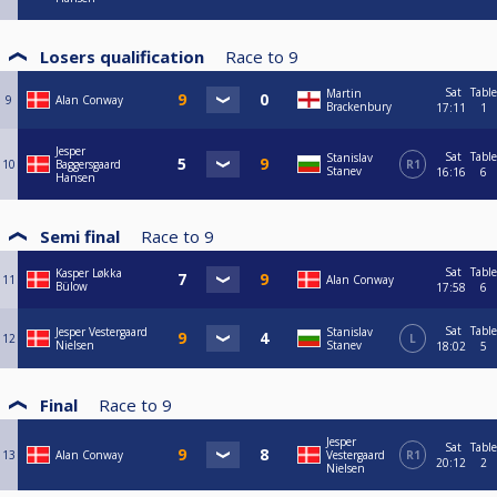
Losers qualification
Race to
9
Sat
Table
Martin
9
Alan Conway
Brackenbury
17:11
1
Jesper
Sat
Table
Stanislav
10
Baggersgaard
R1
Stanev
16:16
6
Hansen
Semi final
Race to
9
Sat
Table
Kasper Løkka
11
Alan Conway
Bülow
17:58
6
Sat
Table
Jesper Vestergaard
Stanislav
12
L
Nielsen
Stanev
18:02
5
Final
Race to
9
Jesper
Sat
Table
13
Alan Conway
Vestergaard
R1
20:12
2
Nielsen