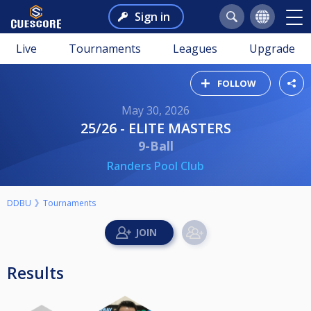
Sign in
Live
Tournaments
Leagues
Upgrade
FOLLOW
May 30, 2026
25/26 - ELITE MASTERS
9-Ball
Randers Pool Club
DDBU
Tournaments
Results