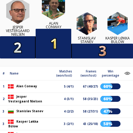
ALAN
CONWAY
JESPER
VESTERGAARD
NIELSEN
STANISLAV
KASPER LØKKA
STANEV
BÜLOW
Matches
Frames
Win
#
Name
(won/lost)
(won/lost)
percentage
60%
Alan Conway
1
5 (4/1)
67 (40/27)
Jesper
60%
2
4 (3/1)
58 (35/23)
Vestergaard Nielsen
47%
Stanislav Stanev
3
4 (2/2)
58 (27/31)
Kasper Løkka
58%
3
3 (2/1)
43 (25/18)
Bülow