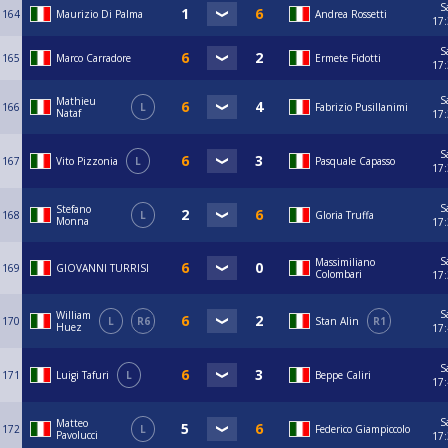
S
164
Maurizio Di Palma
Andrea Rossetti
17
S
165
Marco Carradore
Ermete Fidotti
17
S
Mathieu
166
L
Fabrizio Pusillanimi
Nataf
17
S
167
Vito Pizzonia
L
Pasquale Capasso
17
S
Stefano
168
L
Gloria Truffa
Monna
17
S
Massimiliano
169
GIOVANNI TURRISI
Colombari
17
S
William
170
L
R6
Stan Alin
R1
Huez
17
S
171
Luigi Tafuri
L
Beppe Caliri
17
S
Matteo
172
L
Federico Giampiccolo
Pavolucci
17