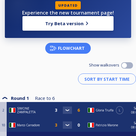
UPDATED
Experience the new tournament page!
Try Beta version
FLOWCHART
Show walkovers
Round 1
Race to
6
S
SIMONE
2
Gloria Truffa
L
ZAMPALETTA
08
S
10
Marco Carradore
Patrizio Marone
08