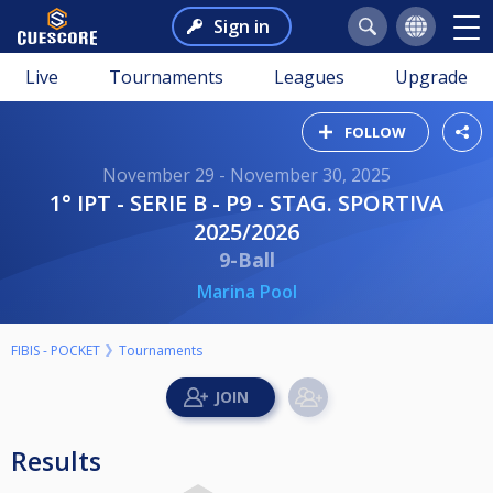
Sign in
Live
Tournaments
Leagues
Upgrade
FOLLOW
November 29 - November 30, 2025
1° IPT - SERIE B - P9 - STAG. SPORTIVA
2025/2026
9-Ball
Marina Pool
FIBIS - POCKET
Tournaments
Results