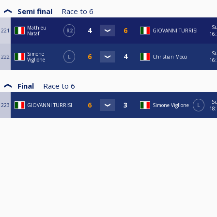
Semi final
Race to
6
S
Mathieu
221
R2
GIOVANNI TURRISI
Nataf
16
S
Simone
222
L
Christian Mocci
Viglione
16
Final
Race to
6
S
223
GIOVANNI TURRISI
Simone Viglione
L
18