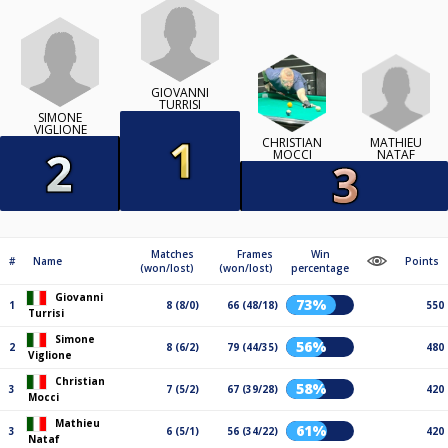
GIOVANNI
TURRISI
SIMONE
VIGLIONE
MATHIEU
CHRISTIAN
NATAF
MOCCI
Matches
Frames
Win
#
Name
Points
(won/lost)
(won/lost)
percentage
Giovanni
73%
1
8 (8/0)
66 (48/18)
550
Turrisi
Simone
56%
2
8 (6/2)
79 (44/35)
480
Viglione
Christian
58%
3
7 (5/2)
67 (39/28)
420
Mocci
Mathieu
61%
3
6 (5/1)
56 (34/22)
420
Nataf