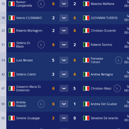
S
Ramon
15
L
Massimo Maffione
Campanella
08
S
18
Valerio CUSIMANO
GIOVANNI TURRISI
08
S
23
Roberto Montagnin
Christian Durante
08
S
Stefano Di
31
L
Roberto Tanchis
Blasio
08
S
Francesca
34
Luca Benassi
L
Colucci
08
S
42
Stefano Coletti
Andrea Bertagna
08
S
Giovanni Maria Di
47
Christian Mocci
L
Domenico
08
S
Andrea
50
L
Andrea Del Giudice
Viscardi
08
S
55
Simone Giuseppe
Salvatore De taranto
08