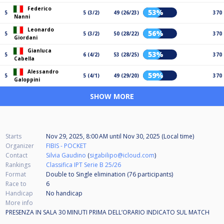
Federico
53%
5
5 (3/2)
49 (26/23)
370
Nanni
Leonardo
56%
5
5 (3/2)
50 (28/22)
370
Giordani
Gianluca
53%
5
6 (4/2)
53 (28/25)
370
Cabella
Alessandro
59%
5
5 (4/1)
49 (29/20)
370
Galoppini
SHOW MORE
Starts
Nov 29, 2025, 8:00 AM
until
Nov 30, 2025 (Local time)
Organizer
FIBIS - POCKET
Contact
Silvia Gaudino
(
sigabilipo@icloud.com
)
Rankings
Classifica IPT Serie B 25/26
Format
Double to Single elimination (76
participants
)
Race to
6
Handicap
No handicap
More info
PRESENZA IN SALA 30 MINUTI PRIMA DELL’ORARIO INDICATO SUL MATCH