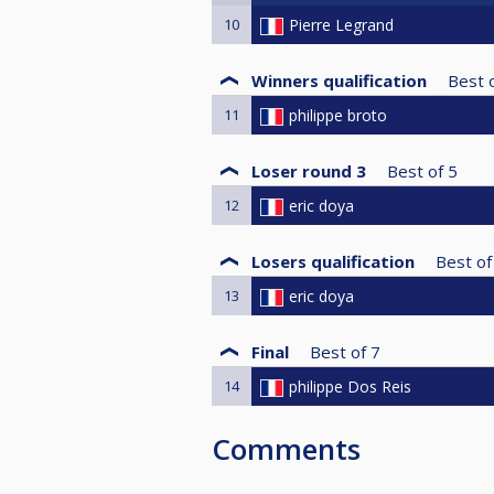
10
Pierre Legrand
Winners qualification
Best 
11
philippe broto
Loser round 3
Best of
5
12
eric doya
Losers qualification
Best of
13
eric doya
Final
Best of
7
14
philippe Dos Reis
Comments