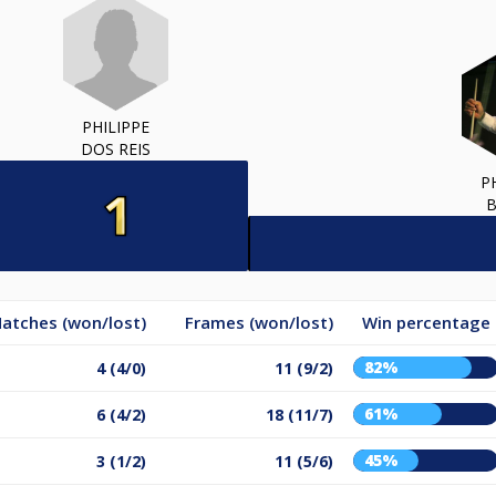
PHILIPPE
DOS REIS
P
atches (won/lost)
Frames (won/lost)
Win percentage
82%
4 (4/0)
11 (9/2)
61%
6 (4/2)
18 (11/7)
45%
3 (1/2)
11 (5/6)