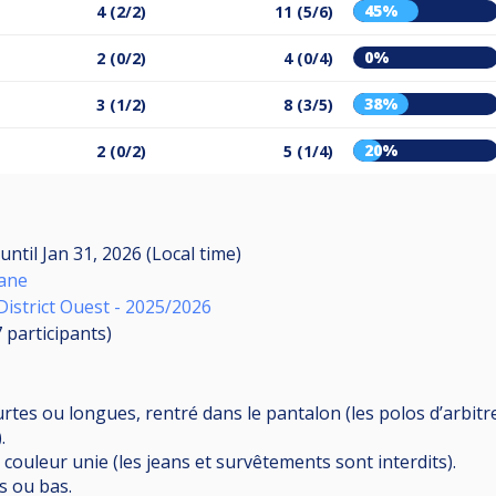
45%
4 (2/2)
11 (5/6)
0%
2 (0/2)
4 (0/4)
38%
3 (1/2)
8 (3/5)
20%
2 (0/2)
5 (1/4)
until
Jan 31, 2026 (Local time)
tane
District Ouest - 2025/2026
7
participants
)
tes ou longues, rentré dans le pantalon (les polos d’arbitr
.
e couleur unie (les jeans et survêtements sont interdits).
s ou bas.