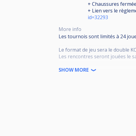
+ Chaussures fermées
+ Lien vers le règlem
id=32293
More info
Les tournois sont limités à 24 jou
Le format de jeu sera le double KO
Les rencontres seront jouées le s
Pour le premier tournoi, le class
SHOW MORE
Pour les tournois suivants, c'est 
Les participants devront s'acquitte
entièrement reversé au club recev