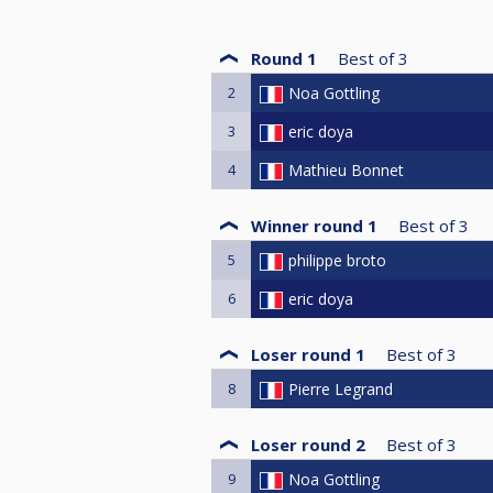
Round 1
Best of
3
2
Noa Gottling
3
eric doya
4
Mathieu Bonnet
Winner round 1
Best of
3
5
philippe broto
6
eric doya
Loser round 1
Best of
3
8
Pierre Legrand
Loser round 2
Best of
3
9
Noa Gottling