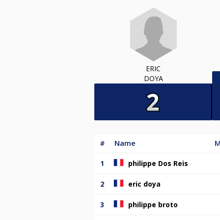
ERIC
DOYA
#
Name
M
1
philippe Dos Reis
2
eric doya
3
philippe broto