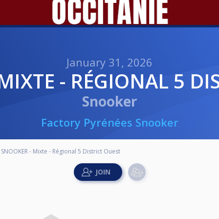
January 31, 2026
 MIXTE - RÉGIONAL 5 D
Snooker
Factory Pyrénées Snooker
- SNOOKER - Mixte - Régional 5 District Ouest