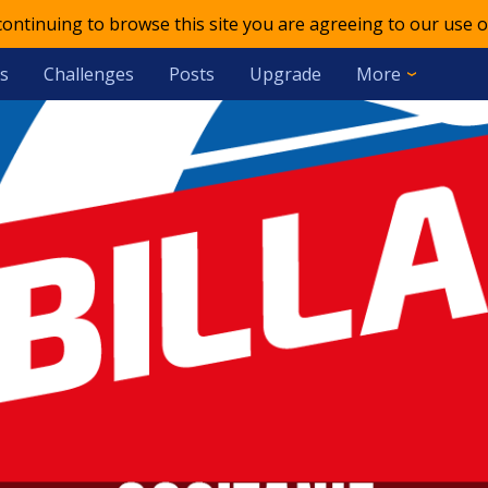
 continuing to browse this site you are agreeing to our use o
s
Challenges
Posts
Upgrade
More