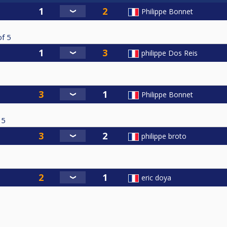
Philippe Bonnet
of
5
philippe Dos Reis
Philippe Bonnet
5
philippe broto
eric doya