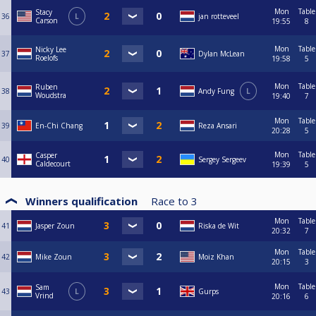
Mon
Table
Stacy
36
L
jan rotteveel
Carson
19:55
8
Mon
Table
Nicky Lee
37
Dylan McLean
Roelofs
19:58
5
Mon
Table
Ruben
38
Andy Fung
L
Woudstra
19:40
7
Mon
Table
39
En-Chi Chang
Reza Ansari
20:28
5
Mon
Table
Casper
40
Sergey Sergeev
Caldecourt
19:39
5
Winners qualification
Race to
3
Mon
Table
41
Jasper Zoun
Riska de Wit
20:32
7
Mon
Table
42
Mike Zoun
Moiz Khan
20:15
3
Mon
Table
Sam
43
L
Gurps
Vrind
20:16
6