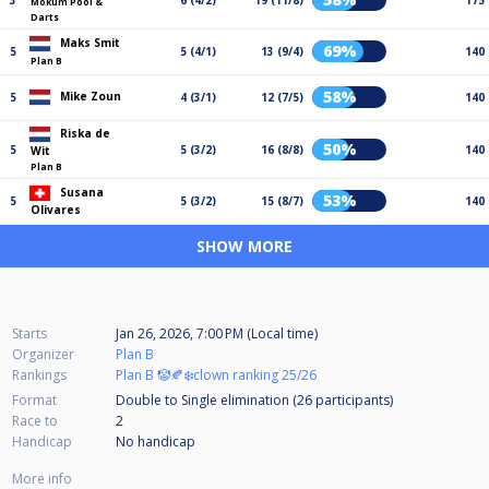
3
6 (4/2)
19 (11/8)
175
Mokum Pool &
Darts
Maks Smit
69%
5
5 (4/1)
13 (9/4)
140
Plan B
58%
Mike Zoun
5
4 (3/1)
12 (7/5)
140
Riska de
50%
5
5 (3/2)
16 (8/8)
140
Wit
Plan B
Susana
53%
5
5 (3/2)
15 (8/7)
140
Olivares
SHOW MORE
Starts
Jan 26, 2026, 7:00 PM (Local time)
Organizer
Plan B
Rankings
Plan B 🤡🍂❄️clown ranking 25/26
Format
Double to Single elimination (26
participants
)
Race to
2
Handicap
No handicap
More info