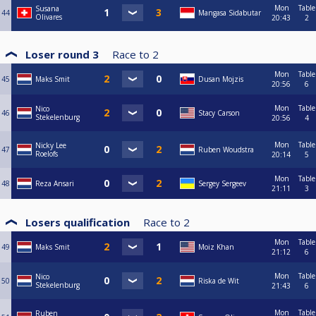
Mon
Table
Susana
44
Mangasa Sidabutar
Olivares
20:43
2
Loser round 3
Race to
2
Mon
Table
45
Maks Smit
Dusan Mojzis
20:56
6
Mon
Table
Nico
46
Stacy Carson
Stekelenburg
20:56
4
Mon
Table
Nicky Lee
47
Ruben Woudstra
Roelofs
20:14
5
Mon
Table
48
Reza Ansari
Sergey Sergeev
21:11
3
Losers qualification
Race to
2
Mon
Table
49
Maks Smit
Moiz Khan
21:12
6
Mon
Table
Nico
50
Riska de Wit
Stekelenburg
21:43
6
Mon
Table
Ruben