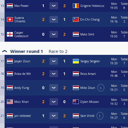
Mon
Table
13
Max Power
Grigorie Holovciuc
19:05
8
Mon
Table
Susana
14
En-Chi Chang
Olivares
19:16
2
Mon
Table
Casper
15
Maks Smit
Caldecourt
19:05
7
Winner round 1
Race to
2
Mon
Table
17
Jasper Zoun
Sergey Sergeev
19:20
7
Mon
Table
18
Riska de Wit
Reza Ansari
19:48
1
Mon
Table
19
Andy Fung
Mike Zoun
L
19:21
5
Mon
Table
20
Moiz Khan
Dylan McLean
19:32
3
Mon
Table
21
jan rotteveel
Sam Vrind
L
19:27
6
Mon
Table