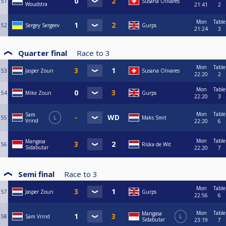
51
Susana Olivares
Woudstra
21:41
2
Mon
Table
52
Sergey Sergeev
Gurps
21:24
3
Quarter final
Race to
3
Mon
Table
53
Jasper Zoun
Susana Olivares
22:20
2
Mon
Table
54
Mike Zoun
Gurps
22:20
3
Mon
Table
Sam
55
L
Maks Smit
Vrind
22:20
6
Mon
Table
Mangasa
56
Riska de Wit
Sidabutar
22:20
7
Semi final
Race to
3
Mon
Table
57
Jasper Zoun
Gurps
22:56
6
Mon
Table
Mangasa
58
Sam Vrind
L
Sidabutar
23:19
7