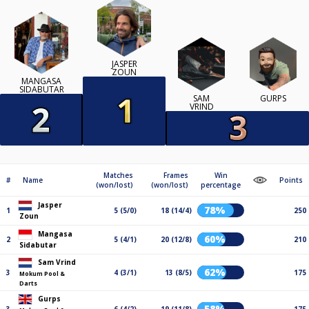
JASPER
ZOUN
MANGASA
SIDABUTAR
SAM
GURPS
VRIND
Matches
Frames
Win
#
Name
Points
(won/lost)
(won/lost)
percentage
Jasper
78%
1
5 (5/0)
18 (14/4)
250
Zoun
Mangasa
60%
2
5 (4/1)
20 (12/8)
210
Sidabutar
Sam Vrind
62%
3
4 (3/1)
13 (8/5)
175
Mokum Pool &
Darts
Gurps
58%