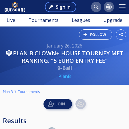
Sign in
Live
Tournaments
Leagues
Upgrade
FOLLOW
January 26, 2026
🤡 PLAN B CLOWN+ HOUSE TOURNEY MET
RANKING. "5 EURO ENTRY FEE"
9-Ball
PlanB
Plan B
Tournaments
Results