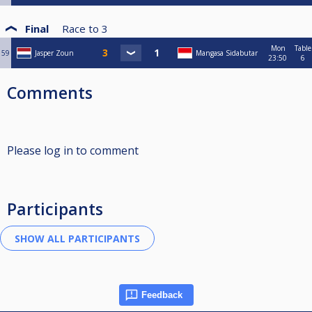
Final
Race to
3
Mon
Table
59
Jasper Zoun
Mangasa Sidabutar
23:50
6
Comments
Please log in to comment
Participants
Feedback