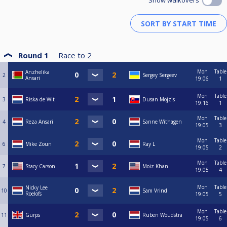
Show walkovers
Round 1
Race to
2
Mon
Table
Anzhelika
2
Sergey Sergeev
Ansari
19:06
1
Mon
Table
3
Riska de Wit
Dusan Mojzis
19:16
1
Mon
Table
4
Reza Ansari
Sanne Withagen
19:05
3
Mon
Table
6
Mike Zoun
Ray L
19:05
2
Mon
Table
7
Stacy Carson
Moiz Khan
19:05
4
Mon
Table
Nicky Lee
10
Sam Vrind
Roelofs
19:05
5
Mon
Table
11
Gurps
Ruben Woudstra
19:05
6