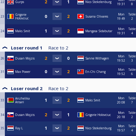
22
Gurps
Nico Stekelenburg
19:31
8
Mon
Table
Grigorie
23
Susana Olivares
Holovciuc
19:49
2
Mon
Table
24
Maks Smit
Mangasa Sidabutar
19:31
4
Loser round 1
Race to
2
Mon
Table
26
Dusan Mojzis
Sanne Withagen
19:52
3
Mon
Table
31
Max Power
En-Chi Chang
19:52
6
Loser round 2
Race to
2
Mon
Table
Anzhelika
33
Maks Smit
Ansari
20:08
7
Mon
Table
34
Dusan Mojzis
Grigorie Holovciuc
20:18
2
Mon
Table
35
Ray L
Nico Stekelenburg
19:57
4