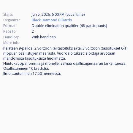
Starts
Jun 5, 2026, 6:00 PM (Local time)
Organizer
Black Diamond Billiards
Format
Double elimination qualifier (48
participants
)
Race to
2
Handicap
With handicap
More info
Pelataan 9-palloa, 2 voittoon (ei tasoituksia) tai 3 voittoon (tasoitukset 0-1)
riippuen osallistujien määrästä. Vuoroaloitukset, aloittaja arvotaan
mahdollisita tasoituksista huolimatta.
Huutokauppahommia ja monelle, selviää osallistujamäärän tarkentuessa.
Osallistuminen 10 kredittiä.
Ilmoittautuminen 17:50 mennessä.