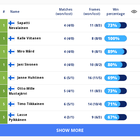
Matches
Frames
Win
#
Name
(won/lost)
(won/lost)
percentage
Sapatti
73%
1
4 (4/0)
11 (8/3)
Nevalainen
100%
Kalle Viitanen
1
4 (4/0)
8 (8/0)
89%
Miro Mård
1
4 (4/0)
9 (8/1)
80%
Jani Sivonen
1
4 (4/0)
10 (8/2)
69%
Janne Huhtinen
5
6 (5/1)
16 (11/5)
Otto-Wille
73%
5
5 (4/1)
11 (8/3)
Mustajärvi
71%
Timo Tiikkainen
5
6 (5/1)
14 (10/4)
Lasse
67%
5
4 (3/1)
9 (6/3)
Pylkkänen
SHOW MORE