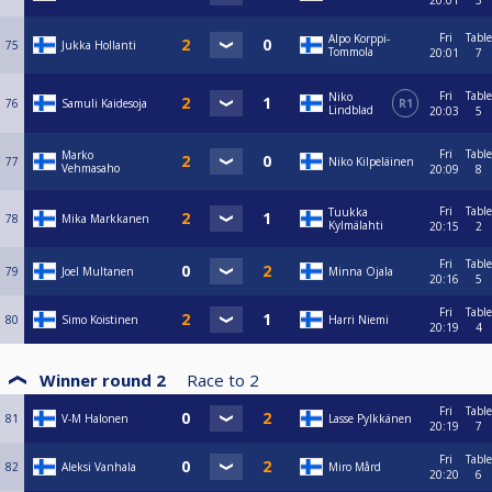
20:01
3
Fri
Table
Alpo Korppi-
75
Jukka Hollanti
Tommola
20:01
7
Fri
Table
Niko
76
Samuli Kaidesoja
R1
Lindblad
20:03
5
Fri
Table
Marko
77
Niko Kilpeläinen
Vehmasaho
20:09
8
Fri
Table
Tuukka
78
Mika Markkanen
Kylmälahti
20:15
2
Fri
Table
79
Joel Multanen
Minna Ojala
20:16
5
Fri
Table
80
Simo Koistinen
Harri Niemi
20:19
4
Winner round 2
Race to
2
Fri
Table
81
V-M Halonen
Lasse Pylkkänen
20:19
7
Fri
Table
82
Aleksi Vanhala
Miro Mård
20:20
6