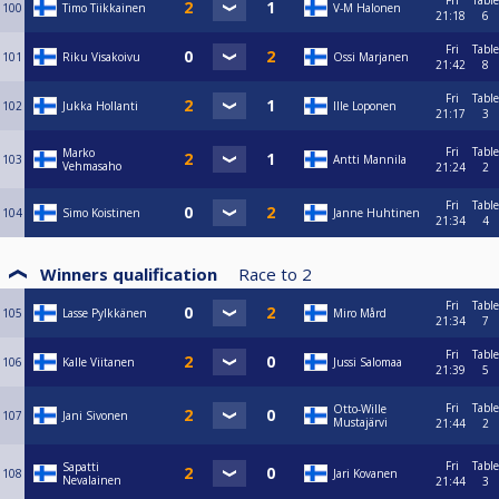
Fri
Table
100
Timo Tiikkainen
V-M Halonen
21:18
6
Fri
Table
101
Riku Visakoivu
Ossi Marjanen
21:42
8
Fri
Table
102
Jukka Hollanti
Ille Loponen
21:17
3
Fri
Table
Marko
103
Antti Mannila
Vehmasaho
21:24
2
Fri
Table
104
Simo Koistinen
Janne Huhtinen
21:34
4
Winners qualification
Race to
2
Fri
Table
105
Lasse Pylkkänen
Miro Mård
21:34
7
Fri
Table
106
Kalle Viitanen
Jussi Salomaa
21:39
5
Fri
Table
Otto-Wille
107
Jani Sivonen
Mustajärvi
21:44
2
Fri
Table
Sapatti
108
Jari Kovanen
Nevalainen
21:44
3