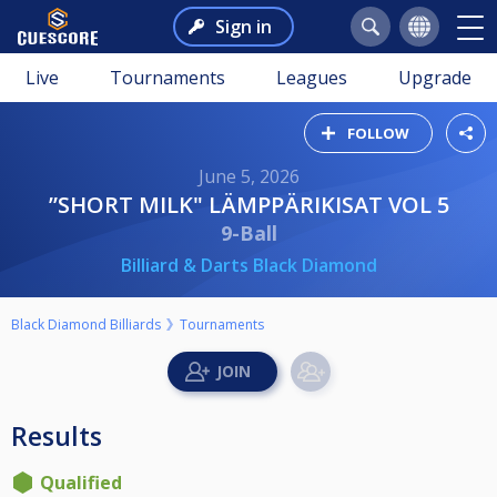
Sign in
Live
Tournaments
Leagues
Upgrade
FOLLOW
June 5, 2026
”SHORT MILK" LÄMPPÄRIKISAT VOL 5
9-Ball
Billiard & Darts Black Diamond
Black Diamond Billiards
Tournaments
Results
Qualified