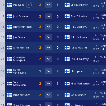
Fri
Table
14
Pasi Kallio
R1
Ville Laakkonen
18:05
8
Fri
Table
15
Jussi Salomaa
Timo Tiikkainen
18:19
6
Fri
Table
18
Janne Huhtinen
Riku Visakoivu
18:21
5
Fri
Table
19
Jani Sivonen
Riku Peltomaa
19:05
4
Fri
Table
22
Antti Mannila
Jukka Hollanti
18:27
4
Fri
Table
Otto-Wille
23
Samuli Kaidesoja
Mustajärvi
18:28
7
Fri
Table
Marko
26
Ille Loponen
Vehmasaho
18:31
8
Fri
Table
Sapatti
27
Mika Markkanen
Nevalainen
18:32
2
Fri
Table
30
Jarno Kuitunen
Joel Multanen
18:36
6
Fri
Table
31
Simo Koistinen
Jari Kovanen