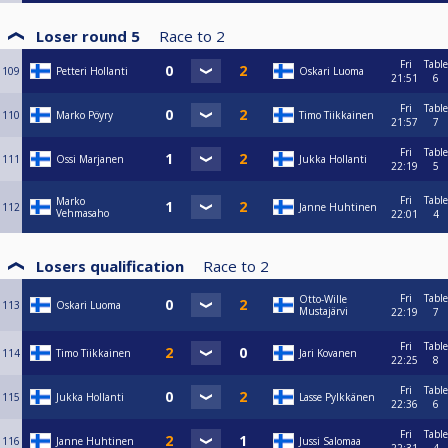
Loser round 5
Race to
2
Fri
Table
109
Petteri Hollanti
Oskari Luoma
21:51
6
Fri
Table
110
Marko Pöyry
Timo Tiikkainen
21:57
7
Fri
Table
111
Ossi Marjanen
Jukka Hollanti
22:19
5
Fri
Table
Marko
112
Janne Huhtinen
Vehmasaho
22:01
4
Losers qualification
Race to
2
Fri
Table
Otto-Wille
113
Oskari Luoma
Mustajärvi
22:19
7
Fri
Table
114
Timo Tiikkainen
Jari Kovanen
22:25
8
Fri
Table
115
Jukka Hollanti
Lasse Pylkkänen
22:36
6
Fri
Table
116
Janne Huhtinen
Jussi Salomaa