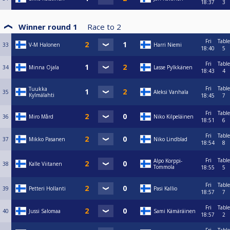
18:37
3
Winner round 1
Race to
2
Fri
Table
33
V-M Halonen
Harri Niemi
18:40
5
Fri
Table
34
Minna Ojala
Lasse Pylkkänen
18:43
4
Fri
Table
Tuukka
35
Aleksi Vanhala
Kylmälahti
18:45
7
Fri
Table
36
Miro Mård
Niko Kilpeläinen
18:51
6
Fri
Table
37
Mikko Pasanen
Niko Lindblad
18:54
8
Fri
Table
Alpo Korppi-
38
Kalle Viitanen
Tommola
18:55
5
Fri
Table
39
Petteri Hollanti
Pasi Kallio
18:57
7
Fri
Table
40
Jussi Salomaa
Sami Kämäräinen
18:57
2