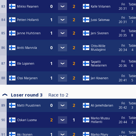
Fri
Table
83
Mikko Pasanen
Kalle Viitanen
20:31
3
Fri
Table
84
Petteri Hollanti
Jussi Salomaa
20:31
7
Fri
Table
85
Janne Huhtinen
Jani Sivonen
20:35
8
Fri
Table
Otto-Wille
86
Antti Mannila
Mustajärvi
20:34
4
Fri
Table
Sapatti
87
Ille Loponen
Nevalainen
20:36
6
Fri
Table
88
Ossi Marjanen
Jari Kovanen
20:41
5
Loser round 3
Race to
2
Fri
Table
89
Matti Puustinen
Ali Jamehdarian
20:42
3
Fri
Table
Marko Mussu
90
Oskari Luoma
Hollanti
20:44
2
Fri
Table
91
Aki Ikonen
Marko Pöyry