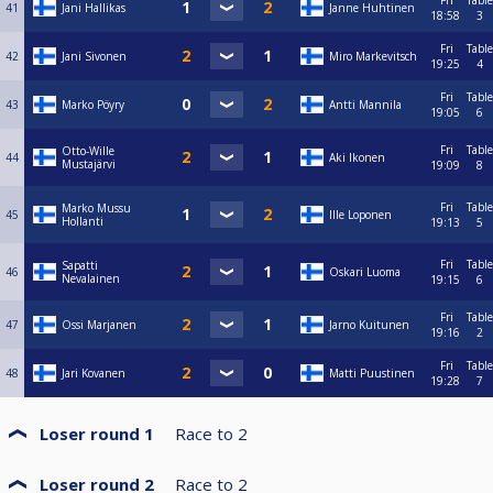
Fri
Table
41
Jani Hallikas
Janne Huhtinen
18:58
3
Fri
Table
42
Jani Sivonen
Miro Markevitsch
19:25
4
Fri
Table
43
Marko Pöyry
Antti Mannila
19:05
6
Fri
Table
Otto-Wille
44
Aki Ikonen
Mustajärvi
19:09
8
Fri
Table
Marko Mussu
45
Ille Loponen
Hollanti
19:13
5
Fri
Table
Sapatti
46
Oskari Luoma
Nevalainen
19:15
6
Fri
Table
47
Ossi Marjanen
Jarno Kuitunen
19:16
2
Fri
Table
48
Jari Kovanen
Matti Puustinen
19:28
7
Loser round 1
Race to
2
Loser round 2
Race to
2