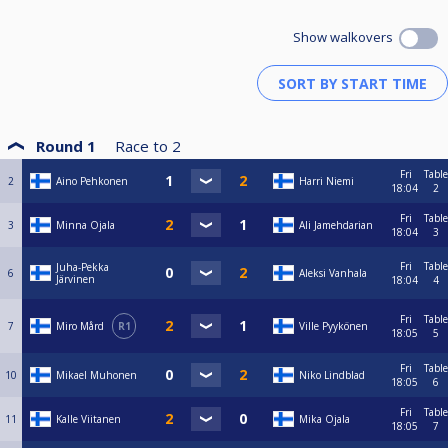
Show walkovers
Round 1
Race to
2
Fri
Table
2
Aino Pehkonen
Harri Niemi
18:04
2
Fri
Table
3
Minna Ojala
Ali Jamehdarian
18:04
3
Fri
Table
Juha-Pekka
6
Aleksi Vanhala
Järvinen
18:04
4
Fri
Table
7
Miro Mård
R1
Ville Pyykönen
18:05
5
Fri
Table
10
Mikael Muhonen
Niko Lindblad
18:05
6
Fri
Table
11
Kalle Viitanen
Mika Ojala
18:05
7