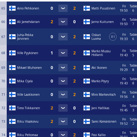
Fri
Table
65
Aino Pehkonen
Matti Puustinen
19:50
6
Fri
Table
66
Ali Jamehdarian
Jarno Kuitunen
19:50
7
Fri
Table
Juha-Pekka
Oskari
67
R1
Järvinen
Luoma
19:33
6
Fri
Table
Marko Mussu
68
Ville Pyykönen
Hollanti
19:43
5
Fri
Table
69
Mikael Muhonen
Aki Ikonen
19:29
8
Fri
Table
70
Mika Ojala
Marko Pöyry
19:43
8
Fri
Table
71
Ville Laakkonen
Miro Markevitsch
19:56
4
Fri
Table
72
Timo Tiikkainen
Jani Hallikas
19:45
3
Fri
Table
73
Riku Visakoivu
Sami Kämäräinen
19:52
2
Fri
Table
74
Riku Peltomaa
Pasi Kallio