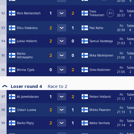
20:50
4
Fri
Table
Timo
92
Miro Markevitsch
R1
Tiikkainen
20:57
6
Fri
Table
93
Riku Visakoivu
Pasi Kallio
20:59
8
Fri
Table
94
Jukka Hollanti
Samuli Kaidesoja
21:03
5
Fri
Table
Marko
95
Mika Markkanen
Vehmasaho
21:00
3
Fri
Table
96
Minna Ojala
Simo Koistinen
21:05
2
Loser round 4
Race to
2
Fri
Table
97
Ali Jamehdarian
Petteri Hollanti
21:12
7
Fri
Table
98
Oskari Luoma
Mikko Pasanen
21:13
5
Fri
Table
99
Marko Pöyry
Aleksi Vanhala
21:14
4