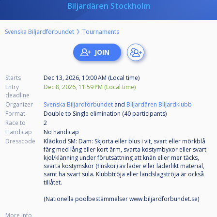
Biljardären Stockholm
Svenska Biljardförbundet
Tournaments
Starts
Dec 13, 2026, 10:00 AM (Local time)
Entry
Dec 8, 2026, 11:59 PM (Local time)
deadline
Organizer
Svenska Biljardförbundet
and
Biljardären Biljardklubb
Format
Double to Single elimination (40
participants
)
Race to
2
Handicap
No handicap
Dresscode
Klädkod SM: Dam: Skjorta eller blus i vit, svart eller mörkblå
färg med lång eller kort ärm, svarta kostymbyxor eller svart
kjol/klänning under förutsättning att knän eller mer täcks,
svarta kostymskor (finskor) av läder eller läderlikt material,
samt ha svart sula. Klubbtröja eller landslagströja är också
tillåtet.
(Nationella poolbestämmelser www.biljardforbundet.se)
More info