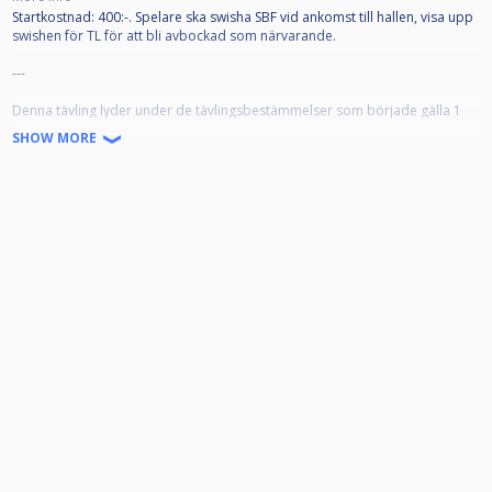
Startkostnad: 400:-. Spelare ska swisha SBF vid ankomst till hallen, visa upp
swishen för TL för att bli avbockad som närvarande.
---
Denna tävling lyder under de tävlingsbestämmelser som började gälla 1
juli 2026.
SHOW MORE
Denna SM-tävling är öppnen för alla som är medlemmar i en till Svenska
Biljardförbundet
ansluten biljardförening. Medlemskapet innebär att man får en
tävlingslicens, och att klubben registrerar spelaren som "Spelare" på
IdrottOnline.
Alla anmälda ska representera en förening. Om din förening inte framgår i
din profil, kontakta styrelsen i din förening som kan meddela denna till
Poolkommittén.
Alla anmälda ska även ha en profilbild som tydligt visar ansiktet framifrån,
samt giltigt telefonnummer, detta i enlighet med dom grengemensamma
reglerna 5.1.1.
Klassindelningarna baseras på ratingsystemet Fargorate. Er Fargorate
avgör vilken klass ni får ställa upp i enligt nedan:
Startkostnad: 400:-