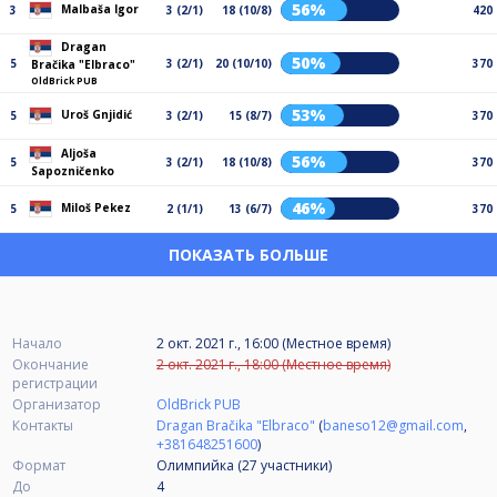
56%
Malbaša Igor
3
3 (2/1)
18 (10/8)
420
Dragan
50%
5
3 (2/1)
20 (10/10)
370
Bračika "Elbraco"
OldBrick PUB
53%
Uroš Gnjidić
5
3 (2/1)
15 (8/7)
370
Aljoša
56%
5
3 (2/1)
18 (10/8)
370
Sapozničenko
46%
Miloš Pekez
5
2 (1/1)
13 (6/7)
370
ПОКАЗАТЬ БОЛЬШЕ
Начало
2 окт. 2021 г., 16:00 (Местное время)
Окончание
2 окт. 2021 г., 18:00 (Местное время)
регистрации
Организатор
OldBrick PUB
Контакты
Dragan Bračika "Elbraco"
(
baneso12@gmail.com
,
+381648251600
)
Формат
Олимпийка (27
участники
)
До
4