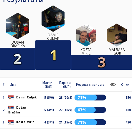
DAMIR
CULJAK
DUŠAN
BRAČIKA
KOSTA
MALBAŠA
MIRIC
IGOR
Матчи
Партии
#
Имя
Результативность
Очки
(В/П)
(В/П)
71%
Damir Culjak
1
5 (5/0)
28 (20/8)
550
Dušan
67%
2
5 (4/1)
27 (18/9)
480
Bračika
71%
Kosta Miric
3
4 (3/1)
21 (15/6)
420