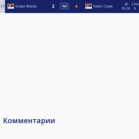
сб
Стол
31
Dušan Bračika
Damir Culjak
19:24
6
Комментарии