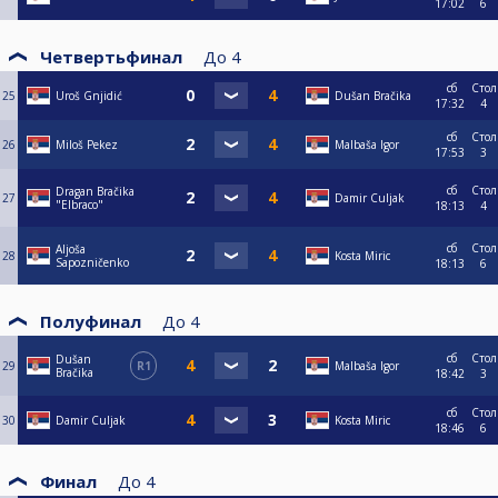
17:02
6
Четвертьфинал
До
4
сб
Стол
25
Uroš Gnjidić
Dušan Bračika
17:32
4
сб
Стол
26
Miloš Pekez
Malbaša Igor
17:53
3
сб
Стол
Dragan Bračika
27
Damir Culjak
"Elbraco"
18:13
4
сб
Стол
Aljoša
28
Kosta Miric
Sapozničenko
18:13
6
Полуфинал
До
4
сб
Стол
Dušan
29
R1
Malbaša Igor
Bračika
18:42
3
сб
Стол
30
Damir Culjak
Kosta Miric
18:46
6
Финал
До
4