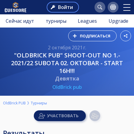
Войти
Сейчас идут
турниры
Leagues
Upgrade
ПОДПИСАТЬСЯ
2 октября 2021 г.
"OLDBRICK PUB" SHOOT-OUT NO 1.-
2021/22 SUBOTA 02. OKTOBAR - START
16H!!!
Девятка
OldBrick pub
OldBrick PUB
Турниры
Результаты