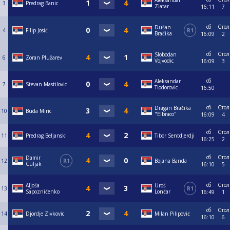
Aleksandar
3
Predrag Banic
Zlatar
16:11
7
сб
Стол
Dušan
4
Filip Josić
R1
Bračika
16:09
2
сб
Стол
Slobodan
6
Zoran Plužarev
Vojvodic
16:09
3
сб
Aleksandar
7
Stevan Mastilovic
Tiodorovic
16:50
сб
Стол
Dragan Bračika
10
Buda Miric
"Elbraco"
16:09
4
сб
Стол
11
Predrag Beljanski
Tibor Sentdjerdji
16:25
2
сб
Стол
Damir
12
R1
Bojana Banda
Culjak
16:10
5
сб
Стол
Aljoša
Uroš
13
R1
Sapozničenko
Lončar
16:49
1
сб
Стол
14
Djordje Zivkovic
Milan Pilipović
16:10
6