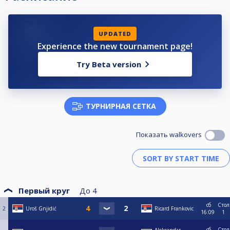
UPDATED
Experience the new tournament page!
Try Beta version
ТУРНИРНАЯ СЕТКА
Показать walkovers
Первый круг
До
4
сб
Стол
2
Uroš Gnjidić
Ricard Frankovic
16:09
1
сб
Стол