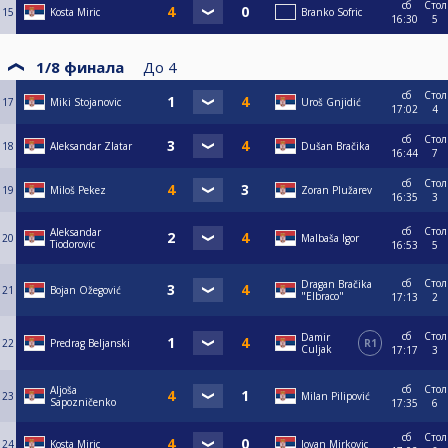
сб
Стол
15
Kosta Miric
Branko Sofric
16:30
5
1/8 финала
До
4
сб
Стол
17
Miki Stojanovic
Uroš Gnjidić
17:02
4
сб
Стол
18
Aleksandar Zlatar
Dušan Bračika
16:44
7
сб
Стол
19
Miloš Pekez
Zoran Plužarev
16:35
3
сб
Стол
Aleksandar
20
Malbaša Igor
Tiodorovic
16:53
5
сб
Стол
Dragan Bračika
21
Bojan Ožegović
"Elbraco"
17:13
2
сб
Стол
Damir
22
Predrag Beljanski
R1
Culjak
17:17
3
сб
Стол
Aljoša
23
Milan Pilipović
Sapozničenko
17:35
6
сб
Стол
24
Kosta Miric
Jovan Mirkovic