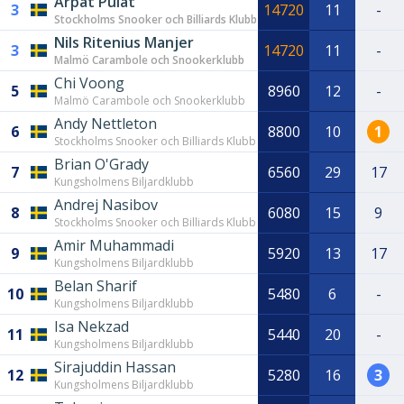
Arpat Pulat
3
14720
11
-
Stockholms Snooker och Billiards Klubb
Nils Ritenius Manjer
3
14720
11
-
Malmö Carambole och Snookerklubb
Chi Voong
5
8960
12
-
Malmö Carambole och Snookerklubb
Andy Nettleton
6
8800
10
1
Stockholms Snooker och Billiards Klubb
Brian O'Grady
7
6560
29
17
Kungsholmens Biljardklubb
Andrej Nasibov
8
6080
15
9
Stockholms Snooker och Billiards Klubb
Amir Muhammadi
9
5920
13
17
Kungsholmens Biljardklubb
Belan Sharif
10
5480
6
-
Kungsholmens Biljardklubb
Isa Nekzad
11
5440
20
-
Kungsholmens Biljardklubb
Sirajuddin Hassan
12
5280
16
3
Kungsholmens Biljardklubb