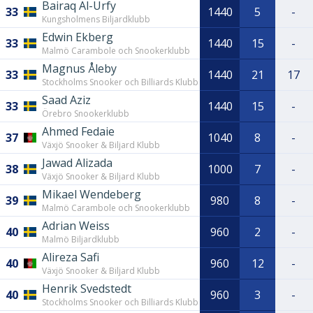
Bairaq Al-Urfy
33
1440
5
-
Kungsholmens Biljardklubb
Edwin Ekberg
33
1440
15
-
Malmö Carambole och Snookerklubb
Magnus Åleby
33
1440
21
17
Stockholms Snooker och Billiards Klubb
Saad Aziz
33
1440
15
-
Örebro Snookerklubb
Ahmed Fedaie
37
1040
8
-
Växjö Snooker & Biljard Klubb
Jawad Alizada
38
1000
7
-
Växjö Snooker & Biljard Klubb
Mikael Wendeberg
39
980
8
-
Malmö Carambole och Snookerklubb
Adrian Weiss
40
960
2
-
Malmö Biljardklubb
Alireza Safi
40
960
12
-
Växjö Snooker & Biljard Klubb
Henrik Svedstedt
40
960
3
-
Stockholms Snooker och Billiards Klubb