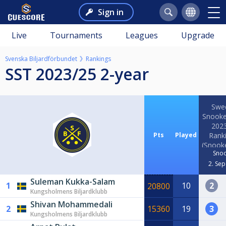
Sign in
Live
Tournaments
Leagues
Upgrade
Svenska Biljardförbundet
Rankings
SST 2023/25 2-year
Swe
Snooke
202
Pts
Played
Rank
(Snook
Sno
2. Sep
Suleman Kukka-Salam
1
10
2
20800
Kungsholmens Biljardklubb
Shivan Mohammedali
2
15360
19
3
Kungsholmens Biljardklubb