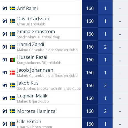
91
Arif Raimi
160
1
-
David Carlsson
91
160
1
-
Elme Biljardklubb
Emma Granström
91
160
1
-
Stockholms Biljardsällskap
Hamid Zandi
91
160
2
-
Malmö Carambole och Snookerklubb
Hussein Rezai
91
160
1
-
Kungsholmens Biljardklubb
Jacob Johannsen
91
160
1
-
Malmö Carambole och Snookerklubb
Jakob Kus
91
160
2
-
Stockholms Snooker och Billiards Klubb
Luqman Malik
91
160
1
-
Malmö Biljardklubb
91
Morteza Haminzai
160
2
-
Olle Ekman
91
160
1
-
Biljardklubben Stöten