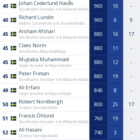
Johan Cederlund Havås
40
960
16
-
Stockholms Snooker och Billiards Klubb
Richard Lundin
40
960
6
9
Malmö Carambole och Snookerklubb
Arsham Afshari
45
880
16
17
Stockholms Snooker och Billiards Klubb
Claes Norin
45
880
11
-
Stockholms Biljardsällskap
Mujtaba Muhammadi
45
880
12
-
Växjö Snooker & Biljard Klubb
Peter Friman
45
880
19
-
Stockholms Snooker och Billiards Klubb
Ali Erfani
49
840
8
-
Växjö Snooker & Biljard Klubb
Robert Nordbergh
50
800
25
17
Örebro Snookerklubb
Francis Öhlund
51
760
19
-
Stockholms Snooker och Billiards Klubb
Ali Hasani
52
740
3
-
Örebro Snookerklubb