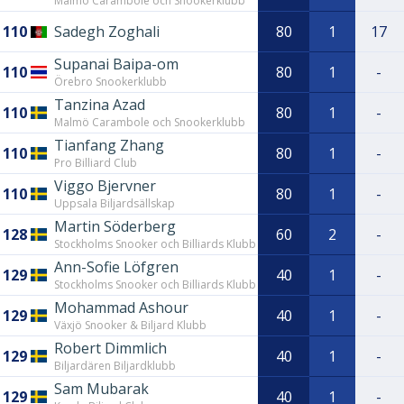
Malmö Carambole och Snookerklubb
110
Sadegh Zoghali
80
1
17
Supanai Baipa-om
110
80
1
-
Örebro Snookerklubb
Tanzina Azad
110
80
1
-
Malmö Carambole och Snookerklubb
Tianfang Zhang
110
80
1
-
Pro Billiard Club
Viggo Bjervner
110
80
1
-
Uppsala Biljardsällskap
Martin Söderberg
128
60
2
-
Stockholms Snooker och Billiards Klubb
Ann-Sofie Löfgren
129
40
1
-
Stockholms Snooker och Billiards Klubb
Mohammad Ashour
129
40
1
-
Växjö Snooker & Biljard Klubb
Robert Dimmlich
129
40
1
-
Biljardären Biljardklubb
Sam Mubarak
129
40
1
-