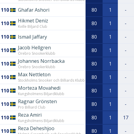
110
Ghafar Ashori
80
1
-
Hikmet Deniz
110
80
1
-
Kville Biljard Club
110
Ismail Jaffary
80
1
-
Jacob Hellgren
110
80
1
-
Örebro Snookerklubb
Johannes Norrbacka
110
80
1
-
Örebro Snookerklubb
Max Nettleton
110
80
1
-
Stockholms Snooker och Billiards Klubb
Morteza Movahedi
110
80
1
-
Kungsholmens Biljardklubb
Ragnar Grönsten
110
80
1
-
Pro Billiard Club
Reza Amiri
110
80
1
17
Kungsholmens Biljardklubb
Reza Deheshjoo
110
80
1
-