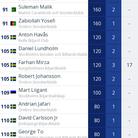
Suleman Malik
91
160
2
-
Malmö Carambole och Snookerklubb
Zabiollah Yosefi
91
160
1
-
Örebro Snookerklubb
Anton Havås
105
120
2
-
Kville Biljard Club
Daniel Lundholm
105
120
2
-
Stockholms Snooker och Billiards Klubb
Farhan Mirza
105
120
3
17
Kungsholmens Biljardklubb
Robert Johansson
105
120
2
-
Örebro Snookerklubb
Mart Liigant
109
100
2
-
Stockholms Biljardsällskap
Andrian Jafari
110
80
1
-
Örebro Snookerklubb
David Carlsson Jr
110
80
1
-
Jönköpings Biljardklubb
George To
110
80
1
-
Stockholms Snooker och Billiards Klubb