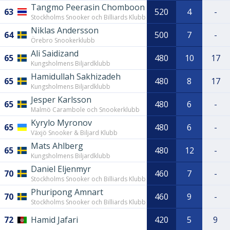
Tangmo Peerasin Chomboon
63
520
4
-
Stockholms Snooker och Billiards Klubb
Niklas Andersson
64
500
7
-
Örebro Snookerklubb
Ali Saidizand
65
480
10
17
Kungsholmens Biljardklubb
Hamidullah Sakhizadeh
65
480
8
17
Kungsholmens Biljardklubb
Jesper Karlsson
65
480
6
-
Malmö Carambole och Snookerklubb
Kyrylo Myronov
65
480
6
-
Växjö Snooker & Biljard Klubb
Mats Ahlberg
65
480
12
-
Kungsholmens Biljardklubb
Daniel Eljenmyr
70
460
7
-
Stockholms Snooker och Billiards Klubb
Phuripong Amnart
70
460
9
-
Stockholms Snooker och Billiards Klubb
72
Hamid Jafari
420
5
9