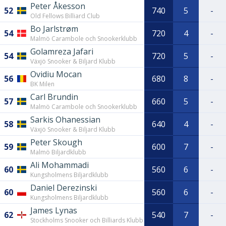
Peter Åkesson
52
740
5
-
Old Fellows Billiard Club
Bo Jarlstrøm
54
720
4
-
Malmö Carambole och Snookerklubb
Golamreza Jafari
54
720
5
-
Växjö Snooker & Biljard Klubb
Ovidiu Mocan
56
680
8
-
BK Milen
Carl Brundin
57
660
5
-
Malmö Carambole och Snookerklubb
Sarkis Ohanessian
58
640
4
-
Växjö Snooker & Biljard Klubb
Peter Skough
59
600
7
-
Malmö Biljardklubb
Ali Mohammadi
60
560
6
-
Kungsholmens Biljardklubb
Daniel Derezinski
60
560
6
-
Kungsholmens Biljardklubb
James Lynas
62
540
7
-
Stockholms Snooker och Billiards Klubb