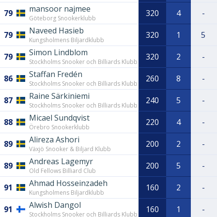
mansoor najmee
79
320
4
-
Göteborg Snookerklubb
Naveed Hasieb
79
320
1
5
Kungsholmens Biljardklubb
Simon Lindblom
79
320
2
-
Stockholms Snooker och Billiards Klubb
Staffan Fredén
86
260
8
-
Stockholms Snooker och Billiards Klubb
Raine Särkiniemi
87
240
5
-
Stockholms Snooker och Billiards Klubb
Micael Sundqvist
88
220
4
-
Örebro Snookerklubb
Alireza Ashori
89
200
2
-
Växjö Snooker & Biljard Klubb
Andreas Lagemyr
89
200
5
-
Old Fellows Billiard Club
Ahmad Hosseinzadeh
91
160
2
-
Kungsholmens Biljardklubb
Alwish Dangol
91
160
1
-
Stockholms Snooker och Billiards Klubb