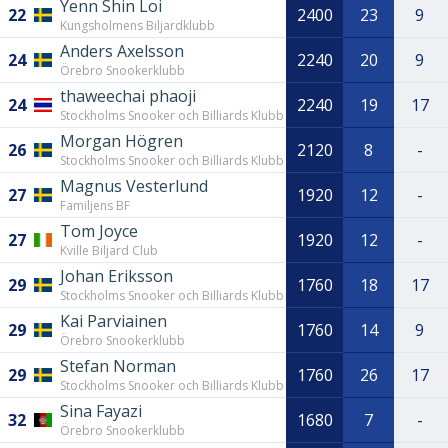
Yenn Shin Loi
22
2400
23
9
Kungsholmens Biljardklubb
Anders Axelsson
24
2240
20
9
Örebro Snookerklubb
thaweechai phaoji
24
2240
19
17
Stockholms Snooker och Billiards Klubb
Morgan Högren
26
2120
8
-
Stockholms Snooker och Billiards Klubb
Magnus Vesterlund
27
1920
12
-
Familjens BF
Tom Joyce
27
1920
12
-
Kville Biljard Club
Johan Eriksson
29
1760
18
17
Stockholms Snooker och Billiards Klubb
Kai Parviainen
29
1760
14
9
Örebro Snookerklubb
Stefan Norman
29
1760
26
17
Stockholms Snooker och Billiards Klubb
Sina Fayazi
32
1680
7
-
Örebro Snookerklubb