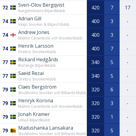
Sven-Olov Bergqvist
72
420
7
17
Kungsholmens Biljardklubb
Adrian Gill
74
400
3
-
Växjö Snooker & Biljard Klubb
Andrew Jones
74
400
3
-
Malmö Carambole och Snookerklubb
Henrik Larsson
74
400
7
-
Örebro Snookerklubb
Rickard Hedgårds
77
340
5
-
Borlänge Biljardklubb
Saeid Rezai
77
340
5
-
Örebro Snookerklubb
Claes Bergström
79
320
6
-
Stockholms Snooker och Billiards Klubb
Henryk Korona
79
320
3
-
Malmö Carambole och Snookerklubb
Jonah Kramer
79
320
1
-
Umeå Biljardklubb
Madushanka Lansakara
79
320
5
-
Stockholms Snooker och Billiards Klubb