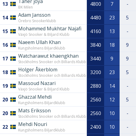
Taher joya
13
4800
7
-
BK Milen
Adam Jansson
14
4480
23
5
Örebro Snookerklubb
Mohammed Mukhtar Najafi
15
4160
13
-
Växjö Snooker & Biljard Klubb
Naeem Ullah Khan
16
3840
18
9
Kungsholmens Biljardklubb
Watcharawut khaengkhan
17
3440
9
9
Stockholms Snooker och Billiards Klubb
Holger Åkerblom
18
3200
23
5
Stockholms Snooker och Billiards Klubb
Massoud Nazari
19
2880
14
-
Växjö Snooker & Biljard Klubb
Ghazzal Mehdi
20
2560
12
5
Kungsholmens Biljardklubb
Mats Eriksson
20
2560
10
-
Stockholms Snooker och Billiards Klubb
Mehdi Nouri
22
2400
10
-
Kungsholmens Biljardklubb