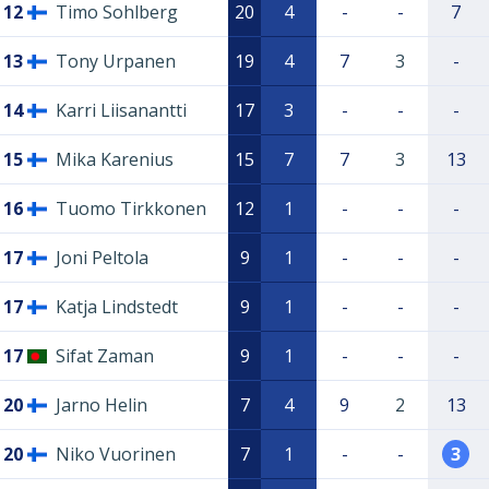
12
Timo Sohlberg
20
4
-
-
7
13
Tony Urpanen
19
4
7
3
-
14
Karri Liisanantti
17
3
-
-
-
15
Mika Karenius
15
7
7
3
13
16
Tuomo Tirkkonen
12
1
-
-
-
17
Joni Peltola
9
1
-
-
-
17
Katja Lindstedt
9
1
-
-
-
17
Sifat Zaman
9
1
-
-
-
20
Jarno Helin
7
4
9
2
13
20
Niko Vuorinen
7
1
-
-
3