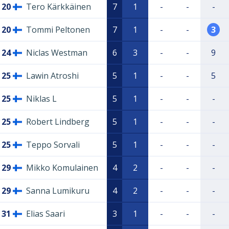
20
Tero Kärkkäinen
7
1
-
-
-
20
Tommi Peltonen
7
1
-
-
3
24
Niclas Westman
6
3
-
-
9
25
Lawin Atroshi
5
1
-
-
5
25
Niklas L
5
1
-
-
-
25
Robert Lindberg
5
1
-
-
-
25
Teppo Sorvali
5
1
-
-
-
29
Mikko Komulainen
4
2
-
-
-
29
Sanna Lumikuru
4
2
-
-
-
31
Elias Saari
3
1
-
-
-