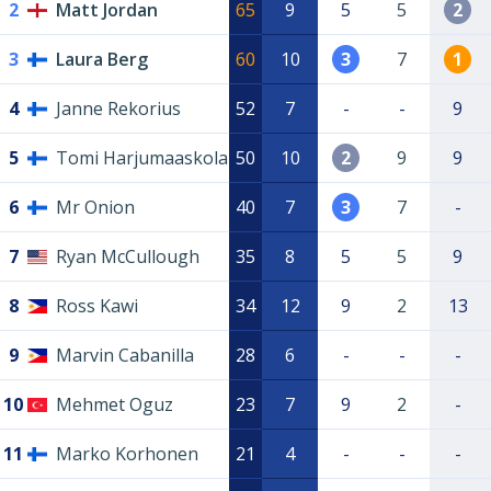
2
Matt Jordan
65
9
5
5
2
3
Laura Berg
60
10
3
7
1
4
Janne Rekorius
52
7
-
-
9
5
Tomi Harjumaaskola
50
10
2
9
9
6
Mr Onion
40
7
3
7
-
7
Ryan McCullough
35
8
5
5
9
8
Ross Kawi
34
12
9
2
13
9
Marvin Cabanilla
28
6
-
-
-
10
Mehmet Oguz
23
7
9
2
-
11
Marko Korhonen
21
4
-
-
-