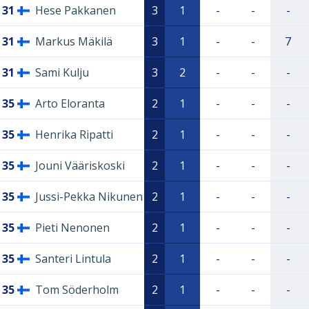
31
Hese Pakkanen
3
1
-
-
-
31
Markus Mäkilä
3
1
-
-
7
31
Sami Kulju
3
2
-
-
-
35
Arto Eloranta
2
1
-
-
-
35
Henrika Ripatti
2
1
-
-
-
35
Jouni Vääriskoski
2
1
-
-
-
35
Jussi-Pekka Nikunen
2
1
-
-
-
35
Pieti Nenonen
2
1
-
-
-
35
Santeri Lintula
2
1
-
-
-
35
Tom Söderholm
2
1
-
-
-