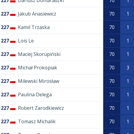
227
Dariusz Domaradzki
70
1
227
Jakub Anasiewicz
70
1
227
Kamil Trzaska
70
1
227
Lois Le
70
1
227
Maciej Skorupiński
70
1
227
Michał Prokopiak
70
3
227
Milewski Mirosław
70
1
227
Paulina Delega
70
1
227
Robert Zarodkiewicz
70
1
227
Tomasz Michalik
70
1