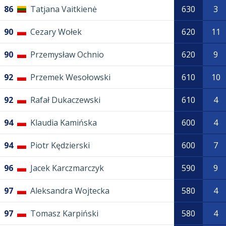
86
Tatjana Vaitkienė
630
3
90
Cezary Wołek
620
11
90
Przemysław Ochnio
620
9
92
Przemek Wesołowski
610
10
92
Rafał Dukaczewski
610
4
94
Klaudia Kamińska
600
4
94
Piotr Kędzierski
600
7
96
Jacek Karczmarczyk
590
9
97
Aleksandra Wojtecka
580
4
97
Tomasz Karpiński
580
4