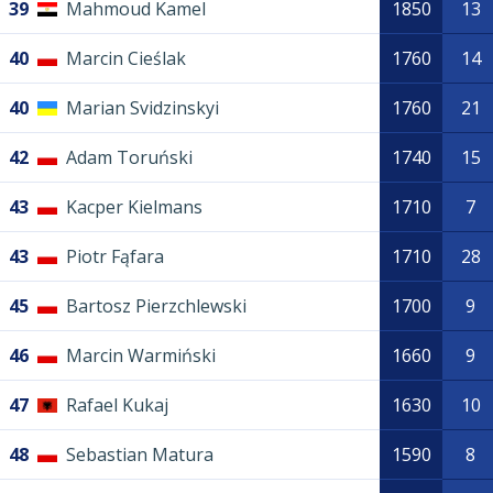
39
Mahmoud Kamel
1850
13
40
Marcin Cieślak
1760
14
40
Marian Svidzinskyi
1760
21
42
Adam Toruński
1740
15
43
Kacper Kielmans
1710
7
43
Piotr Fąfara
1710
28
45
Bartosz Pierzchlewski
1700
9
46
Marcin Warmiński
1660
9
47
Rafael Kukaj
1630
10
48
Sebastian Matura
1590
8