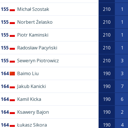
155
Michał Szostak
210
1
155
Norbert Żelasko
210
1
155
Piotr Kaminski
210
1
155
Radosław Pacyński
210
1
155
Seweryn Piotrowicz
210
3
164
Baimo Liu
190
3
164
Jakub Kanicki
190
7
164
Kamil Kicka
190
6
164
Ksawery Bajon
190
2
164
Łukasz Sikora
190
4