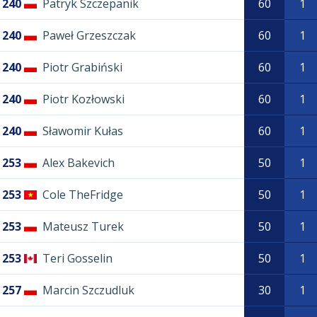
240
Patryk Szczepanik
60
1
240
Paweł Grzeszczak
60
1
240
Piotr Grabiński
60
1
240
Piotr Kozłowski
60
1
240
Sławomir Kułas
60
1
253
Alex Bakevich
50
1
253
Cole TheFridge
50
1
253
Mateusz Turek
50
1
253
Teri Gosselin
50
1
257
Marcin Szczudluk
30
1