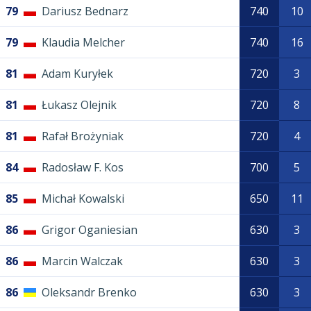
79
Dariusz Bednarz
740
10
79
Klaudia Melcher
740
16
81
Adam Kuryłek
720
3
81
Łukasz Olejnik
720
8
81
Rafał Brożyniak
720
4
84
Radosław F. Kos
700
5
85
Michał Kowalski
650
11
86
Grigor Oganiesian
630
3
86
Marcin Walczak
630
3
86
Oleksandr Brenko
630
3