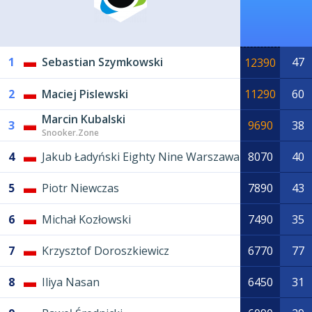
1
Sebastian Szymkowski
47
12390
2
Maciej Pislewski
11290
60
Marcin Kubalski
3
9690
38
Snooker.Zone
4
Jakub Ładyński Eighty Nine Warszawa
8070
40
5
Piotr Niewczas
7890
43
6
Michał Kozłowski
7490
35
7
Krzysztof Doroszkiewicz
6770
77
8
Iliya Nasan
6450
31