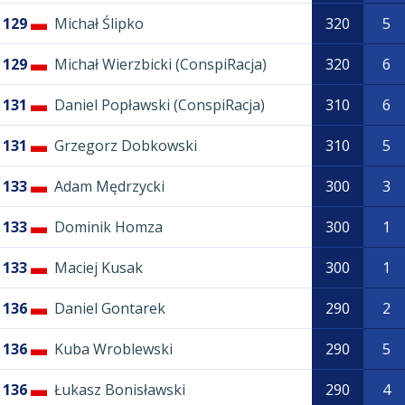
129
Michał Ślipko
320
5
129
Michał Wierzbicki (ConspiRacja)
320
6
131
Daniel Popławski (ConspiRacja)
310
6
131
Grzegorz Dobkowski
310
5
133
Adam Mędrzycki
300
3
133
Dominik Homza
300
1
133
Maciej Kusak
300
1
136
Daniel Gontarek
290
2
136
Kuba Wroblewski
290
5
136
Łukasz Bonisławski
290
4