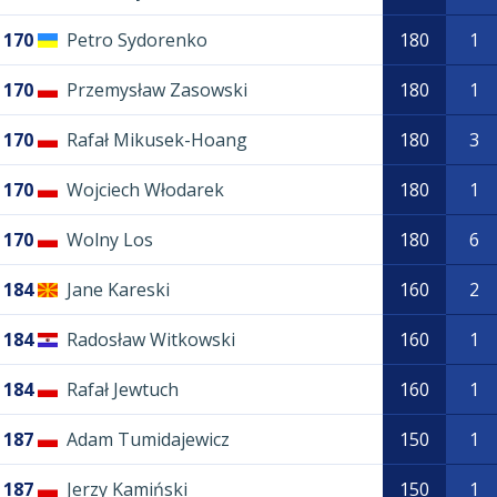
170
Petro Sydorenko
180
1
170
Przemysław Zasowski
180
1
170
Rafał Mikusek-Hoang
180
3
170
Wojciech Włodarek
180
1
170
Wolny Los
180
6
184
Jane Kareski
160
2
184
Radosław Witkowski
160
1
184
Rafał Jewtuch
160
1
187
Adam Tumidajewicz
150
1
187
Jerzy Kamiński
150
1