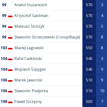
99
Anatol Huzarevich
570
3
99
Krzysztof Gastman
570
4
99
Mateusz Stróżyk
570
5
99
Sławomir Strzeszewski (ConspiRacja)
570
8
103
Maciej Łagowski
550
8
104
Rafal Cwiklinski
540
3
104
Wojciech Szpygiel
540
9
106
Marek Jaworski
510
9
106
Sławomir Podpirka
510
10
108
Paweł Szczęsny
500
7