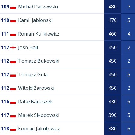
109
Michał Daszewski
480
7
110
Kamil Jabłoński
470
5
111
Roman Kurkiewicz
460
4
112
Josh Hall
450
2
112
Tomasz Bukowski
450
2
112
Tomasz Gula
450
5
112
Witold Żarowski
450
2
116
Rafał Banaszek
430
6
117
Marek Skłodowski
390
5
118
Konrad Jakutowicz
380
6