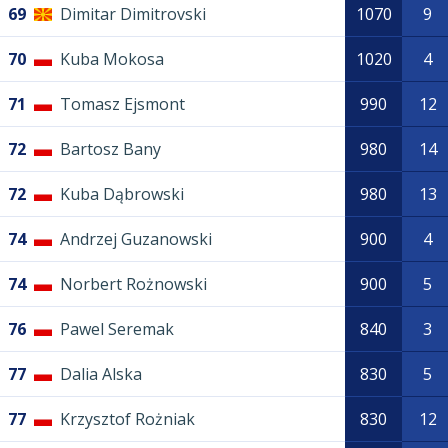
69
Dimitar Dimitrovski
1070
9
70
Kuba Mokosa
1020
4
71
Tomasz Ejsmont
990
12
72
Bartosz Bany
980
14
72
Kuba Dąbrowski
980
13
74
Andrzej Guzanowski
900
4
74
Norbert Rożnowski
900
5
76
Pawel Seremak
840
3
77
Dalia Alska
830
5
77
Krzysztof Rożniak
830
12