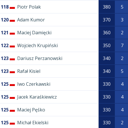
118
Piotr Polak
380
5
120
Adam Kumor
370
3
121
Maciej Damięcki
360
2
122
Wojciech Krupiński
350
7
123
Dariusz Perzanowski
340
2
123
Rafał Kisiel
340
5
125
Iwo Czerkawski
330
4
125
Jacek Karaśkiewicz
330
4
125
Maciej Pęśko
330
4
125
Michał Ekielski
330
2