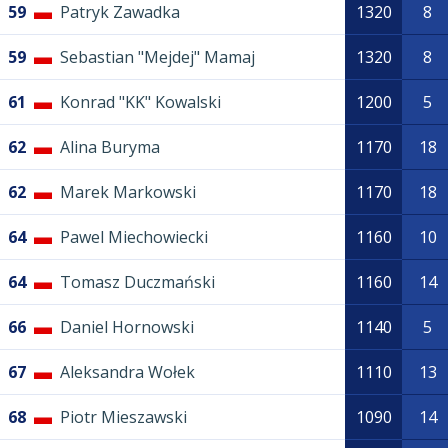
59
Patryk Zawadka
1320
8
59
Sebastian "Mejdej" Mamaj
1320
8
61
Konrad "KK" Kowalski
1200
5
62
Alina Buryma
1170
18
62
Marek Markowski
1170
18
64
Pawel Miechowiecki
1160
10
64
Tomasz Duczmański
1160
14
66
Daniel Hornowski
1140
5
67
Aleksandra Wołek
1110
13
68
Piotr Mieszawski
1090
14