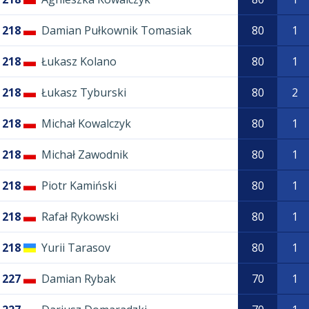
218
Damian Pułkownik Tomasiak
80
1
218
Łukasz Kolano
80
1
218
Łukasz Tyburski
80
2
218
Michał Kowalczyk
80
1
218
Michał Zawodnik
80
1
218
Piotr Kamiński
80
1
218
Rafał Rykowski
80
1
218
Yurii Tarasov
80
1
227
Damian Rybak
70
1