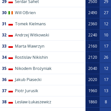
29
Serdar Sahet
2500
29
30
Will OBrien
2490
27
31
Tomek Kielmans
2360
12
32
Andrzej Witkowski
2240
10
33
Marta Wawrzyn
2160
17
34
Rostislav Nikishin
2120
26
35
Nikodem Brożyniak
2040
12
36
Jakub Piasecki
2020
17
37
Piotr Jurusik
1960
13
38
Lesław Łukaszewicz
1860
8