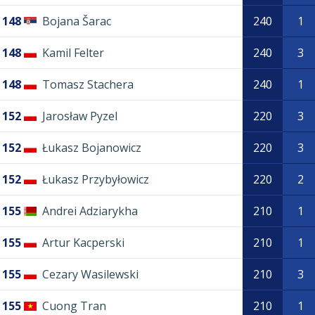
148
Bojana Šarac
240
1
148
Kamil Felter
240
3
148
Tomasz Stachera
240
1
152
Jarosław Pyzel
220
3
152
Łukasz Bojanowicz
220
3
152
Łukasz Przybyłowicz
220
2
155
Andrei Adziarykha
210
1
155
Artur Kacperski
210
1
155
Cezary Wasilewski
210
3
155
Cuong Tran
210
1