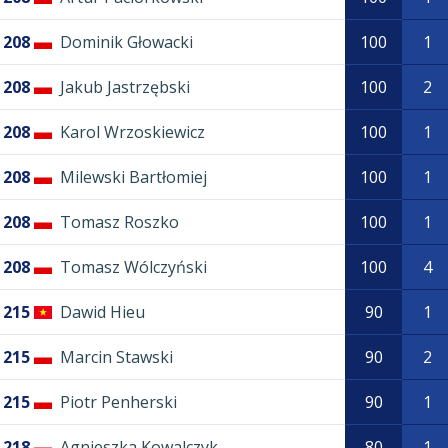
208
Dominik Głowacki
100
1
208
Jakub Jastrzębski
100
2
208
Karol Wrzoskiewicz
100
1
208
Milewski Bartłomiej
100
1
208
Tomasz Roszko
100
1
208
Tomasz Wólczyński
100
4
215
Dawid Hieu
90
1
215
Marcin Stawski
90
2
215
Piotr Penherski
90
1
218
Agnieszka Kowalczyk
80
1