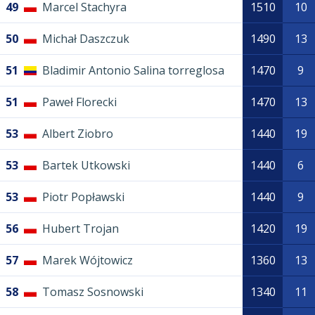
49
Marcel Stachyra
1510
10
50
Michał Daszczuk
1490
13
51
Bladimir Antonio Salina torreglosa
1470
9
51
Paweł Florecki
1470
13
53
Albert Ziobro
1440
19
53
Bartek Utkowski
1440
6
53
Piotr Popławski
1440
9
56
Hubert Trojan
1420
19
57
Marek Wójtowicz
1360
13
58
Tomasz Sosnowski
1340
11