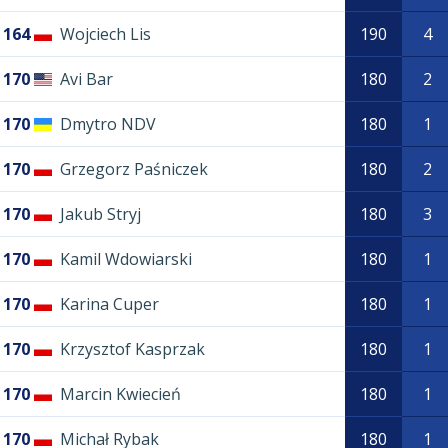
164
Wojciech Lis
190
4
170
Avi Bar
180
2
170
Dmytro NDV
180
1
170
Grzegorz Paśniczek
180
2
170
Jakub Stryj
180
3
170
Kamil Wdowiarski
180
1
170
Karina Cuper
180
1
170
Krzysztof Kasprzak
180
1
170
Marcin Kwiecień
180
1
170
Michał Rybak
180
1