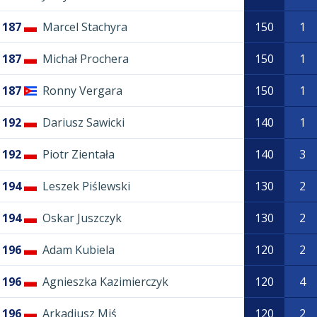
187
Marcel Stachyra
150
1
187
Michał Prochera
150
1
187
Ronny Vergara
150
1
192
Dariusz Sawicki
140
1
192
Piotr Zientała
140
3
194
Leszek Piślewski
130
2
194
Oskar Juszczyk
130
2
196
Adam Kubiela
120
2
196
Agnieszka Kazimierczyk
120
4
196
Arkadiusz Miś
120
2