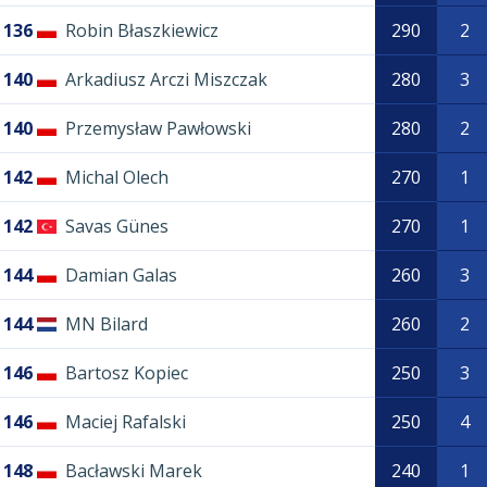
136
Robin Błaszkiewicz
290
2
140
Arkadiusz Arczi Miszczak
280
3
140
Przemysław Pawłowski
280
2
142
Michal Olech
270
1
142
Savas Günes
270
1
144
Damian Galas
260
3
144
MN Bilard
260
2
146
Bartosz Kopiec
250
3
146
Maciej Rafalski
250
4
148
Bacławski Marek
240
1