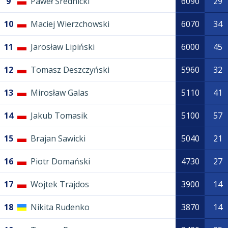
9
Paweł Średnicki
6090
29
10
Maciej Wierzchowski
6070
34
11
Jarosław Lipiński
6000
45
12
Tomasz Deszczyński
5960
32
13
Mirosław Galas
5110
41
14
Jakub Tomasik
5100
57
15
Brajan Sawicki
5040
21
16
Piotr Domański
4730
27
17
Wojtek Trajdos
3900
14
18
Nikita Rudenko
3870
14