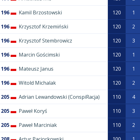
196
Kamil Brzostowski
120
1
196
Krzysztof Krzemiński
120
2
196
Krzysztof Stembrowicz
120
3
196
Marcin Gościmski
120
1
196
Mateusz Janus
120
1
196
Witold Michalak
120
2
205
Adrian Lewandowski (ConspiRacja)
110
4
205
Paweł Koryś
110
3
205
Paweł Marciniak
110
2
208
Artur Paciorkowski
100
1