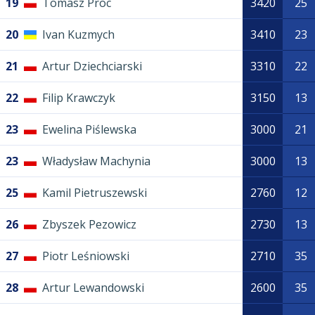
19
Tomasz Proc
3420
25
20
Ivan Kuzmych
3410
23
21
Artur Dziechciarski
3310
22
22
Filip Krawczyk
3150
13
23
Ewelina Piślewska
3000
21
23
Władysław Machynia
3000
13
25
Kamil Pietruszewski
2760
12
26
Zbyszek Pezowicz
2730
13
27
Piotr Leśniowski
2710
35
28
Artur Lewandowski
2600
35