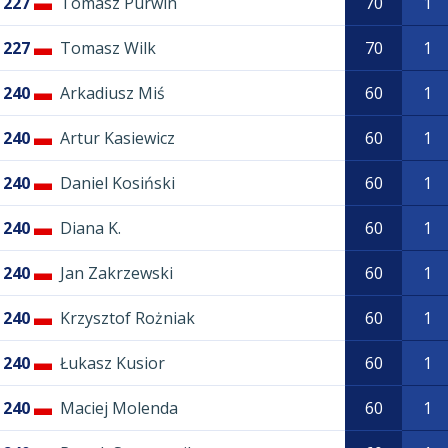
227
Tomasz Purwin
70
1
227
Tomasz Wilk
70
1
240
Arkadiusz Miś
60
1
240
Artur Kasiewicz
60
1
240
Daniel Kosiński
60
1
240
Diana K.
60
1
240
Jan Zakrzewski
60
1
240
Krzysztof Rożniak
60
1
240
Łukasz Kusior
60
1
240
Maciej Molenda
60
1