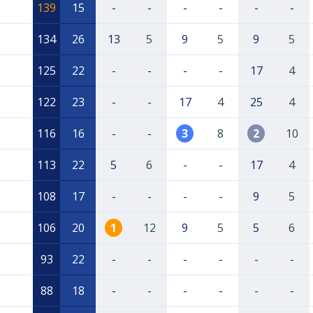
139
15
-
-
-
-
-
-
134
26
13
5
9
5
9
5
125
22
-
-
-
-
17
4
122
23
-
-
17
4
25
4
116
16
-
-
3
8
2
10
113
22
5
6
-
-
17
4
108
17
-
-
-
-
9
5
106
20
1
12
9
5
5
6
93
22
-
-
-
-
-
-
88
18
-
-
-
-
-
-