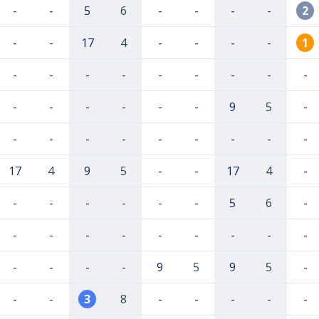
-
-
5
6
-
-
-
-
2
-
-
17
4
-
-
-
-
1
-
-
-
-
-
-
-
-
-
-
-
-
-
-
-
9
5
-
-
-
-
-
-
-
-
-
-
17
4
9
5
-
-
17
4
-
-
-
-
-
-
-
5
6
-
-
-
-
-
-
-
-
-
-
-
-
-
-
9
5
9
5
-
-
-
3
8
-
-
-
-
-