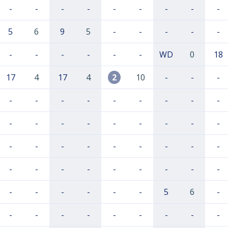
-
-
-
-
-
-
-
-
-
5
6
9
5
-
-
-
-
-
-
-
-
-
-
-
WD
0
18
17
4
17
4
2
10
-
-
-
-
-
-
-
-
-
-
-
-
-
-
-
-
-
-
-
-
-
-
-
-
-
-
-
-
-
-
-
-
-
-
-
-
-
-
-
-
-
-
-
-
-
5
6
-
-
-
-
-
-
-
-
-
-