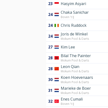
23
Hasyim Asyari
Chaka Sanichar
24
Boven 't IJ
24
Chris Ruddock
Joris de Winkel
24
Mokum Pool & Darts
27
Kim Lee
Bilal The Painter
28
Mokum Pool & Darts
Leon Qian
28
Mokum Pool & Darts
Koen Hoevenaars
30
Mokum Pool & Darts
Marieke de Boer
31
Mokum Pool & Darts
Enes Cumali
32
Boven 't IJ