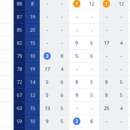
88
8
-
-
1
12
1
12
87
19
-
-
-
-
-
-
85
20
-
-
-
-
-
-
82
15
-
-
9
5
17
4
79
10
3
8
5
6
-
-
78
19
17
4
-
-
-
-
72
14
5
6
9
5
9
5
67
12
5
6
9
5
9
5
63
15
13
5
-
-
25
4
59
10
9
5
3
8
-
-