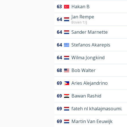
63
Hakan B
Jan Rempe
64
Boven 't IJ
64
Sander Marnette
64
Stefanos Akarepis
64
Wilma Jongkind
68
Bob Walter
69
Aries Alejandrino
69
Bawan Rashid
69
fateh nl khalajmasoumi.
69
Martin Van Eeuwijk