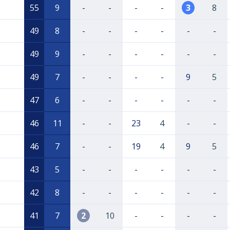
55
9
-
-
-
-
3
8
49
8
-
-
-
-
-
-
49
9
-
-
-
-
-
-
49
7
-
-
-
-
9
5
47
6
-
-
-
-
-
-
46
11
-
-
23
4
-
-
46
7
-
-
19
4
9
5
43
5
-
-
-
-
-
-
42
8
-
-
-
-
-
-
41
7
2
10
-
-
-
-