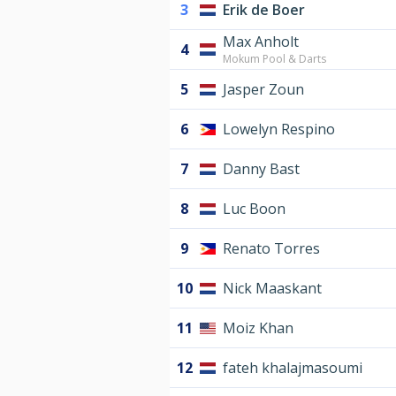
3
Erik de Boer
Max Anholt
4
Mokum Pool & Darts
5
Jasper Zoun
6
Lowelyn Respino
7
Danny Bast
8
Luc Boon
9
Renato Torres
10
Nick Maaskant
11
Moiz Khan
12
fateh khalajmasoumi