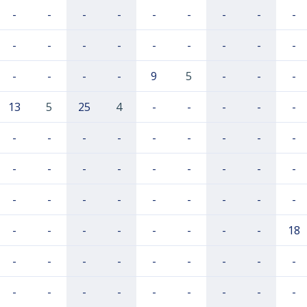
-
-
-
-
-
-
-
-
-
-
-
-
-
-
-
-
-
-
-
-
-
-
9
5
-
-
-
13
5
25
4
-
-
-
-
-
-
-
-
-
-
-
-
-
-
-
-
-
-
-
-
-
-
-
-
-
-
-
-
-
-
-
-
-
-
-
-
-
-
-
-
18
-
-
-
-
-
-
-
-
-
-
-
-
-
-
-
-
-
-