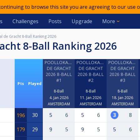
 continuing to browse this site you are agreeing to our use o
s
Challenges
Posts
Upgrade
More
al de Gracht 8-Ball Ranking 2026
racht 8-Ball Ranking 2026
POOLLOKAAL
POOLLOKAAL
POOLLOKAAL
DE GRACHT
DE GRACHT
DE GRACHT
2026 8-BALL
2026 8-BALL
2026 8-BALL
#1
#2
#3
Pts
Played
8-Ball
8-Ball
8-Ball
4. Jan 2026
11. Jan 2026
18. Jan 2026
AMSTERDAM
AMSTERDAM
AMSTERDAM
30
5
6
5
6
3
8
196
179
29
9
5
9
5
5
6