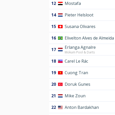
12
Mostafa
14
Pieter Helsloot
15
Susana Olivares
16
Elivelton Alves de Almeida
Erlanga Agnalre
17
Mokum Pool & Darts
18
Carel Le Rác
19
Cuong Tran
20
Doruk Gunes
21
Mike Zoun
22
Anton Bardakhan