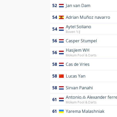
52
Jan van Dam
54
Adrian Muñoz navarro
Aytel Soliano
54
Boven 't IJ
56
Casper Stumpel
Hasjiem WH
56
Mokum Pool & Darts
58
Cas de Vries
58
Lucas Yan
58
Sirvan Panahi
Antonio.♎️ Alexander ferre
61
Mokum Pool & Darts
61
Yarema Malashniak