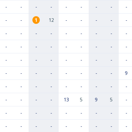
-
-
-
-
-
-
-
-
-
-
-
1
12
-
-
-
-
-
-
-
-
-
-
-
-
-
-
-
-
-
-
-
-
-
-
-
-
-
-
-
-
-
-
-
-
-
-
-
-
-
-
-
-
9
-
-
-
-
-
-
-
-
-
-
-
-
-
13
5
9
5
-
-
-
-
-
-
-
-
-
-
-
-
-
-
-
-
-
-
-