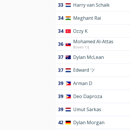
33
Harry van Schaik
34
Meghant Rai
34
Ozzy K
Mohamed Al-Attas
36
Boven 't IJ
37
Dylan McLean
Edward ツ
37
39
Arman D
39
Deo Daproza
39
Umut Sarkas
42
Dylan Morgan