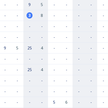
-
-
9
5
-
-
-
-
-
-
-
3
8
-
-
-
-
-
-
-
-
-
-
-
-
-
-
-
-
-
-
-
-
-
-
-
9
5
25
4
-
-
-
-
-
-
-
-
-
-
-
-
-
-
-
-
25
4
-
-
-
-
-
-
-
-
-
-
-
-
-
-
-
-
-
-
-
-
-
-
-
-
-
-
-
5
6
-
-
-