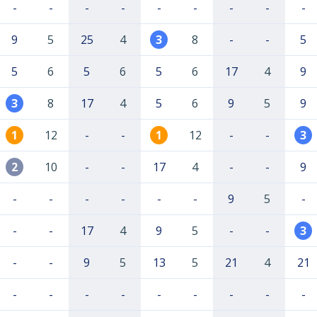
-
-
-
-
-
-
-
-
-
9
5
25
4
3
8
-
-
5
5
6
5
6
5
6
17
4
9
3
8
17
4
5
6
9
5
9
1
12
-
-
1
12
-
-
3
2
10
-
-
17
4
-
-
9
-
-
-
-
-
-
9
5
-
-
-
17
4
9
5
-
-
3
-
-
9
5
13
5
21
4
21
-
-
-
-
-
-
-
-
-