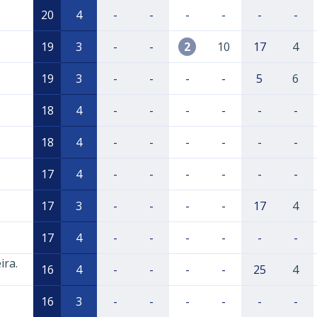
20
4
-
-
-
-
-
-
19
3
-
-
2
10
17
4
19
3
-
-
-
-
5
6
18
4
-
-
-
-
-
-
18
4
-
-
-
-
-
-
17
4
-
-
-
-
-
-
17
3
-
-
-
-
17
4
17
4
-
-
-
-
-
-
ira.
16
4
-
-
-
-
25
4
16
3
-
-
-
-
-
-