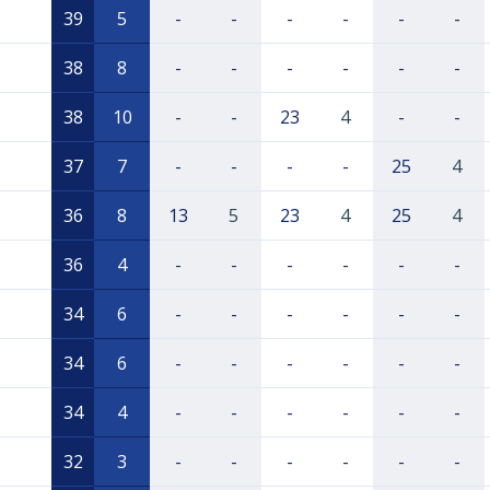
39
5
-
-
-
-
-
-
38
8
-
-
-
-
-
-
38
10
-
-
23
4
-
-
37
7
-
-
-
-
25
4
36
8
13
5
23
4
25
4
36
4
-
-
-
-
-
-
34
6
-
-
-
-
-
-
34
6
-
-
-
-
-
-
34
4
-
-
-
-
-
-
32
3
-
-
-
-
-
-