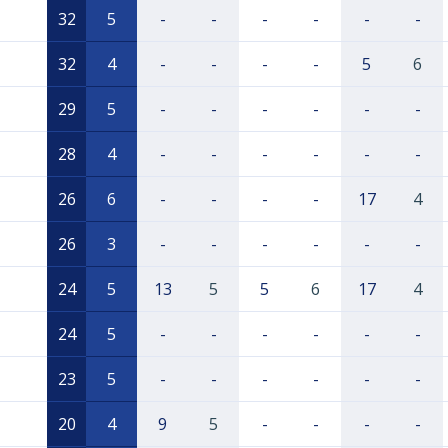
32
5
-
-
-
-
-
-
32
4
-
-
-
-
5
6
29
5
-
-
-
-
-
-
28
4
-
-
-
-
-
-
26
6
-
-
-
-
17
4
26
3
-
-
-
-
-
-
24
5
13
5
5
6
17
4
24
5
-
-
-
-
-
-
23
5
-
-
-
-
-
-
20
4
9
5
-
-
-
-