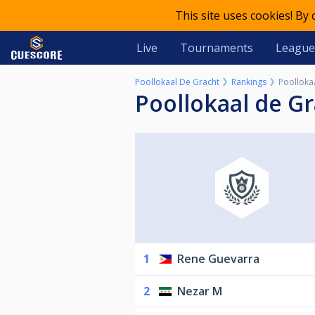
This site uses cookies! By
Live
Tournaments
League
Poollokaal De Gracht
Rankings
Poolloka
Poollokaal de G
1
Rene Guevarra
2
Nezar M