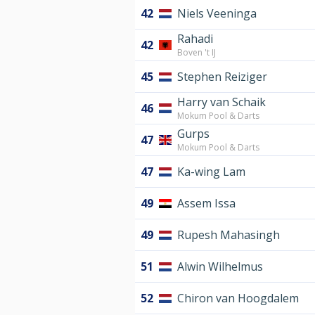
42
Niels Veeninga
Rahadi
42
Boven 't IJ
45
Stephen Reiziger
Harry van Schaik
46
Mokum Pool & Darts
Gurps
47
Mokum Pool & Darts
47
Ka-wing Lam
49
Assem Issa
49
Rupesh Mahasingh
51
Alwin Wilhelmus
52
Chiron van Hoogdalem