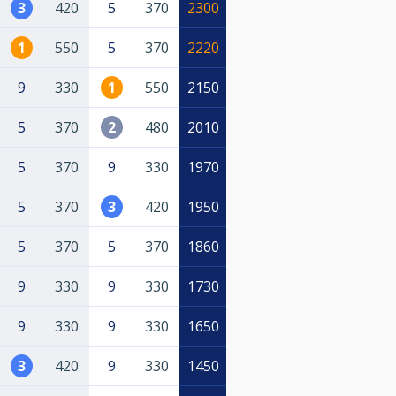
3
420
5
370
2300
1
550
5
370
2220
9
330
1
550
2150
5
370
2
480
2010
5
370
9
330
1970
5
370
3
420
1950
5
370
5
370
1860
9
330
9
330
1730
9
330
9
330
1650
3
420
9
330
1450