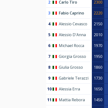
2
Carlo Tiro
2300
3
Fabio Caprino
2220
4
Alessio Cevasco
2150
5
Alessio D'Anna
2010
6
Michael Rocca
1970
7
Giorgia Grosso
1950
8
Giulia Grosso
1860
9
Gabriele Terazzi
1730
10
Alessia Erra
1650
11
Mattia Rebora
1450