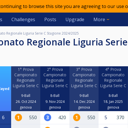
 continuing to browse this site you are agreeing to our use o
s
Challenges
Posts
Upgrade
More
ato Regionale Liguria Serie C Stagione 2024/2025
1° Prova
2° Prova
3° Prova
4° Prova
Campionato
Campionato
Campionato
Campionato
Regionale
Regionale
Regionale
Regionale
Liguria Serie C
Liguria Serie C
Liguria Serie C
Liguria Serie C
layed
9-Ball
8-Ball
9-Ball
8-Ball
26. Oct 2024
9. Nov 2024
14. Dec 2024
18. Jan 2025
genova
genova
genova
genova
6
1
550
3
420
1
550
5
370