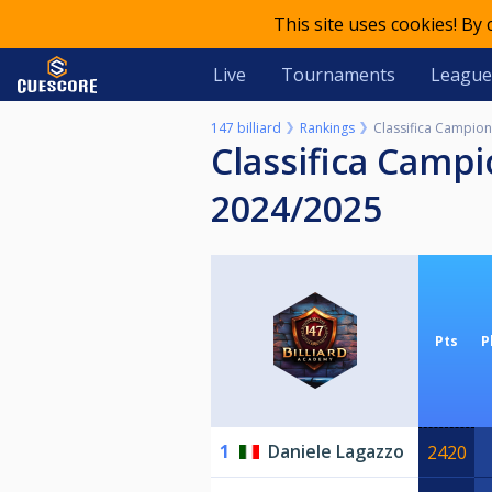
This site uses cookies! By
Live
Tournaments
League
147 billiard
Rankings
Classifica Campion
Classifica Campionato Regionale Liguria Serie C Stagione
2024/2025
Pts
P
1
Daniele Lagazzo
2420