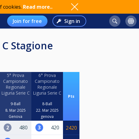
f cookies.
Read more..
Join for free
Sign in
5° Prova
6° Prova
Campionato
Campionato
Regionale
Regionale
Liguria Serie C
Liguria Serie C
Pts
9-Ball
8-Ball
8. Mar 2025
22. Mar 2025
Genova
genova
2
480
3
420
2420