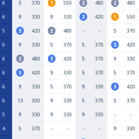
6
5
370
1
550
2
480
2
480
6
9
330
9
330
3
420
1
550
5
3
420
2
480
-
-
5
370
6
9
330
5
370
5
370
3
420
6
2
480
3
420
5
370
9
330
6
3
420
9
330
5
370
5
370
6
9
330
5
370
9
330
3
420
6
13
300
9
330
5
370
5
370
5
9
330
9
330
9
330
-
-
4
5
370
-
-
-
-
9
330