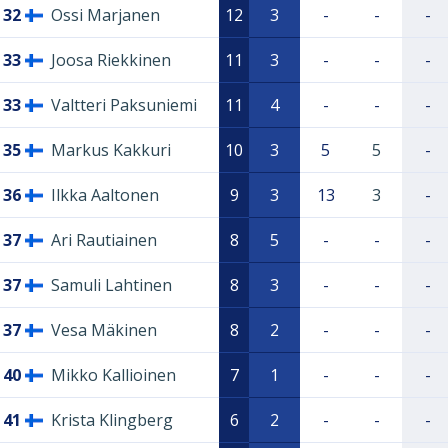
32
Ossi Marjanen
12
3
-
-
-
33
Joosa Riekkinen
11
3
-
-
-
33
Valtteri Paksuniemi
11
4
-
-
-
35
Markus Kakkuri
10
3
5
5
-
36
Ilkka Aaltonen
9
3
13
3
-
37
Ari Rautiainen
8
5
-
-
-
37
Samuli Lahtinen
8
3
-
-
-
37
Vesa Mäkinen
8
2
-
-
-
40
Mikko Kallioinen
7
1
-
-
-
41
Krista Klingberg
6
2
-
-
-