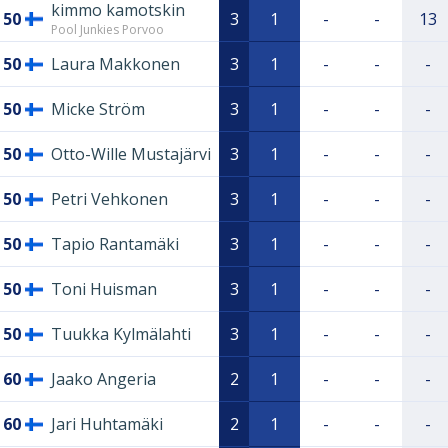
kimmo kamotskin
50
3
1
-
-
13
Pool Junkies Porvoo
50
Laura Makkonen
3
1
-
-
-
50
Micke Ström
3
1
-
-
-
50
Otto-Wille Mustajärvi
3
1
-
-
-
50
Petri Vehkonen
3
1
-
-
-
50
Tapio Rantamäki
3
1
-
-
-
50
Toni Huisman
3
1
-
-
-
50
Tuukka Kylmälahti
3
1
-
-
-
60
Jaako Angeria
2
1
-
-
-
60
Jari Huhtamäki
2
1
-
-
-