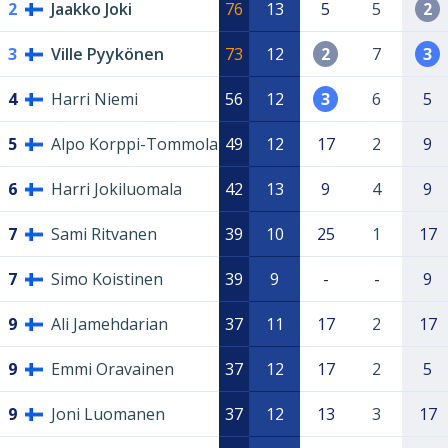
2
Jaakko Joki
76
13
5
5
2
3
Ville Pyykönen
73
12
2
7
3
4
Harri Niemi
56
12
3
6
5
5
Alpo Korppi-Tommola
49
12
17
2
9
6
Harri Jokiluomala
42
13
9
4
9
7
Sami Ritvanen
39
10
25
1
17
7
Simo Koistinen
39
9
-
-
9
9
Ali Jamehdarian
37
11
17
2
17
9
Emmi Oravainen
37
12
17
2
5
9
Joni Luomanen
37
12
13
3
17