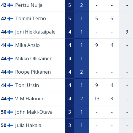
42
Perttu Nuija
5
2
-
-
-
42
Tommi Terho
5
1
5
5
-
44
Joni Hiekkataipale
4
1
-
-
9
44
Mika Ansio
4
1
9
4
-
44
Mikko Ollikainen
4
1
-
-
-
44
Roope Pitkänen
4
2
-
-
-
44
Toni Ursin
4
1
9
4
-
44
V-M Halonen
4
2
13
3
-
50
John Mäki-Otava
3
1
-
-
-
50
Julia Hakala
3
1
-
-
-