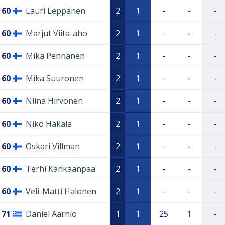
60
Lauri Leppänen
2
1
-
-
-
60
Marjut Viita-aho
2
1
-
-
-
60
Mika Pennanen
2
1
-
-
-
60
Mika Suuronen
2
1
-
-
-
60
Niina Hirvonen
2
1
-
-
-
60
Niko Hakala
2
1
-
-
-
60
Oskari Villman
2
1
-
-
-
60
Terhi Kankaanpää
2
1
-
-
-
60
Veli-Matti Halonen
2
1
-
-
-
71
Daniel Aarnio
1
1
25
1
-