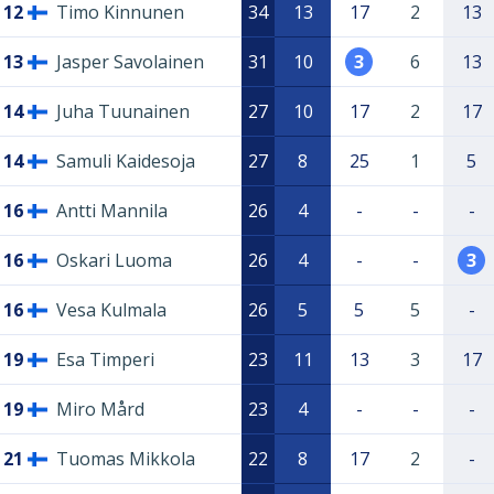
12
Timo Kinnunen
34
13
17
2
13
13
Jasper Savolainen
31
10
3
6
13
14
Juha Tuunainen
27
10
17
2
17
14
Samuli Kaidesoja
27
8
25
1
5
16
Antti Mannila
26
4
-
-
-
16
Oskari Luoma
26
4
-
-
3
16
Vesa Kulmala
26
5
5
5
-
19
Esa Timperi
23
11
13
3
17
19
Miro Mård
23
4
-
-
-
21
Tuomas Mikkola
22
8
17
2
-