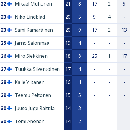
22
Mikael Muhonen
21
8
17
2
5
23
Niko Lindblad
20
5
9
4
-
23
Sami Kämäräinen
20
9
17
2
13
25
Jarno Salonmaa
19
4
-
-
-
26
Miro Siekkinen
18
8
25
1
17
27
Tuukka Silventoinen
17
4
-
-
-
28
Kalle Viitanen
16
4
-
-
-
29
Teemu Peltonen
15
5
-
-
-
30
Juuso Juge Raittila
14
3
-
-
-
30
Tomi Ahonen
14
2
-
-
-