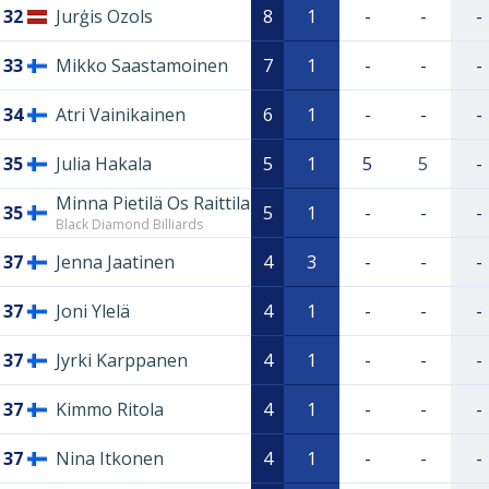
32
Jurģis Ozols
8
1
-
-
-
33
Mikko Saastamoinen
7
1
-
-
-
34
Atri Vainikainen
6
1
-
-
-
35
Julia Hakala
5
1
5
5
-
Minna Pietilä Os Raittila
35
5
1
-
-
-
Black Diamond Billiards
37
Jenna Jaatinen
4
3
-
-
-
37
Joni Ylelä
4
1
-
-
-
37
Jyrki Karppanen
4
1
-
-
-
37
Kimmo Ritola
4
1
-
-
-
37
Nina Itkonen
4
1
-
-
-