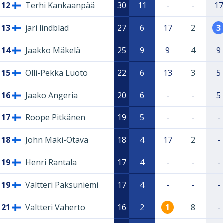
12
Terhi Kankaanpää
30
11
-
-
17
13
jari lindblad
27
6
17
2
3
14
Jaakko Mäkelä
25
9
9
4
9
15
Olli-Pekka Luoto
22
6
13
3
5
16
Jaako Angeria
20
6
-
-
5
17
Roope Pitkänen
19
5
-
-
-
18
John Mäki-Otava
18
4
17
2
-
19
Henri Rantala
17
4
-
-
-
19
Valtteri Paksuniemi
17
4
-
-
-
21
Valtteri Vaherto
16
2
1
8
-