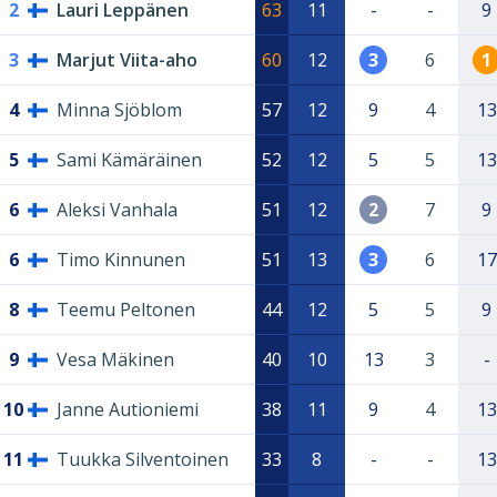
2
Lauri Leppänen
63
11
-
-
9
3
Marjut Viita-aho
60
12
3
6
1
4
Minna Sjöblom
57
12
9
4
13
5
Sami Kämäräinen
52
12
5
5
13
6
Aleksi Vanhala
51
12
2
7
9
6
Timo Kinnunen
51
13
3
6
17
8
Teemu Peltonen
44
12
5
5
9
9
Vesa Mäkinen
40
10
13
3
-
10
Janne Autioniemi
38
11
9
4
13
11
Tuukka Silventoinen
33
8
-
-
13