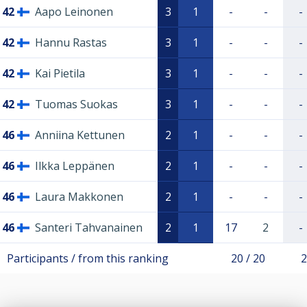
42
Aapo Leinonen
3
1
-
-
-
42
Hannu Rastas
3
1
-
-
-
42
Kai Pietila
3
1
-
-
-
42
Tuomas Suokas
3
1
-
-
-
46
Anniina Kettunen
2
1
-
-
-
46
Ilkka Leppänen
2
1
-
-
-
46
Laura Makkonen
2
1
-
-
-
46
Santeri Tahvanainen
2
1
17
2
-
Participants / from this ranking
20 / 20
2