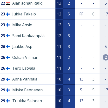
22
Alan adnan Rafiq
13
2
-
-
5
23
Jukka Takalo
12
5
FF
0
17
23
Mika Ansio
12
3
-
-
-
23
Sami Kankaanpää
12
3
-
-
-
26
Jaakko Asp
11
3
-
-
5
26
Oskari Villman
11
2
-
-
2
26
Tero Latvala
11
3
-
-
-
29
Anna Vanhala
10
4
13
3
-
29
Miska Pennanen
10
3
5
5
17
29
Tuukka Salonen
10
4
13
3
-